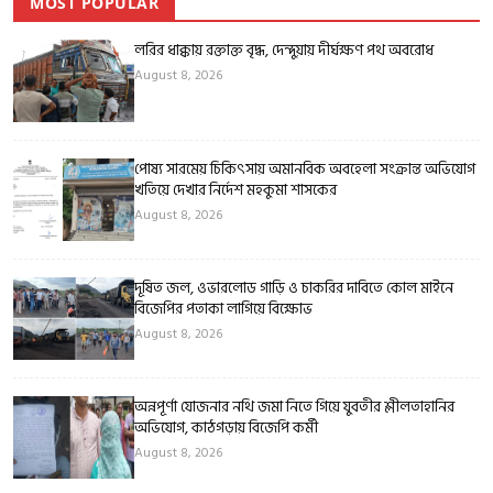
MOST POPULAR
লরির ধাক্কায় রক্তাক্ত বৃদ্ধ, দেন্দুয়ায় দীর্ঘক্ষণ পথ অবরোধ
August 8, 2026
পোষ্য সারমেয় চিকিৎসায় অমানবিক অবহেলা সংক্রান্ত অভিযোগ
খতিয়ে দেখার নির্দেশ মহকুমা শাসকের
August 8, 2026
দূষিত জল, ওভারলোড গাড়ি ও চাকরির দাবিতে কোল মাইনে
বিজেপির পতাকা লাগিয়ে বিক্ষোভ
August 8, 2026
অন্নপূর্ণা যোজনার নথি জমা নিতে গিয়ে যুবতীর শ্লীলতাহানির
অভিযোগ, কাঠগড়ায় বিজেপি কর্মী
August 8, 2026