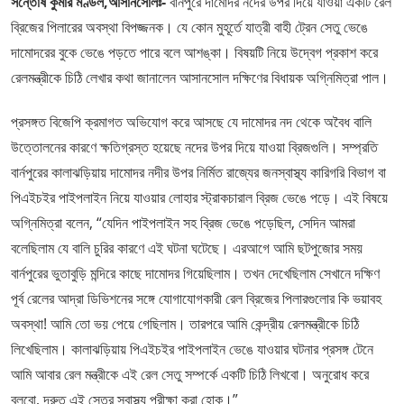
সন্তোষ কুমার মণ্ডল,আসানসোলঃ-
বার্নপুরে দামোদর নদের উপর দিয়ে যাওয়া একটি রেল
ব্রিজের পিলারের অবস্থা বিপজ্জনক। যে কোন মুহূর্তে যাত্রী বাহী ট্রেন সেতু ভেঙে
দামোদরের বুকে ভেঙে পড়তে পারে বলে আশঙ্কা। বিষয়টি নিয়ে উদ্বেগ প্রকাশ করে
রেলমন্ত্রীকে চিঠি লেখার কথা জানালেন আসানসোল দক্ষিণের বিধায়ক অগ্নিমিত্রা পাল।
প্রসঙ্গত বিজেপি ক্রমাগত অভিযোগ করে আসছে যে দামোদর নদ থেকে অবৈধ বালি
উত্তোলনের কারণে ক্ষতিগ্রস্ত হয়েছে নদের উপর দিয়ে যাওয়া ব্রিজগুলি। সম্প্রতি
বার্নপুরের কালাঝড়িয়ায় দামোদর নদীর উপর নির্মিত রাজ্যের জনস্বাস্থ্য কারিগরি বিভাগ বা
পিএইচইর পাইপলাইন নিয়ে যাওয়ার লোহার স্ট্রাকচারাল ব্রিজ ভেঙে পড়ে। এই বিষয়ে
অগ্নিমিত্রা বলেন, “যেদিন পাইপলাইন সহ ব্রিজ ভেঙে পড়েছিল, সেদিন আমরা
বলেছিলাম যে বালি চুরির কারণে এই ঘটনা ঘটেছে। এরআগে আমি ছটপুজোর সময়
বার্নপুরের ভুতাবুড়ি মন্দিরে কাছে দামোদর গিয়েছিলাম। তখন দেখেছিলাম সেখানে দক্ষিণ
পূর্ব রেলের আদ্রা ডিভিশনের সঙ্গে যোগাযোগকারী রেল ব্রিজের পিলারগুলোর কি ভয়াবহ
অবস্থা! আমি তো ভয় পেয়ে গেছিলাম। তারপরে আমি কেন্দ্রীয় রেলমন্ত্রীকে চিঠি
লিখেছিলাম। কালাঝড়িয়ায় পিএইচইর পাইপলাইন ভেঙে যাওয়ার ঘটনার প্রসঙ্গ টেনে
আমি আবার রেল মন্ত্রীকে এই রেল সেতু সম্পর্কে একটি চিঠি লিখবো। অনুরোধ করে
বলবো, দ্রুত এই সেতুর স্বাস্থ্য পরীক্ষা করা হোক।”