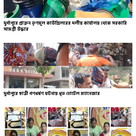
দুর্গাপুরে প্রাক্তন তৃণমূল কাউন্সিলরের দলীয় কার্যালয় থেকে সরকারি
সামগ্রী উদ্ধার
দুর্গাপুরে ছাত্রী গণধর্ষণ ঘটনায় ধৃত হোটেল ম্যানেজার