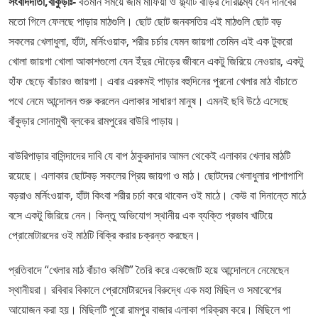
সংবাদদাতা,বাঁকুড়াঃ-
বর্তমান সময়ে জমি মাফিয়া ও ফ্ল্যাট বাড়ির দৌরাত্ম্যে যেন দানবের
মতো গিলে ফেলছে পাড়ার মাঠগুলি। ছোট ছোট জনবসতির এই মাঠগুলি ছোট বড়
সকলের খেলাধুলা, হাঁটা, মর্নিংওয়াক, শরীর চর্চার যেমন জায়গা তেমিন এই এক টুকরো
খোলা জায়গা খোলা আকাশগুলো যেন ইঁদুর দৌড়ের জীবনে একটু জিরিয়ে নেওয়ার, একটু
হাঁফ ছেড়ে বাঁচারও জায়গা। এবার এরকমই পাড়ার বহুদিনের পুরনো খেলার মাঠ বাঁচাতে
পথে নেমে আন্দোলন শুরু করলেন এলাকার সাধারণ মানুষ। এমনই ছবি উঠে এসেছে
বাঁকুড়ার সোনামুখী ব্লকের রামপুরের বাউরি পাড়ায়।
বাউরিপাড়ার বাসিন্দাদের দাবি যে বাপ ঠাকুরদাদার আমল থেকেই এলাকার খেলার মাঠটি
রয়েছে। এলাকার ছোটবড় সকলের প্রিয় জায়গা ও মাঠ। ছোটদের খেলাধুলার পাশাপাশি
বড়রাও মর্নিংওয়াক, হাঁটা কিংবা শরীর চর্চা করে থাকেন ওই মাঠে। কেউ বা দিনান্তে মাঠে
বসে একটু জিরিয়ে নেন। কিন্তু অভিযোগ স্থানীয় এক ব্যক্তি প্রভাব খাটিয়ে
প্রোমোটারদের ওই মাঠটি বিক্রি করার চক্রন্ত করছেন।
প্রতিবাদে “খেলার মাঠ বাঁচাও কমিটি” তৈরি করে একজোট হয়ে আন্দোলনে নেমেছেন
স্থানীয়রা। রবিবার বিকালে প্রোমোটারদের বিরুদ্ধে এক মহা মিছিল ও সমাবেশের
আয়োজন করা হয়। মিছিলটি পুরো রামপুর বাজার এলাকা পরিক্রম করে। মিছিলে পা