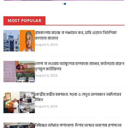
MOST POPULAR
গ্রামবাংলায় বাড়ছে না পঞ্চায়েত কর, ভ্রান্তি এড়াতে নির্দেশিকা
প্রত্যাহার রাজ্যের
August 6, 2026
তোলা না দেওয়ায় অ্যাম্বুলেন্স চালককে মারধর, কাঠগড়ায় প্রাক্তন
তৃণমূল কাউন্সিলর
August 6, 2026
কেন্দ্রীয় মন্ত্রীর বঙ্গসফর: সড়ক ও সেতুর মেলবন্ধনে নবদিগন্তের
ইঙ্গিত
August 6, 2026
নিষিদ্ধের আঁধারে পাশাখেলা: দিশার অন্দরে অবশেষে প্রশাসনের