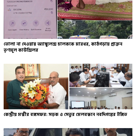
তোলা না দেওয়ায় অ্যাম্বুলেন্স চালককে মারধর, কাঠগড়ায় প্রাক্তন
তৃণমূল কাউন্সিলর
কেন্দ্রীয় মন্ত্রীর বঙ্গসফর: সড়ক ও সেতুর মেলবন্ধনে নবদিগন্তের ইঙ্গিত