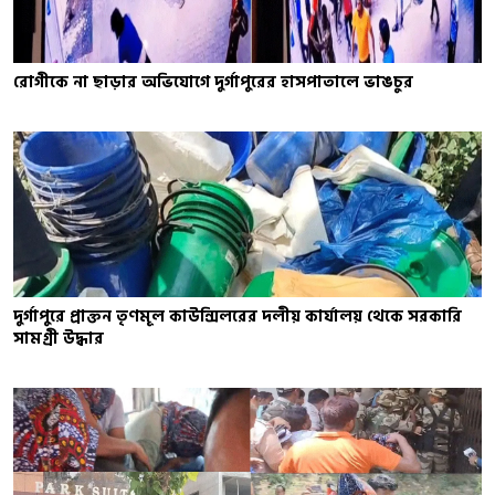
রোগীকে না ছাড়ার অভিযোগে দুর্গাপুরের হাসপাতালে ভাঙচুর
দুর্গাপুরে প্রাক্তন তৃণমূল কাউন্সিলরের দলীয় কার্যালয় থেকে সরকারি
সামগ্রী উদ্ধার