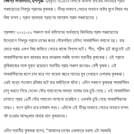
নিজস্ব সংবাদদাতা,দুর্গাপুরঃ-
দুষ্কৃতী তাণ্ডবে বিপাকে কাঁকসা ব্লকের বিদবিহার গ্রাম
পঞ্চায়েতের শিবপুর গ্রামের কৃষকরা। তীব্র দাবদহে সেচের অভাবে নষ্টের মুখে বিঘার পর
বিঘা ফসল। দ্রুত ব্যবস্থা গ্রহণের আশ্বাস গ্রাম পঞ্চায়েতের ।
প্রসঙ্গত ২০২১-২২ পঞ্চদশ অর্থ কমিশনের অর্থব্যয়ে বিদবিহার গ্রাম পঞ্চায়েতের
উদ্যোগে শিবপুর গ্রামে চাষের জন্য সৌরশক্তি চালিত সাবমার্সিবল বসানো হয়। যার
জেরে প্রায় একশ বিঘা জমিতে সেচের কাজে বিপ্লব ঘটে। শীত, গ্রীষ্ম দুই ঋতুতেই এই
সাবমার্সিবলের জল ব্যবহার করে নানরকম সবজি ফলান স্থানীয় কৃষকেরা। এই গ্রামে
কৃষিকাজের সঙ্গে যুক্ত রয়েছেন স্থানীয় প্রায় পঞ্চাশ জনেরও বেশী কৃষক। এই
সাবমার্সিবলের জলে চাষ করে গত কয়েক বছরে লাভের মুখ দেখছেন এলাকার কৃষকরা।
এরই মধ্যে গতকাল রবিবার ঘটে যায় মর্মান্তিক ঘটনা। এদিন সকালে কৃষকরা সাবমার্সিবল
চালু করতে গিয়ে দেখেন সৌর প্যানেলের সমস্ত তামার তার চুরি গেছে। ওই সাবমার্সিবল
চালাতে প্রায় ১৪টি সৌর প্যানেল লাগানো হয়েছিল। এমনকি চুরি গেছে সাবমার্সিবলের
তারও। ফলে দুদিন ধরে চাষবাস বন্ধ। এদিকে এই তীব্র দাবদহে সেচের অভাবে ফসল
নষ্ট হওয়ার আশঙ্কায় মাথায় হাত কৃষকদের।
এদিন স্থানীয় কৃষকরা বলেন, “আমাদের চাষের একমাত্র ভরসা এই সরকারি