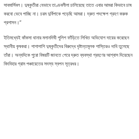
সাবমার্সিবল। দুষ্কৃতীরা যেভাবে তাণ্ডবলীলা চালিয়েছে তাতে এবার আমরা কিভাবে চাষ
করবো ভেবে পাচ্ছি না। চরম দুর্বিপাকে পড়েছি আমরা। দ্রুত পদক্ষেপ গ্রহণ করুক
প্রশাসন।”
ইতিমধ্যেই কাঁকসা থানার মলানদিঘী পুলিশ ফাঁড়িতে লিখিত অভিযোগ দায়ের করেছেন
স্থানীয় কৃষকরা। পাশাপাশি দুষ্কৃতীদের বিরুদ্ধে দৃষ্টান্তমূলক শাস্তিরও দাবি তুলেছে
তাঁরা। অন্যদিকে পুরো বিষয়টি জানতে পেরে দ্রুত ব্যবস্থা গ্রহণের আশ্বাস দিয়েছেন
বিদবিহার গ্রাম পঞ্চায়েতের সদস্য স্বপন সূত্রধর।