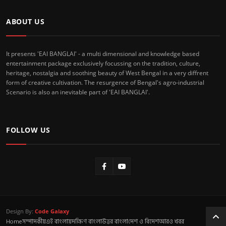
ABOUT US
It presents 'EAI BANGLAI' - a multi dimensional and knowledge based
entertainment package exclusively focussing on the tradition, culture,
heritage, nostalgia and soothing beauty of West Bengal in a very diffrent
form of creative cultivation. The resurgence of Bengal's agro-industrial
Scenario is also an inevitable part of 'EAI BANGLAI'.
FOLLOW US
Design By:
Code Galaxy
Home
সম্পাদকীয়
এই বাংলায়
দক্ষিণ বাংলা
উত্তর বাংলা
দেশ ও বিদেশ
আরও খবর