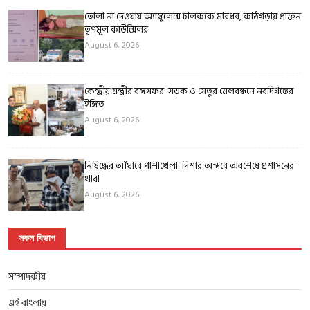
তোলা না দেওয়ায় অ্যাম্বুলেন্স চালককে মারধর, কাঠগড়ায় প্রাক্তন
তৃণমূল কাউন্সিলর
August 6, 2026
কেন্দ্রীয় মন্ত্রীর বঙ্গসফর: সড়ক ও সেতুর মেলবন্ধনে নবদিগন্তের
ইঙ্গিত
August 6, 2026
নিষিদ্ধের আঁধারে পাশাখেলা: দিশার অন্দরে অবশেষে প্রশাসনের
থাবা
August 6, 2026
সকল বিভাগ
সম্পাদকীয়
এই বাংলায়