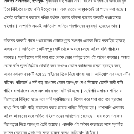
নিজস্ব সংবাদদাতা,দুর্গাপুরঃ-
মুখ্যমন্ত্রীর হুঁশিয়ারি সার। রাতের অন্ধকারে অজয়ের বুক
চিরে নির্বিচারে চলছে বালি উত্তোলন। এবং রাতের অন্ধকারেই তা পাচার করা হচ্ছে।
এমনই অভিযোগ করছেন পশ্চিম বর্ধমান জেলার কাঁকসা ব্লকের বনকাটি পঞ্চায়েতের
মহিলারা। সম্প্রতি এমনই অভিযোগ জানিয়ে প্রশাসনের দ্বারস্থ হয়েছেন তারা।
কাঁকসার বনকাটি গ্রাম পঞ্চায়েতের কোটালপুকুর সংলগ্ন এলাকা দিয়ে প্রবাহিত হয়েছে
অজয় নদ। অভিযোগ কোটালপুকুর ঘাট থেকে অবাধে চলছে অবৈধ বালি পাচারের
কারবার। স্থানীয়দের দাবি মাঝ রাত থেকে ভোর পর্যন্ত চলে এই অবৈধ কারবার। অজয়
থেকে বালি তুলে ট্রাক্টরে বোঝাই করে কখনও দেউল বনাঞ্চলের রাস্তা ব্যবহার করে,
আবার কখনও বনকাটি হয়ে ১১ মাইলের দিকে নিয়ে যাওয়া হয়। অভিযোগ এর ফলে নদীর
গতিপথ পরিবতর্ন ও নদীপাড় ভাঙনের যেমন আশঙ্কা দেখা দিয়েছে তেমনি ভারী বালি
গাড়ির যাতায়াতের ফলে এলাকার রাস্তা ঘাট নষ্ট হচ্ছে। সর্বোপরি এলাকার শান্তি ও
নিরাপত্তা বিঘ্নিত হচ্ছে বলে দাবি স্থানীয়দের। বিশেষ করে সারা রাত ধরে গ্রামের
মধ্যে দিয়ে বালি গাড়ি যাতায়াত করায় রাতের শান্তি বিঘ্নিত হয়। পাশাপাশি এলাকায়
অবৈধ কারবারের সঙ্গে জড়িত বহিরাগতদের আনাগোনা বেড়েছে। যার ফলে এলাকার
নিরাপত্তা নিয়ে আশঙ্কা তৈরি হয়েছে। এমনকি এই অবৈধ কারবারের সঙ্গে স্থানীয়
তৃণমূল নেতাদের একাংশের মদত রয়েছে বলেও অভিযোগ উঠেছে।