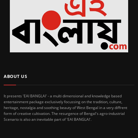
ABOUT US
It presents 'EAI BANGLAI' - a multi dimensional and knowledge based
entertainment package exclusively focussing on the tradition, culture,
heritage, nostalgia and soothing beauty of West Bengal in a very diffrent
form of creative cultivation. The resurgence of Bengal's agro-industrial
Scenario is also an inevitable part of 'EAI BANGLAI'.