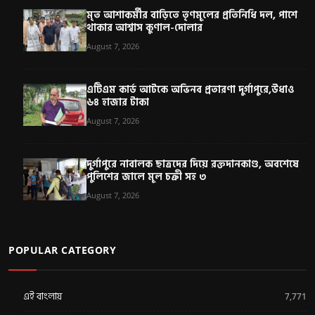
মৃত আশাকর্মীর বাড়িতে তৃণমূলের প্রতিনিধি দল, পাশে
থাকার আশ্বাস কুণাল-দোলার
August 7, 2026
এটিএম কার্ড আটকে অভিনব প্রতারণা দুর্গাপুরে,উধাও
৬৪ হাজার টাকা
August 7, 2026
দুর্গাপুরে নাবালক ছাত্রদের দিয়ে রক্তদানকাণ্ড, অবশেষে
পুলিশের জালে মূল চক্রী সহ ৩
August 7, 2026
POPULAR CATEGORY
এই বাংলায়
7,771