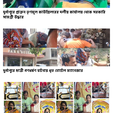
দুর্গাপুরে প্রাক্তন তৃণমূল কাউন্সিলরের দলীয় কার্যালয় থেকে সরকারি
সামগ্রী উদ্ধার
দুর্গাপুরে ছাত্রী গণধর্ষণ ঘটনায় ধৃত হোটেল ম্যানেজার