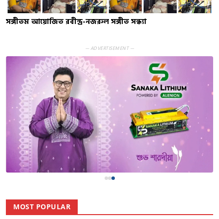
সঙ্গীতম আয়োজিত রবীন্দ্র-নজরুল সঙ্গীত সন্ধ্যা
— ADVERTISEMENT —
MOST POPULAR