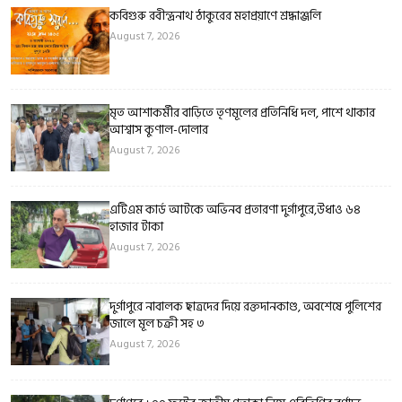
কবিগুরু রবীন্দ্রনাথ ঠাকুরের মহাপ্রয়াণে শ্রদ্ধাঞ্জলি
August 7, 2026
মৃত আশাকর্মীর বাড়িতে তৃণমূলের প্রতিনিধি দল, পাশে থাকার
আশ্বাস কুণাল-দোলার
August 7, 2026
এটিএম কার্ড আটকে অভিনব প্রতারণা দুর্গাপুরে,উধাও ৬৪
হাজার টাকা
August 7, 2026
দুর্গাপুরে নাবালক ছাত্রদের দিয়ে রক্তদানকাণ্ড, অবশেষে পুলিশের
জালে মূল চক্রী সহ ৩
August 7, 2026