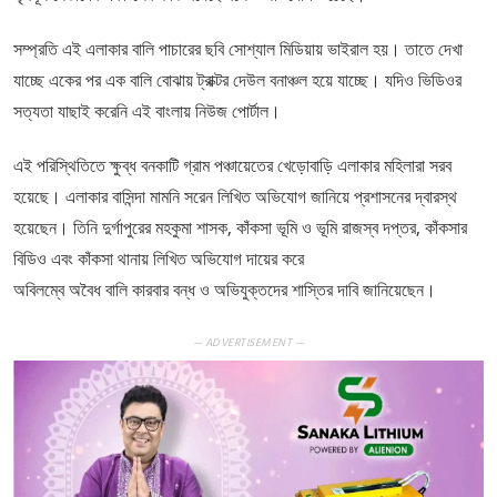
সম্প্রতি এই এলাকার বালি পাচারের ছবি সোশ্যাল মিডিয়ায় ভাইরাল হয়। তাতে দেখা
যাচ্ছে একের পর এক বালি বোঝায় ট্রাক্টর দেউল বনাঞ্চল হয়ে যাচ্ছে। যদিও ভিডিওর
সত্যতা যাছাই করেনি এই বাংলায় নিউজ পোর্টাল।
এই পরিস্থিতিতে ক্ষুব্ধ বনকাটি গ্রাম পঞ্চায়েতের খেড়োবাড়ি এলাকার মহিলারা সরব
হয়েছে। এলাকার বাসিন্দা মামনি সরেন লিখিত অভিযোগ জানিয়ে প্রশাসনের দ্বারস্থ
হয়েছেন। তিনি দুর্গাপুরের মহকুমা শাসক, কাঁকসা ভূমি ও ভূমি রাজস্ব দপ্তর, কাঁকসার
বিডিও এবং কাঁকসা থানায় লিখিত অভিযোগ দায়ের করে
অবিলম্বে অবৈধ বালি কারবার বন্ধ ও অভিযুক্তদের শাস্তির দাবি জানিয়েছেন।
— ADVERTISEMENT —