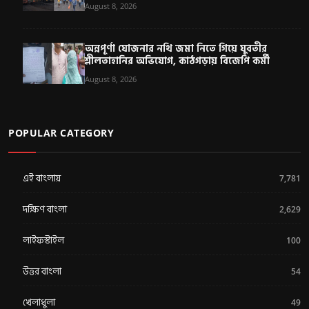
August 8, 2026
অন্নপূর্ণা যোজনার নথি জমা নিতে গিয়ে যুবতীর
শ্লীলতাহানির অভিযোগ, কাঠগড়ায় বিজেপি কর্মী
August 8, 2026
POPULAR CATEGORY
এই বাংলায়
7,781
দক্ষিণ বাংলা
2,629
লাইফস্টাইল
100
উত্তর বাংলা
54
খেলাধুলা
49