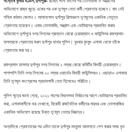
সন্তোষ কুমার মণ্ডল,দুর্গাপুরঃ-
রাজ্যে পালা বদলের পর তোলাবাজি ও সন্ত্রাসের
অভিযোগে রাজ্য জুড়ে একের পর এক তৃণমূল নেতা কর্মী গ্রেফতার হচ্ছেন। বাদ নেই
পশ্চিম বর্ধমান জেলাও। আসানসোল দুর্গাপুর শিল্পাঞ্চলে তৃণমূলের একাধিক নেতৃত্ব
গ্রেফতার হয়েছেন। এবার তোলাবাজি, সন্ত্রাস এবং ভোটারদের প্রভাবিত করার
অভিযোগে দুর্গাপুরে নগর নিগমের প্রাক্তন বোরো চেয়ারম্যান ও কাউন্সিলর রমাপ্রসাদ
হালদারকে গ্রেফতার করল দুর্গাপুর থানার পুলিশ। বুধবার বুদবুদ এলাকা থেকে তাঁকে
গ্রেফতার করা হয়।
রমাপ্রসাদ হালদার দুর্গাপুর নগর নিগমের ২ নম্বর বোরো কমিটির বিদায়ী চেয়ারম্যান।
পাশাপাশি তিনি নগর নিগমের ২০ নম্বর ওয়ার্ডের বিদায়ী কাউন্সিলরও। এছাড়াও এলাকায়
তিনি তৃণমূল কংগ্রেসের প্রভাবশালী নেতা হিসেবেও পরিচিত।
পুলিশ সূত্রে জানা গেছে, ২০২১ সালের বিধানসভা নির্বাচনের আগে ভোটারদের প্রভাবিত
করা, এলাকাবাসীকে ভয় দেখানো, বিরোধী রাজনৈতিক কর্মীদের মারধর এবং তোলাবাজির
একাধিক অভিযোগ রয়েছে উক্ত তৃণমূল নেতার বিরুদ্ধে।
অন্যদিকে গ্রেফতারের পর এদিন তাকে দুর্গাপুর মহকুমা আদালতে পেশ করার সময় ধৃত