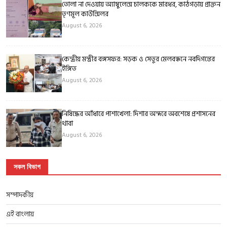
তোলা না দেওয়ায় অ্যাম্বুলেন্স চালককে মারধর, কাঠগড়ায় প্রাক্তন
তৃণমূল কাউন্সিলর
August 6, 2026
কেন্দ্রীয় মন্ত্রীর বঙ্গসফর: সড়ক ও সেতুর মেলবন্ধনে নবদিগন্তের
ইঙ্গিত
August 6, 2026
নিষিদ্ধের আঁধারে পাশাখেলা: দিশার অন্দরে অবশেষে প্রশাসনের
থাবা
August 6, 2026
সকল বিভাগ
সম্পাদকীয়
এই বাংলায়