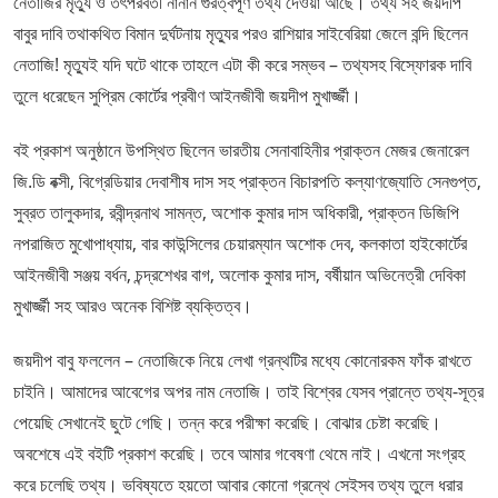
নেতাজির মৃত্যু ও তৎপরবর্তী নানান গুরত্বপূর্ণ তথ্য দেওয়া আছে। তথ্য সহ জয়দীপ
বাবুর দাবি তথাকথিত বিমান দুর্ঘটনায় মৃত্যুর পরও রাশিয়ার সাইবেরিয়া জেলে বন্দি ছিলেন
নেতাজি! মৃত্যুই যদি ঘটে থাকে তাহলে এটা কী করে সম্ভব – তথ্যসহ বিস্ফোরক দাবি
তুলে ধরেছেন সুপ্রিম কোর্টের প্রবীণ আইনজীবী জয়দীপ মুখার্জ্জী।
বই প্রকাশ অনুষ্ঠানে উপস্থিত ছিলেন ভারতীয় সেনাবাহিনীর প্রাক্তন মেজর জেনারেল
জি.ডি বক্সী, বিগ্রেডিয়ার দেবাশীষ দাস সহ প্রাক্তন বিচারপতি কল্যাণজ্যোতি সেনগুপ্ত,
সুব্রত তালুকদার, রবীন্দ্রনাথ সামন্ত, অশোক কুমার দাস অধিকারী, প্রাক্তন ডিজিপি
নপরাজিত মুখোপাধ্যায়, বার কাউন্সিলের চেয়ারম্যান অশোক দেব, কলকাতা হাইকোর্টের
আইনজীবী সঞ্জয় বর্ধন, চন্দ্রশেখর বাগ, অলোক কুমার দাস, বর্ষীয়ান অভিনেত্রী দেবিকা
মুখার্জ্জী সহ আরও অনেক বিশিষ্ট ব্যক্তিত্ব।
জয়দীপ বাবু ফললেন – নেতাজিকে নিয়ে লেখা গ্রন্থটির মধ্যে কোনোরকম ফাঁক রাখতে
চাইনি। আমাদের আবেগের অপর নাম নেতাজি। তাই বিশ্বের যেসব প্রান্তে তথ্য-সূত্র
পেয়েছি সেখানেই ছুটে গেছি। তন্ন করে পরীক্ষা করেছি। বোঝার চেষ্টা করেছি।
অবশেষে এই বইটি প্রকাশ করেছি। তবে আমার গবেষণা থেমে নাই। এখনো সংগ্রহ
করে চলেছি তথ্য। ভবিষ্যতে হয়তো আবার কোনো গ্রন্থে সেইসব তথ্য তুলে ধরার