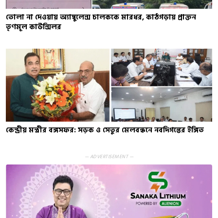
তোলা না দেওয়ায় অ্যাম্বুলেন্স চালককে মারধর, কাঠগড়ায় প্রাক্তন
তৃণমূল কাউন্সিলর
কেন্দ্রীয় মন্ত্রীর বঙ্গসফর: সড়ক ও সেতুর মেলবন্ধনে নবদিগন্তের ইঙ্গিত
— ADVERTISEMENT —