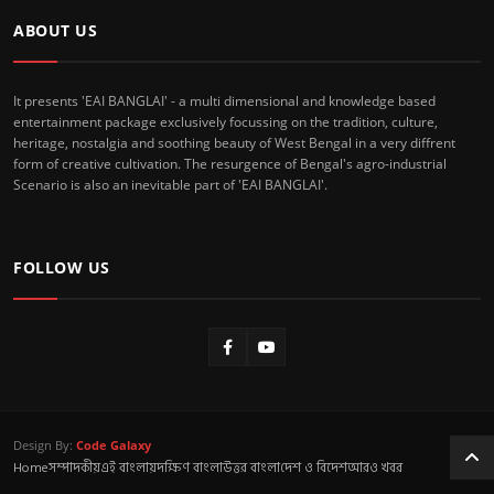
ABOUT US
It presents 'EAI BANGLAI' - a multi dimensional and knowledge based
entertainment package exclusively focussing on the tradition, culture,
heritage, nostalgia and soothing beauty of West Bengal in a very diffrent
form of creative cultivation. The resurgence of Bengal's agro-industrial
Scenario is also an inevitable part of 'EAI BANGLAI'.
FOLLOW US
Design By:
Code Galaxy
Home
সম্পাদকীয়
এই বাংলায়
দক্ষিণ বাংলা
উত্তর বাংলা
দেশ ও বিদেশ
আরও খবর