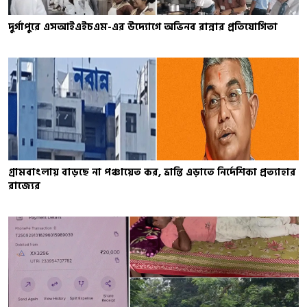
দুর্গাপুরে এসআইএইচএম-এর উদ্যোগে অভিনব রান্নার প্রতিযোগিতা
গ্রামবাংলায় বাড়ছে না পঞ্চায়েত কর, ভ্রান্তি এড়াতে নির্দেশিকা প্রত্যাহার
রাজ্যের