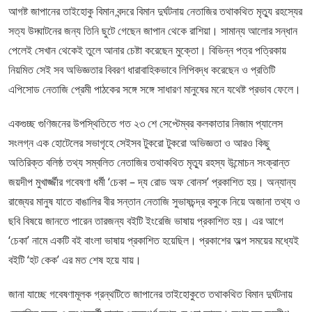
আগষ্ট জাপানের তাইহোকু বিমান বন্দরে বিমান দুর্ঘটনায় নেতাজির তথাকথিত মৃত্যু রহস্যের
সত্য উদ্ঘাটনের জন্য তিনি ছুটে গেছেন জাপান থেকে রাশিয়া। সামান্য আলোর সন্ধান
পেলেই সেখান থেকেই তুলে আনার চেষ্টা করেছেন মুক্তো। বিভিন্ন পত্র পত্রিকায়
নিয়মিত সেই সব অভিজ্ঞতার বিবরণ ধারাবাহিকভাবে লিপিবদ্ধ করেছেন ও প্রতিটি
এপিসোড নেতাজি প্রেমী পাঠকের সঙ্গে সঙ্গে সাধারণ মানুষের মনে যথেষ্ট প্রভাব ফেলে।
একগুচ্ছ গুণিজনের উপস্থিতিতে গত ২৩ শে সেপ্টেম্বর কলকাতার নিজাম প্যালেস
সংলগ্ন এক হোটেলের সভাগৃহে সেইসব টুকরো টুকরো অভিজ্ঞতা ও আরও কিছু
অতিরিক্ত বলিষ্ঠ তথ্য সম্বলিত নেতাজির তথাকথিত মৃত্যু রহস্য উন্মোচন সংক্রান্ত
জয়দীপ মুখার্জ্জীর গবেষণা ধর্মী ‘চেকা – দ্য রোড অফ বোনস’ প্রকাশিত হয়। অন্যান্য
রাজ্যের মানুষ যাতে বাঙালির বীর সন্তান নেতাজি সুভাষচন্দ্র বসুকে নিয়ে অজানা তথ্য ও
ছবি বিষয়ে জানতে পারেন তারজন্য বইটি ইংরেজি ভাষায় প্রকাশিত হয়। এর আগে
‘চেকা’ নামে একটি বই বাংলা ভাষায় প্রকাশিত হয়েছিল। প্রকাশের অল্প সময়ের মধ্যেই
বইটি ‘হট কেক’ এর মত শেষ হয়ে যায়।
জানা যাচ্ছে গবেষণামূলক গ্রন্থটিতে জাপানের তাইহোকুতে তথাকথিত বিমান দুর্ঘটনায়