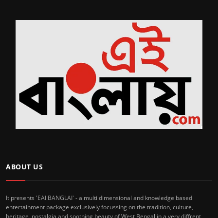
ABOUT US
It presents 'EAI BANGLAI' - a multi dimensional and knowledge based
entertainment package exclusively focussing on the tradition, culture,
heritage, nostalgia and soothing beauty of West Bengal in a very diffrent