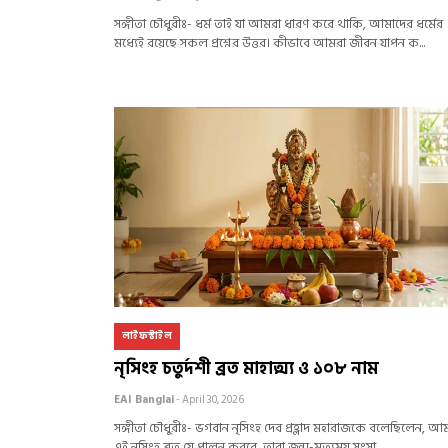
সঙ্গীতা চৌধুরীঃ- ধর্ম তাই যা আমরা ধারণ করে থাকি, আমাদের ধর্মের
মধ্যেই রয়েছে সকল প্রশ্নের উত্তর। কীভাবে আমরা জীবন যাপন ক...
লাইফস্টাইল
নৃসিংহ চতুর্দশী ব্রত মাহাত্ম্য ও ১০৮ নাম
EAI Banglai
- April 30, 2026
সঙ্গীতা চৌধুরীঃ- ভগবান নৃসিংহ দেব প্রহ্লাদ মহারাজকে বলেছিলেন, আ
এই নৃসিংহ ব্ৰত যে পালন করবে, তারা জন্ম-মৃত্যুময় সংসা...