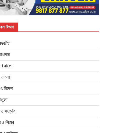
কল বিভাগ
াদকীয়
াংলায়
িণ বাংলা
র বাংলা
 ও বিদেশ
াধুলা
প ও সংকৃতি
্থ্য ও শিক্ষা