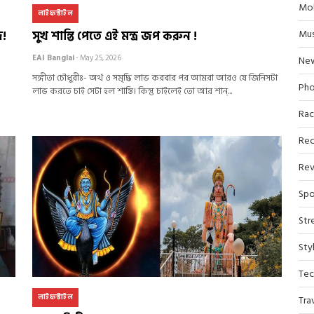
Mob
লাইফস্টাইল
Mus
সুখ শান্তি পেতে এই মন্ত্র জপ করুন !
জ!
EAI Banglai
- May 25, 2026
Ne
সঙ্গীতা চৌধুরীঃ- অর্থ ও সমৃদ্ধি লাভ করবার পর আমরা আর‌ও যে জিনিসটা
Pho
লাভ করতে চাই সেটা হল শান্তি। কিন্তু চাইলেই তো আর শান্...
Rac
Rec
Rev
Spo
Str
Sty
Tec
লাইফস্টাইল
Tra