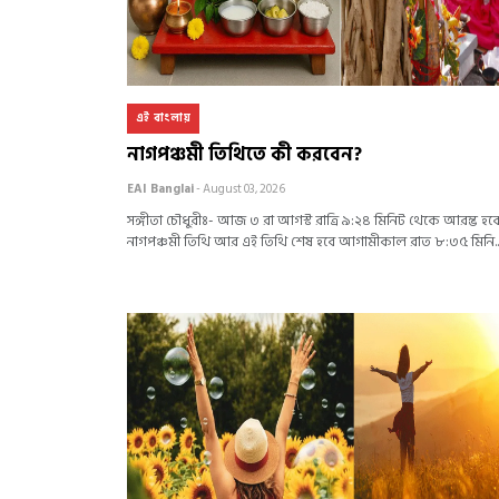
এই বাংলায়
নাগপঞ্চমী তিথিতে কী করবেন?
EAI Banglai
- August 03, 2026
সঙ্গীতা চৌধুরীঃ- আজ ৩ রা আগস্ট রাত্রি ৯:২৪ মিনিট থেকে আরম্ভ হব
নাগপঞ্চমী তিথি আর এই তিথি শেষ হবে আগামীকাল রাত ৮:৩৫ মিনি..