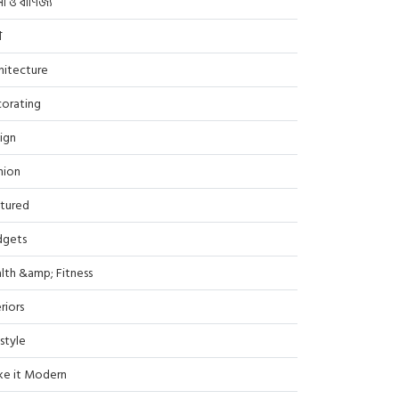
সা ও বাণিজ্য
ণ
hitecture
orating
ign
hion
tured
dgets
lth &amp; Fitness
riors
estyle
e it Modern