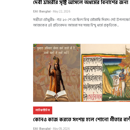
দেবী ভ্রামরীর সৃষ্টি আসলে অধর্মের বিনাশের জন্য
EAI Banglai
- May 22, 2026
সঙ্গীতা চৌধুরীঃ- গত ২০ শে মে ছিল বিশ্ব মৌমাছি দিবস। সেই উপলক্ষে
আজকের এই প্রতিবেদন। আমরা সব সময় হিন্দু ধর্মে প্রকৃতিকে...
লাইফস্টাইল
কোন‌ও কাজ করতে সংশয় হলে শোনো গীতার বাণ
EAI Banglai
- May 09, 2026