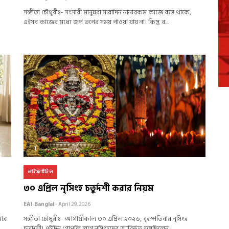
সঙ্গীতা চৌধুরীঃ- সংসারী মানুষরা সারাদিন নানারকম কাজে ব্যস্ত থাকে,
এইসব কাজের মধ্যে জপ তপের সময় পাওয়া যায় না। কিন্তু র...
লাইফস্টাইল
৩০ এপ্রিল নৃসিংহ চতুর্দশী করার নিয়ম
EAI Banglai
- April 29, 2026
মার
সঙ্গীতা চৌধুরীঃ- আগামীকাল ৩০ এপ্রিল ২০২৬, বৃহস্পতিবার নৃসিংহ
চতুর্দশী। এইদিন গোধূলি লগ্নে নৃসিংহদেব আবির্ভূত হয়েছিলেন ...