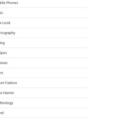
ile Phones
ic
w Look
tography
ing
ipes
iews
rt
eet Fashion
le Hunter
hnology
vel