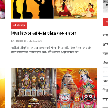
স
এই বাংলায়
শিষ্য হিসেবে আপনার চরিত্র কেমন হবে?
সম্প
EAI Banglai
- July 27, 2026
এই ব
ে
সঙ্গীতা চৌধুরীঃ- আমরা প্রত্যেকেই দীক্ষা নিতে চাই, কিন্তু দীক্ষা নেওয়ার
.
জন্য আমাদের কেমন হতে হবে? কী ধরণের হ‌ওয়া উচিত আ...
দক্ষ
উত্ত
দেশ
খেল
শিল্
স্বাস