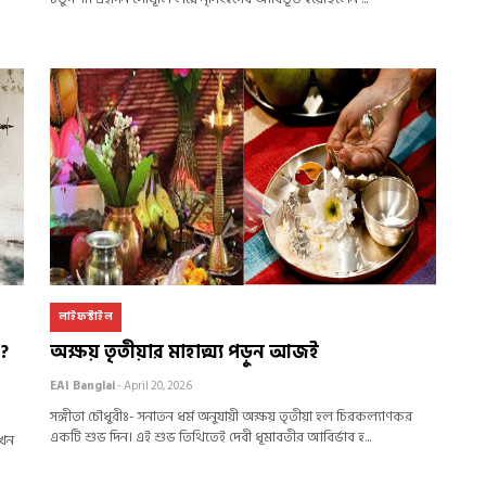
লাইফস্টাইল
ন?
অক্ষয় তৃতীয়ার মাহাত্ম্য পড়ুন আজ‌ই
EAI Banglai
- April 20, 2026
সঙ্গীতা চৌধুরীঃ- সনাতন ধর্ম অনুযায়ী অক্ষয় তৃতীয়া হল চিরকল্যাণকর
একটি শুভ দিন। এই শুভ তিথিতেই দেবী ধূমাবতীর আবির্ভাব হ...
তখন