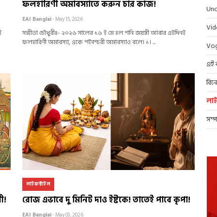
ফলহারিণী অমাবস্যাতে করুন চার কাজ!
Unc
EAI Banglai
- May 15, 2026
Vi
ই
সঙ্গীতা চৌধুরীঃ- ২০২৬ সালের ১৬ ই মে হল শনি জয়ন্তী আবার এইদিন‌‌ই
ফলহারিণী অমাবস্যা, একে শনৈশ্চরী অমাবস্যা‌‌ও বলে। ১। ...
Vo
এই 
বিন
লাই
সম্
লাইফস্টাইল
ী!
রোজ‌ এভাবে দু মিনিট দাও ইষ্টকে! তাতেই পাবে কৃপা!
EAI Banglai
- May 03, 2026