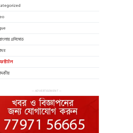
ategorized
deo
gue
বাংলায় এপিসোড
োদন
ফস্টাইল
পাদকীয়
— ADVERTISEMENT —