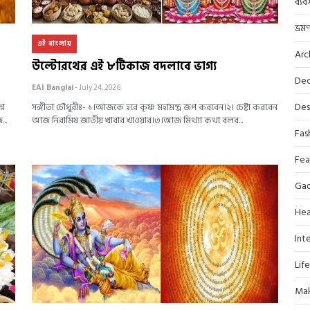
ব্যব
ভ্রম
এই বাংলায়
Arc
উল্টোরথের এই ৮টিকাজ বদলাবে ভাগ্য
Dec
EAI Banglai
- July 24, 2026
Des
্ন
সঙ্গীতা চৌধুরীঃ- ১।আজকে হরে কৃষ্ণ মহামন্ত্র জপ করবেন।২। চেষ্টা করবেন
..
আজ নিরামিষ জাতীয় খাবার খাওয়ার।৩।আজ মিথ্যা কথা বলব...
Fas
Fea
Ga
Hea
Inte
Lif
Mak