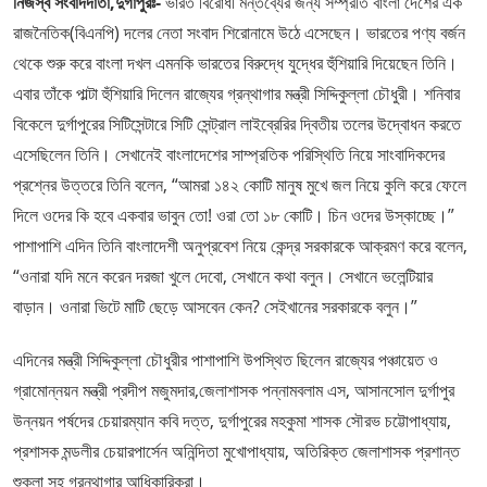
নিজস্ব সংবাদদাতা,দুর্গাপুরঃ-
ভারত বিরোধী মন্তব্যের জন্য সম্প্রতি বাংলা দেশের এক
রাজনৈতিক(বিএনপি) দলের নেতা সংবাদ শিরোনামে উঠে এসেছেন। ভারতের পণ্য বর্জন
থেকে শুরু করে বাংলা দখল এমনকি ভারতের বিরুদ্ধে যুদ্ধের হুঁশিয়ারি দিয়েছেন তিনি।
এবার তাঁকে পাল্টা হুঁশিয়ারি দিলেন রাজ্যের গ্রন্থাগার মন্ত্রী সিদ্দিকুল্লা চৌধুরী। শনিবার
বিকেলে দুর্গাপুরের সিটিসেন্টারে সিটি সেন্ট্রাল লাইব্রেরির দ্বিতীয় তলের উদ্বোধন করতে
এসেছিলেন তিনি। সেখানেই বাংলাদেশের সাম্প্রতিক পরিস্থিতি নিয়ে সাংবাদিকদের
প্রশ্নের উত্তরে তিনি বলেন, “আমরা ১৪২ কোটি মানুষ মুখে জল নিয়ে কুলি করে ফেলে
দিলে ওদের কি হবে একবার ভাবুন তো! ওরা তো ১৮ কোটি। চিন ওদের উস্কাচ্ছে।”
পাশাপাশি এদিন তিনি বাংলাদেশী অনুপ্রবেশ নিয়ে কেন্দ্র সরকারকে আক্রমণ করে বলেন,
“ওনারা যদি মনে করেন দরজা খুলে দেবো, সেখানে কথা বলুন। সেখানে ভলেন্টিয়ার
বাড়ান। ওনারা ভিটে মাটি ছেড়ে আসবেন কেন? সেইখানের সরকারকে বলুন।”
এদিনের মন্ত্রী সিদ্দিকুল্লা চৌধুরীর পাশাপাশি উপস্থিত ছিলেন রাজ্যের পঞ্চায়েত ও
গ্রামোন্নয়ন মন্ত্রী প্রদীপ মজুমদার,জেলাশাসক পন্নামবলাম এস, আসানসোল দুর্গাপুর
উন্নয়ন পর্ষদের চেয়ারম্যান কবি দত্ত, দুর্গাপুরের মহকুমা শাসক সৌরভ চট্টোপাধ্যায়,
প্রশাসক মন্ডলীর চেয়ারপার্সেন অনিন্দিতা মুখোপাধ্যায়, অতিরিক্ত জেলাশাসক প্রশান্ত
শুক্লা সহ গ্রন্থাগার আধিকারিকরা।