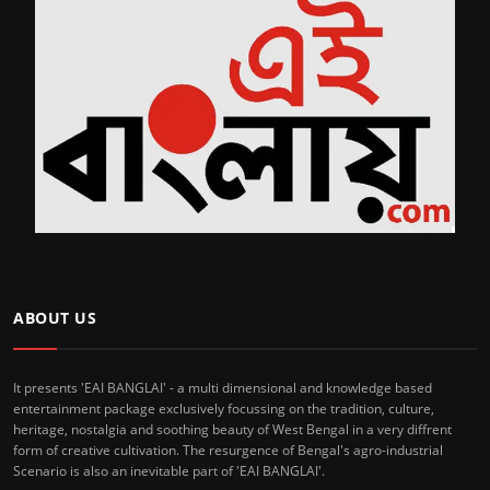
ABOUT US
It presents 'EAI BANGLAI' - a multi dimensional and knowledge based
entertainment package exclusively focussing on the tradition, culture,
heritage, nostalgia and soothing beauty of West Bengal in a very diffrent
form of creative cultivation. The resurgence of Bengal's agro-industrial
Scenario is also an inevitable part of 'EAI BANGLAI'.