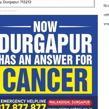
বিন
ADVERTISEMENT —
লাই
সম্