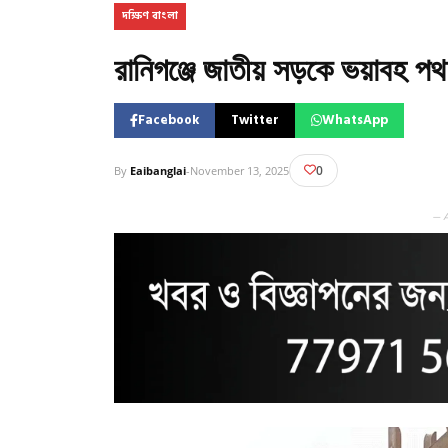
দক্ষিণ বাংলা
রানিগঞ্জে জাতীয় সড়কে ভয়াবহ পথ দ
Facebook
Twitter
WhatsApp
0
By
Eaibanglai
-
November 13, 2025
— 