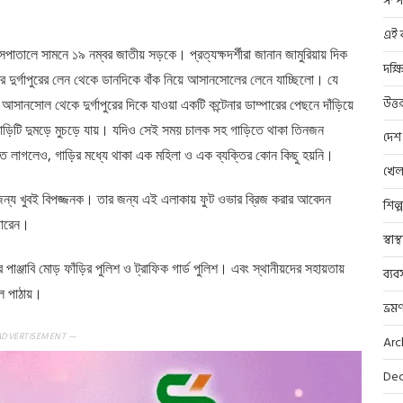
সম্প
এই ব
হাসপাতালে সামনে ১৯ নম্বর জাতীয় সড়কে। প্রত্যক্ষদর্শীরা জানান জামুরিয়ায় দিক
দক্ষ
ার দুর্গাপুরের লেন থেকে ডানদিকে বাঁক নিয়ে আসানসোলের লেনে যাচ্ছিলো। যে
উত্ত
সানসোল থেকে দুর্গাপুরের দিকে যাওয়া একটি কন্টেনার ডাম্পারের পেছনে দাঁড়িয়ে
াড়িটি দুমড়ে মুচড়ে যায়। যদিও সেই সময় চালক সহ গাড়িতে থাকা তিনজন
দেশ
ত লাগলেও, গাড়ির মধ্যে থাকা এক মহিলা ও এক ব্যক্তির কোন কিছু হয়নি।
খেল
 জন্য খুবই বিপজ্জনক। তার জন্য এই এলাকায় ফুট ওভার ব্রিজ করার আবেদন
শিল্
 পারেন।
স্বাস
পাঞ্জাবি মোড় ফাঁড়ির পুলিশ ও ট্রাফিক গার্ড পুলিশ। এবং স্থানীয়দের সহায়তায়
ব্যব
 পাঠায়।
ভ্রম
ADVERTISEMENT —
Arc
Dec