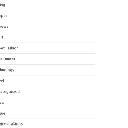
ing
ipes
iews
rt
eet Fashion
le Hunter
hnology
vel
ategorized
deo
gue
বাংলায় এপিসোড