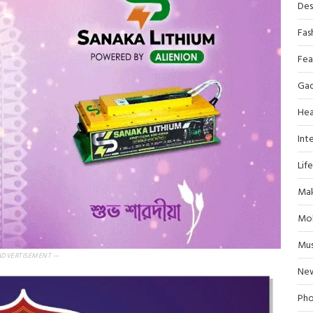
Des
Fas
Fea
Ga
Hea
Inte
Lif
Mak
Mob
Mus
ADVERTISEMENT —
Ne
Pho