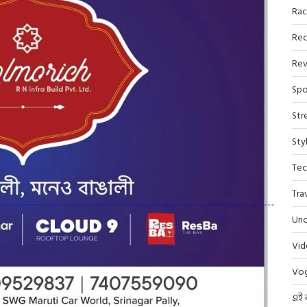
Rac
Rec
Rev
Spo
Str
Sty
Tec
Tra
Unc
Vi
Vo
এই 