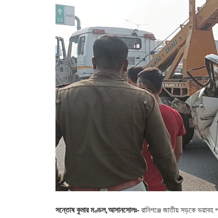
সন্তোষ কুমার মণ্ডল,আসানসোলঃ-
রানিগঞ্জে জাতীয় সড়কে ভয়াবহ পথ 