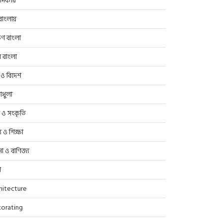
াদকীয়
াংলায়
িণ বাংলা
র বাংলা
 ও বিদেশ
াধুলা
প ও সংকৃতি
্থ্য ও শিক্ষা
সা ও বাণিজ্য
ণ
hitecture
orating