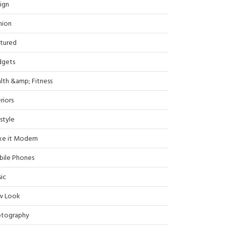
ign
hion
tured
dgets
lth &amp; Fitness
riors
estyle
e it Modern
ile Phones
ic
w Look
tography