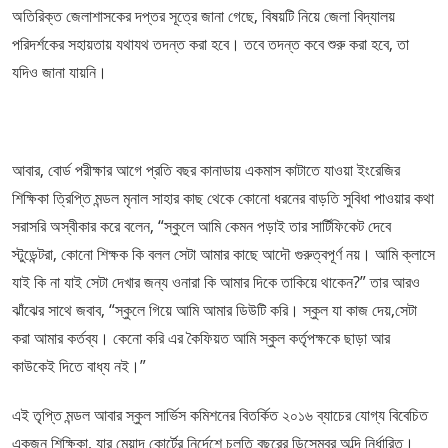
অতিরিক্ত জেলাশাসকের দপ্তর সূত্রে জানা গেছে, বিষয়টি নিয়ে জেলা বিদ্যালয়
পরিদর্শকের সহায়তায় যথাযথ তদন্ত করা হবে। তবে তদন্ত কবে শুরু করা হবে, তা
যদিও জানা যায়নি।
আবার, বোর্ড পরীক্ষার আগে প্রতি বছর কানাডায় একমাস কাটাতে যাওয়া ইংরেজির
শিক্ষিকা ত্রিপ্তি মন্ডল মৃনাল সাহার কাছ থেকে কোনো ধরনের বাড়তি সুবিধা পাওয়ার কথা
সরাসরি অস্বীকার করে বলেন, “স্কুলে আমি কেমন পড়াই তার সার্টিফিকেট দেবে
স্টুডেন্টরা, কোনো শিক্ষক কি বলল সেটা আমার কাছে আদৌ গুরুত্বপূর্ণ নয়। আমি ক্লাসে
যাই কি না যাই সেটা দেখার জন্য ওনারা কি আমার দিকে তাকিয়ে থাকেন?” তার আরও
ঝাঁঝের সাথে জবাব, “স্কুলে গিয়ে আমি আমার ডিউটি করি। স্কুল যা কাজ দেয়,সেটা
করা আমার কর্তব্য। কেনো করি এর কৈফিয়ত আমি স্কুল কর্তৃপক্ষকে ছাড়া আর
কাউকেই দিতে বাধ্য নই।”
এই তৃপ্তি মন্ডল আবার স্কুল সার্ভিস কমিশনের বিতর্কিত ২০১৬ ব্যাচের যোগ্য বিবেচিত
একজন শিক্ষিকা, যার মেয়াদ কোর্টের নির্দেশে চলতি বছরের ডিসেম্বর অব্দি নির্ধারিত।