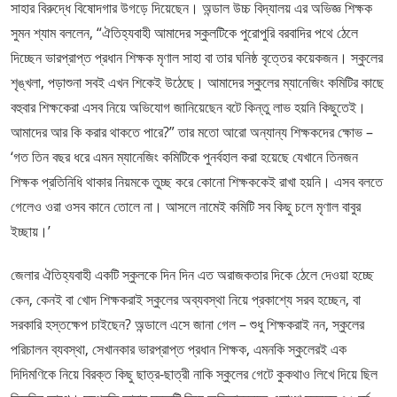
সাহার বিরুদ্ধে বিষোদগার উগড়ে দিয়েছেন। অন্ডাল উচ্চ বিদ্যালয় এর অভিজ্ঞ শিক্ষক
সুমন শ্যাম বললেন, “ঐতিহ্যবাহী আমাদের স্কুলটিকে পুরোপুরি বরবাদির পথে ঠেলে
দিচ্ছেন ভারপ্রাপ্ত প্রধান শিক্ষক মৃণাল সাহা বা তার ঘনিষ্ঠ বৃত্তের কয়েকজন। স্কুলের
শৃঙ্খলা, পড়াশুনা সবই এখন শিকেই উঠেছে। আমাদের স্কুলের ম্যানেজিং কমিটির কাছে
বহুবার শিক্ষকেরা এসব নিয়ে অভিযোগ জানিয়েছেন বটে কিন্তু লাভ হয়নি কিছুতেই।
আমাদের আর কি করার থাকতে পারে?” তার মতো আরো অন্যান্য শিক্ষকদের ক্ষোভ –
‘গত তিন বছর ধরে এমন ম্যানেজিং কমিটিকে পুনর্বহাল করা হয়েছে যেখানে তিনজন
শিক্ষক প্রতিনিধি থাকার নিয়মকে তুচ্ছ করে কোনো শিক্ষককেই রাখা হয়নি। এসব বলতে
গেলেও ওরা ওসব কানে তোলে না। আসলে নামেই কমিটি সব কিছু চলে মৃণাল বাবুর
ইচ্ছায়।’
জেলার ঐতিহ্যবাহী একটি স্কুলকে দিন দিন এত অরাজকতার দিকে ঠেলে দেওয়া হচ্ছে
কেন, কেনই বা খোদ শিক্ষকরাই স্কুলের অব্যবস্থা নিয়ে প্রকাশ্যে সরব হচ্ছেন, বা
সরকারি হস্তক্ষেপ চাইছেন? অন্ডালে এসে জানা গেল – শুধু শিক্ষকরাই নন, স্কুলের
পরিচালন ব্যবস্থা, সেখানকার ভারপ্রাপ্ত প্রধান শিক্ষক, এমনকি স্কুলেরই এক
দিদিমণিকে নিয়ে বিরক্ত কিছু ছাত্র-ছাত্রী নাকি স্কুলের গেটে কুকথাও লিখে দিয়ে ছিল