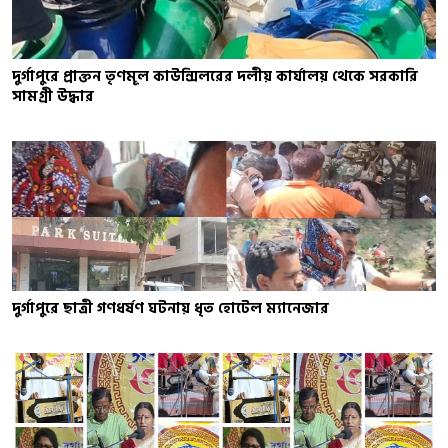
দুর্গাপুরে প্রাক্তন তৃণমূল কাউন্সিলরের দলীয় কার্যালয় থেকে সরকারি
সামগ্রী উদ্ধার
দুর্গাপুরে ছাত্রী গণধর্ষণ ঘটনায় ধৃত হোটেল ম্যানেজার