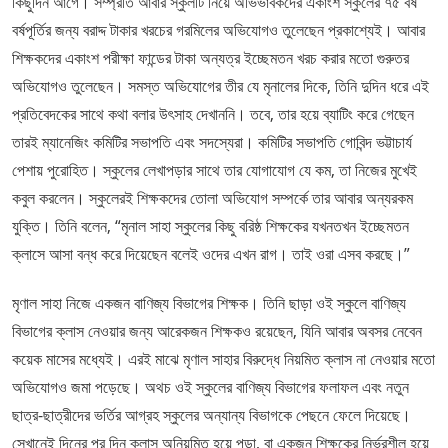
কিছুদিন আগে। সম্প্রতি আবার স্কুলটি নিয়ে অভিভাবকদের একাংশ স্কুলের ৭৫ বর্ষ
বর্ষপূর্তির জন্য বরাদ্দ টাকার খরচের গরমিলের অভিযোগও তুলেছেন প্রকাশ্যেই। আবার
শিক্ষকদের একাংশ পরীক্ষা ফান্ডের টাকা অন্যত্র ইচ্ছেমতন খরচ করার মতো গুরুতর
অভিযোগও তুলেছেন। সমস্ত অভিযোগের তীর যে মৃনালের দিকে, তিনি দুদিন ধরে এই
প্রতিবেদকের সাথে কথা বলার উৎসাহ দেখাননি। তবে, তার হয়ে ব্যাটিং করে গেছেন
তারই ম্যানেজিং কমিটির সভাপতি এবং সদস্যেরা। কমিটির সভাপতি গোবিন্দ ভট্টাচার্য
পেশায় পুরোহিত। স্কুলের লেখাপড়ার সাথে তার যোগাযোগ যে কম, তা নিজের মুখেই
কবুল করলেন। স্কুলেরই শিক্ষকদের তোলা অভিযোগ সম্পর্কে তার আবার অন্যরকম
যুক্তি। তিনি বলেন, “মৃনাল সাহা স্কুলের কিছু বরিষ্ঠ শিক্ষকের যখনতখন ইচ্ছেমতন
ক্লাসে আসা বন্ধ করে দিয়েছেন বলেই ওদের এখন রাগ। তাই ওরা এসব করছে।”
মৃণাল সাহা নিজে একজন বাণিজ্য বিভাগের শিক্ষক। তিনি ছাড়া ওই স্কুলে বাণিজ্য
বিভাগের ক্লাস নেওয়ার জন্য আরেকজন শিক্ষকও রয়েছেন, যিনি আবার অবসর নেবেন
কয়েক মাসের মধ্যেই। এরই মাঝে মৃণাল সাহার বিরুদ্ধে নিয়মিত ক্লাস না নেওয়ার মতো
অভিযোগও জমা পড়েছে। অথচ ওই স্কুলের বাণিজ্য বিভাগের ফলাফল এবং নতুন
ছাত্র-ছাত্রীদের ভর্তির আগ্রহ স্কুলের অন্যান্য বিভাগকে পেছনে ফেলে দিয়েছে।
সেখানেই দিনের পর দিন ক্লাস অনিয়মিত হয়ে পড়া, বা একজন শিক্ষকের নির্ভরশীল হয়ে