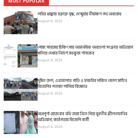
MOST POPULAR
লরির ধাক্কায় রক্তাক্ত বৃদ্ধ, দেন্দুয়ায় দীর্ঘক্ষণ পথ অবরোধ
August 8, 2026
পোষ্য সারমেয় চিকিৎসায় অমানবিক অবহেলা সংক্রান্ত অভিযোগ
খতিয়ে দেখার নির্দেশ মহকুমা শাসকের
August 8, 2026
দূষিত জল, ওভারলোড গাড়ি ও চাকরির দাবিতে কোল মাইনে
বিজেপির পতাকা লাগিয়ে বিক্ষোভ
August 8, 2026
অন্নপূর্ণা যোজনার নথি জমা নিতে গিয়ে যুবতীর শ্লীলতাহানির
অভিযোগ, কাঠগড়ায় বিজেপি কর্মী
August 8, 2026