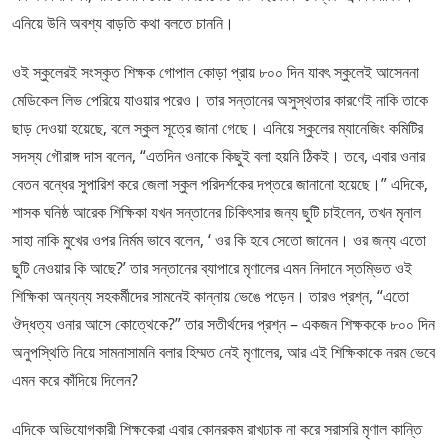
এনিয়ে উনি অবশ্য বাড়তি কথা বলতে চাননি।
ওই স্কুলেরই সংস্কৃত শিক্ষক গোপাল কোড়া প্রায় ৮০০ দিন যাবৎ স্কুলেই আসেননা
মেডিকেল লিভ পেরিয়ে যাওয়ার পরেও। তার সন্তানের অসুস্থতার কারণেই নাকি তাকে
ছাড় দেওয়া হয়েছে, বলে স্কুল সূত্রে জানা গেছে। এনিয়ে স্কুলের ম্যানেজিং কমিটির
সদস্য গৌরাঙ্গ দাস বলেন, “এতদিন ওনাকে কিছুই বলা হয়নি ঠিকই। তবে, এবার ওনার
বেতন বন্ধের সুপারিশ করে জেলা স্কুল পরিদর্শকের দপ্তরে জানানো হয়েছে।” এদিকে,
শাসক ঘনিষ্ঠ আরেক শিক্ষিকা যখন সন্তানের চিকিৎসার জন্য ছুটি চাইলেন, তখন মৃনাল
সাহা নাকি মুখের ওপর নির্মম ভাবে বলেন, ‘ ওর কি হবে সেতো জানেন। ওর জন্য এতো
ছুটি নেওয়ার কি আছে?’ তার সন্তানের ব্যাপারে মৃণালের এমন নিদানে স্তম্ভিত ওই
শিক্ষিকা অন্যন্য সহকর্মীদের সামনেই কান্নায় ভেঙে পড়েন। তারও প্রশ্ন, “এতো
ঔদ্ধত্য ওনার আসে কোত্থেকে?” তার সতীর্থদের প্রশ্ন – একজন শিক্ষককে ৮০০ দিন
অনুপস্থিতি নিয়ে সামনাসামনি বলার হিম্মত নেই মৃণালের, আর এই শিক্ষিকাকে নরম ভেবে
এমন করে কাঁদিয়ে দিলেন?
এদিকে অভিযোগকারী শিক্ষকেরা এবার কোনরকম রাখঢাক না করে সরাসরি মৃণাল কান্তি