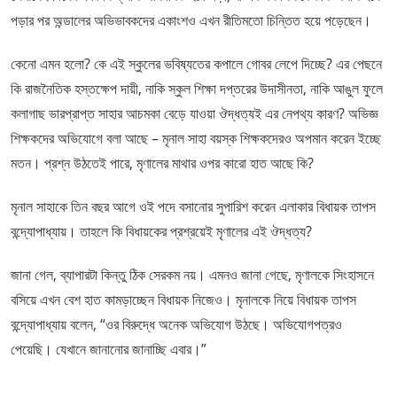
পড়ার পর অন্ডালের অভিভাবকদের একাংশও এখন রীতিমতো চিন্তিত হয়ে পড়েছেন।
কেনো এমন হলো? কে এই স্কুলের ভবিষ্যতের কপালে গোবর লেপে দিচ্ছে? এর পেছনে
কি রাজনৈতিক হস্তক্ষেপ দায়ী, নাকি স্কুল শিক্ষা দপ্তরের উদাসীনতা, নাকি আঙুল ফুলে
কলাগাছ ভারপ্রাপ্ত সাহার আচমকা বেড়ে যাওয়া ঔদ্ধত্যই এর নেপথ্য কারণ? অভিজ্ঞ
শিক্ষকদের অভিযোগে বলা আছে – মৃনাল সাহা বয়স্ক শিক্ষকদেরও অপমান করেন ইচ্ছে
মতন। প্রশ্ন উঠতেই পারে, মৃণালের মাথার ওপর কারো হাত আছে কি?
মৃনাল সাহাকে তিন বছর আগে ওই পদে বসানোর সুপারিশ করেন এলাকার বিধায়ক তাপস
বন্দ্যোপাধ্যায়। তাহলে কি বিধায়কের প্রশ্রয়েই মৃণালের এই ঔদ্ধত্য?
জানা গেল, ব্যাপারটা কিন্তু ঠিক সেরকম নয়। এমনও জানা গেছে, মৃণালকে সিংহাসনে
বসিয়ে এখন বেশ হাত কামড়াচ্ছেন বিধায়ক নিজেও। মৃনালকে নিয়ে বিধায়ক তাপস
বন্দ্যোপাধ্যায় বলেন, “ওর বিরুদ্ধে অনেক অভিযোগ উঠছে। অভিযোগপত্রও
পেয়েছি। যেখানে জানানোর জানাচ্ছি এবার।”