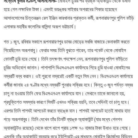
সন্তোষ কুমার মণ্ডল,আসানসোলঃ-
মোবাইল চুরির পর ব্যাঙ্ক অ্যাকাউন্ট থেকে উধাও
হয়ে গেল লক্ষাধিক টাকা। এমনই ভয়ঙ্কর সাইবার অপরাধের শিকার হয়েছেন
আসানসোলের চিত্তরঞ্জন রেল ইঞ্জিন কারখানার প্রাক্তন কর্মী, রূপনারায়ণপুর পুলিশ ফাঁড়ি
এলাকার মহাবীর কলোনির বাসিন্দা অরূপ ভট্টাচার্য।
গত ১ জুন, রবিবার সকালে রূপনারায়ণপুর ডাবর মোড়ের সবজি বাজারে কেনাকাটা করতে
গিয়েছিলেন অরূপবাবু। ফেরার সময় তিনি বুঝতে পারেন, তার পকেট থেকে মোবাইল
ফোনটি চুরি হয়ে গেছে। তিনি তৎক্ষণাৎ পদক্ষেপ নেন, রূপনারায়ণপুর পুলিশ ফাঁড়িতে
চুরির অভিযোগ জানান। পাশাপাশি বিএসএনএল কার্যালয়ে গিয়ে চুরি যাওয়া মোবাইলের
নম্বরটি বন্ধ করান। ওই পুরনো নম্বরেই একটি নতুন সিম নেন। বিএসএনএল কার্যালয়ে
কর্মীরা জানায় ২৪ ঘণ্টার মধ্যে নম্বরটি পুনরায় সক্রিয় হবে। কিন্তু ৩ জুন পর্যন্ত নম্বর
চালু না হওয়ায় তিনি ফের বিএসএনএল কার্যালয়ে যান। সেখানে তাকে জানানো হয়,
প্রযুক্তিগত সমস্যার কারণে সিমটি এখনও সক্রিয় হয়নি, তবে সেদিনই তা চালু হবে।
এরপর তিনি পাশবই আপডেট করতে ব্যঙ্কে যান। পাশবই আপডেট হতেই মাথায় হাত
পড়ে অরূপবাবুর। তিনি দেখেন তাঁর তিনটি ব্যাঙ্ক অ্যাকাউন্ট (যার মধ্যে পেনশন
অ্যাকাউন্টও রয়েছে) থেকে ধাপে ধাপে প্রায় ১লক্ষ ৭০ হাজার টাকা উধাও হয়ে গেছে।
এমনকি তাঁর অ্যাকাউন্ট ব্যবহার করে ইউপিআই-এর মাধ্যমে মোবাইল রিচার্জসহ বিভিন্ন