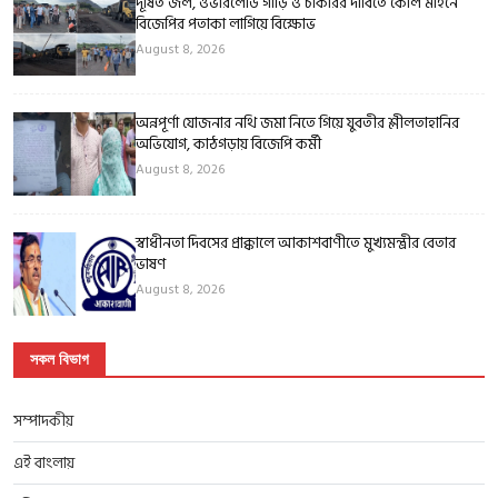
দূষিত জল, ওভারলোড গাড়ি ও চাকরির দাবিতে কোল মাইনে
বিজেপির পতাকা লাগিয়ে বিক্ষোভ
August 8, 2026
অন্নপূর্ণা যোজনার নথি জমা নিতে গিয়ে যুবতীর শ্লীলতাহানির
অভিযোগ, কাঠগড়ায় বিজেপি কর্মী
August 8, 2026
স্বাধীনতা দিবসের প্রাক্কালে আকাশবাণীতে মুখ্যমন্ত্রীর বেতার
ভাষণ
August 8, 2026
সকল বিভাগ
সম্পাদকীয়
এই বাংলায়