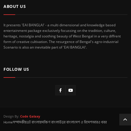
ABOUT US
It presents 'EAI BANGLAI' - a multi dimensional and knowledge based
entertainment package exclusively focussing on the tradition, culture,
heritage, nostalgia and soothing beauty of West Bengal in a very diffrent
form of creative cultivation. The resurgence of Bengal's agro-industrial
Scenario is also an inevitable part of 'EAI BANGLAI'.
FOLLOW US
Design By:
Code Galaxy
Home
সম্পাদকীয়
এই বাংলায়
দক্ষিণ বাংলা
উত্তর বাংলা
দেশ ও বিদেশ
আরও খবর