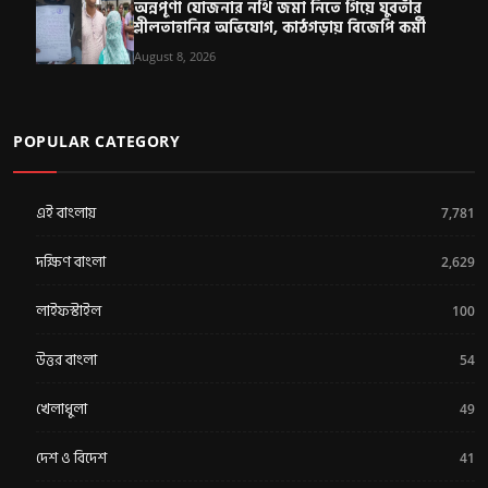
অন্নপূর্ণা যোজনার নথি জমা নিতে গিয়ে যুবতীর
শ্লীলতাহানির অভিযোগ, কাঠগড়ায় বিজেপি কর্মী
August 8, 2026
POPULAR CATEGORY
এই বাংলায়
7,781
দক্ষিণ বাংলা
2,629
লাইফস্টাইল
100
উত্তর বাংলা
54
খেলাধুলা
49
দেশ ও বিদেশ
41