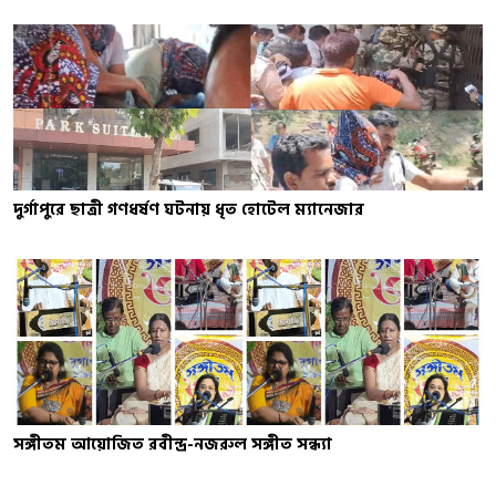
দুর্গাপুরে ছাত্রী গণধর্ষণ ঘটনায় ধৃত হোটেল ম্যানেজার
সঙ্গীতম আয়োজিত রবীন্দ্র-নজরুল সঙ্গীত সন্ধ্যা