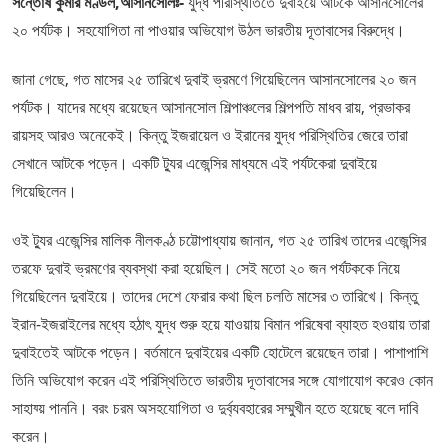
সন্তোষ কুমার মণ্ডল,আসানসোলঃ-
যুদ্ধ পরিস্থিতিতে দুবাইয়ে আটকে আসানসোলের
২০ পর্যটক। সহযোগিতা না পাওয়ার অভিযোগ উঠল ভারতীয় দূতাবাসের বিরুদ্ধে।
জানা গেছে, গত মাসের ২৫ তারিখে দুবাই ভ্রমণে গিয়েছিলেন আসানসোলের ২০ জন
পর্যটক। যাদের মধ্যে রয়েছেন আসানসোল শিল্পাঞ্চলের শিল্পপতি মাধব রায়, প্রভাকর
রায়সহ আরও অনেকেই। কিন্তু ইজরায়েল ও ইরানের যুদ্ধ পরিস্থিতির জেরে তারা
সেখানে আটকে পড়েন। একটি ট্যুর এজেন্সির মাধ্যমে এই পর্যটকেরা দুবাইয়ে
গিয়েছিলেন।
ওই ট্যুর এজেন্সির মালিক নীলকণ্ঠ চট্টোপাধ্যায় জানান, গত ২৫ তারিখ তাদের এজেন্সির
তরফে দুবাই ভ্রমণের ব্যবস্থা করা হয়েছিল। সেই মতো ২০ জন পর্যটককে নিয়ে
গিয়েছিলেন দুবাইয়ে। তাদের দেশে ফেরার কথা ছিল চলতি মাসের ৩ তারিখে। কিন্তু
ইরান-ইজরাইলের মধ্যে হঠাৎ যুদ্ধ শুরু হয়ে যাওয়ায় বিমান পরিষেবা ব্যাহত হওয়ায় তারা
দুবাইতেই আটকে পড়েন। বর্তমানে দুবাইয়ের একটি হোটেলে রয়েছেন তারা। পাশাপাশি
তিনি অভিযোগ করেন এই পরিস্থিতিতে ভারতীয় দূতাবাসের সঙ্গে যোগাযোগ করেও কোন
সাহায্য় পাননি। বরং চরম অসহযোগিতা ও দুর্ব্যবহারের সম্মুখীন হতে হয়েছে বলে দাবি
করেন।