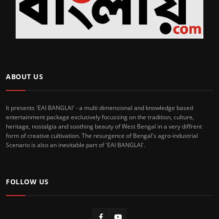
ABOUT US
It presents 'EAI BANGLAI' - a multi dimensional and knowledge based
entertainment package exclusively focussing on the tradition, culture,
heritage, nostalgia and soothing beauty of West Bengal in a very diffrent
form of creative cultivation. The resurgence of Bengal's agro-industrial
Scenario is also an inevitable part of 'EAI BANGLAI'.
FOLLOW US