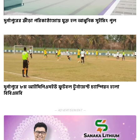
দুর্গাপুরের ক্রীড়া পরিকাঠামোয় যুক্ত হল আধুনিক সুইমিং পুল
দুর্গাপুরে ৮ম আইসিপিএসইউ ফুটবল টুর্নামেন্ট চ্যাম্পিয়ন হলো
বিবিএমবি
— ADVERTISEMENT —