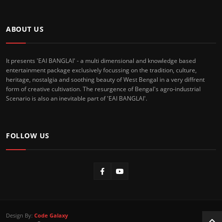
ABOUT US
It presents 'EAI BANGLAI' - a multi dimensional and knowledge based
entertainment package exclusively focussing on the tradition, culture,
heritage, nostalgia and soothing beauty of West Bengal in a very diffrent
form of creative cultivation. The resurgence of Bengal's agro-industrial
Scenario is also an inevitable part of 'EAI BANGLAI'.
FOLLOW US
Design By:
Code Galaxy