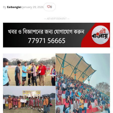
0
By
Eaibanglai
-
January 29, 2026
— ADVERTISEMENT —