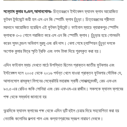
সন্তোষ কুমার মণ্ডল,আসানসোলঃ-
চিত্তরঞ্জনে ইস্টবেঙ্গল ফ্যানস ক্লাব আয়োজিত
ফুটবল টুর্নামেন্টে জয়ী হল এস এন জি স্পোর্টিং ক্লাব চুঁচুড়া। চিত্তরঞ্জনের শ্রীলতা
ময়দানে আয়োজিত হয়েছিল এই ফুটবল টুর্নামেন্ট। ফাইনাল ম্যাচে ব্যারাকপুর স্পোর্টস
ক্লাবকে ৩-০ গোলে পরাজিত করে এস এন জি স্পোর্টিং ক্লাব। চুঁচুড়ার হয়ে গোলগুলি
করেন সুমন মন্ডল অবিনাশ মুরমু এবং রবি দাস। খেলা শেষে চ্যাম্পিয়ন চুঁচুড়া দলকে
অশোক কুমার মিত্র স্মৃতি ট্রফি এবং নগদ টাকা দিয়ে পুরস্কৃত করা হয়।
এদিন ফাইনাল ম্যাচ দেখতে মাঠে উপস্থিত ছিলেন প্রাক্তন জাতীয় ফুটবলার এবং
ইস্টবেঙ্গল দলে ২০০৫ থেকে ২০১৬ পর্যন্ত খেলে যাওয়া প্রাক্তন ফুটবলার সৌমিক দে,
আসানসোল রামকৃষ্ণ মিশনের সেক্রেটারি মহারাজ স্বামী সোমাত্মানন্দজী, রেড এফএম
৯৩.৫-এর রেডিও জকি সোনিয়া এবং রেড এফএম-এর রাজীব। সকলকে ফ্যানস ক্লাবের
পক্ষ থেকে সম্বর্ধনা জানানো হয়
অন্য়দিকে ফ্যানস ক্লাবের পক্ষ থেকে এদিন দুটি হুইল চেয়ার দিয়ে সহযোগিতা করা হয়
নেতাজি কলোনির কল্পনা পাল এবং কল্যাণগ্রামের স্বরূপ নারায়ণ দেবকে।