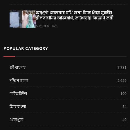
অন্নপূর্ণা যোজনার নথি জমা নিতে গিয়ে যুবতীর
শ্লীলতাহানির অভিযোগ, কাঠগড়ায় বিজেপি কর্মী
August 8, 2026
POPULAR CATEGORY
এই বাংলায়
7,781
দক্ষিণ বাংলা
2,629
লাইফস্টাইল
100
উত্তর বাংলা
54
খেলাধুলা
49