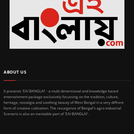
ABOUT US
It presents 'EAI BANGLAI' - a multi dimensional and knowledge based
entertainment package exclusively focussing on the tradition, culture,
heritage, nostalgia and soothing beauty of West Bengal in a very diffrent
form of creative cultivation. The resurgence of Bengal's agro-industrial
Scenario is also an inevitable part of 'EAI BANGLAI'.