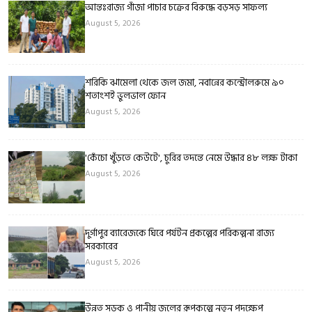
আন্তঃরাজ্য গাঁজা পাচার চক্রের বিরুদ্ধে বড়সড় সাফল্য
August 5, 2026
শরিকি ঝামেলা থেকে জল জমা, নবান্নের কন্ট্রোলরুমে ৯০
শতাংশই ভুলভাল ফোন
August 5, 2026
'কেঁচো খুঁড়তে কেউটে', চুরির তদন্তে নেমে উদ্ধার ৪৮ লক্ষ টাকা
August 5, 2026
দুর্গাপুর ব্যারেজকে ঘিরে পর্যটন প্রকল্পের পরিকল্পনা রাজ্য
সরকারের
August 5, 2026
উন্নত সড়ক ও পানীয় জলের রূপকল্পে নতুন পদক্ষেপ