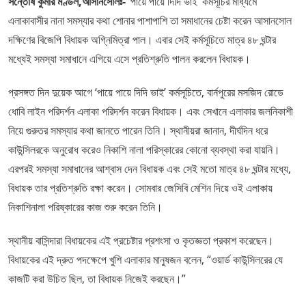
সন্তোষ কুমার মণ্ডল,আসানসোলঃ-
‘পায়ে পায়ে দিদি ভাই’ কর্মসূচির মাধ্যমে
এলাকাবাসীর নানা সমস্যার কথা শোনার পাশাপাশি তা সমাধানের চেষ্টা করেন আসানসোল
দক্ষিণের বিজেপি বিধায়ক অগ্নিমিত্রা পাল। এবার সেই কর্মসূচিতে মাত্র ৪৮ ঘন্টার
মধ্যেই সমস্যা সমাধানে এগিয়ে এসে প্রতিশ্রুতি পালন করলেন বিধায়ক।
প্রসঙ্গত দিন দুয়েক আগে ‘পায়ে পায়ে দিদি ভাই’ কর্মসূচিতে, বার্নপুরের মসজিদ রোডে
ধোবি লাইন পরিদর্শন এলাকা পরিদর্শন করেন বিধায়ক। এবং সেখানে এলাকার জলনিকাশী
নিয়ে গুরুতর সমস্যার কথা জানতে পারেন তিনি। স্থানীয়রা জানান, দীর্ঘদিন ধরে
কাউন্সিলরকে অনুরোধ করেও নিকাশি নালা পরিস্কারের কোনো ব্যবস্থা করা যায়নি।
এরপরই সমস্যা সমাধানের আশ্বাস দেন বিধায়ক এবং সেই মতো মাত্র ৪৮ ঘন্টার মধ্যে,
বিধায়ক তার প্রতিশ্রুতি রক্ষা করেন। সোমবার জেসিবি মেশিন দিয়ে ওই এলাকায়
নিকাশিনালা পরিষ্কারের কাজ শুরু করেন তিনি।
স্থানীয় বাসিন্দারা বিধায়কের এই প্রচেষ্টার প্রশংসা ও কৃতজ্ঞতা প্রকাশ করেছেন।
বিধায়কের এই দ্রুত পদক্ষেপে খুশি এলাকার মানুষজন বলেন, “ওয়ার্ড কাউন্সিলরের যে
কাজটি করা উচিত ছিল, তা বিধায়ক নিজেই করছেন।”