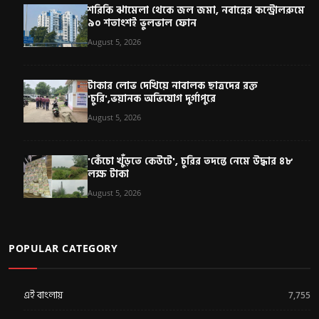
শরিকি ঝামেলা থেকে জল জমা, নবান্নের কন্ট্রোলরুমে
৯০ শতাংশই ভুলভাল ফোন
August 5, 2026
টাকার লোভ দেখিয়ে নাবালক ছাত্রদের রক্ত
'চুরি',ভয়ানক অভিযোগ দুর্গাপুরে
August 5, 2026
'কেঁচো খুঁড়তে কেউটে', চুরির তদন্তে নেমে উদ্ধার ৪৮
লক্ষ টাকা
August 5, 2026
POPULAR CATEGORY
এই বাংলায়
7,755