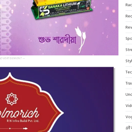
Rac
Rec
Rev
Spo
Str
ADVERTISEMENT —
Sty
Tec
Tra
Unc
Vi
Vo
এই 