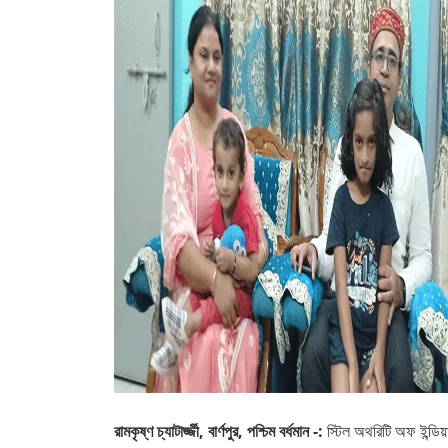
রামকৃষ্ণ চ্যাটার্জ্জী, বার্ণপুর, পশ্চিম বর্ধমান -:
স্টিল অথরিটি অফ ইন্ডি