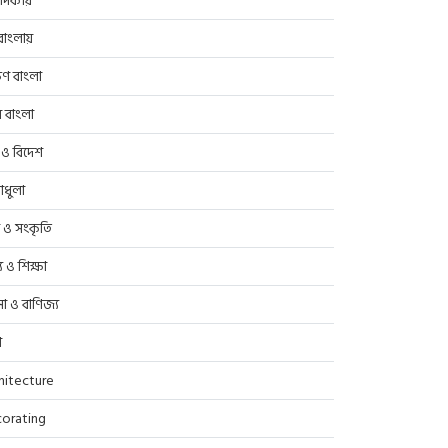
াদকীয়
াংলায়
িণ বাংলা
র বাংলা
 ও বিদেশ
াধুলা
প ও সংকৃতি
্থ্য ও শিক্ষা
সা ও বাণিজ্য
ণ
hitecture
orating