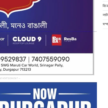
বিন
লাই
সম্
ADVERTISEMENT —