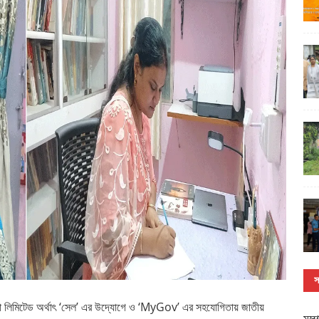
স
য়া লিমিটেড অর্থাৎ ‘সেল’ এর উদ্যোগে ও ‘MyGov’ এর সহযোগিতায় জাতীয়