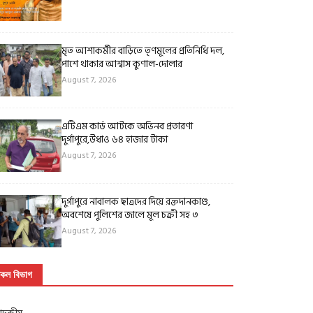
মৃত আশাকর্মীর বাড়িতে তৃণমূলের প্রতিনিধি দল,
পাশে থাকার আশ্বাস কুণাল-দোলার
August 7, 2026
এটিএম কার্ড আটকে অভিনব প্রতারণা
দুর্গাপুরে,উধাও ৬৪ হাজার টাকা
August 7, 2026
দুর্গাপুরে নাবালক ছাত্রদের দিয়ে রক্তদানকাণ্ড,
অবশেষে পুলিশের জালে মূল চক্রী সহ ৩
August 7, 2026
কল বিভাগ