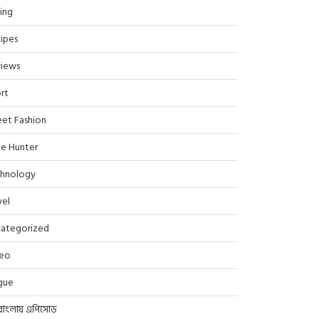
ing
ipes
iews
rt
eet Fashion
le Hunter
hnology
vel
ategorized
deo
gue
বাংলায় এপিসোড