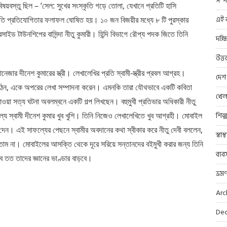
সম্প
ষয়বস্তু ছিল – ‘সেল: সুখের সংস্কৃতি গড়ে তোলা, যেখানে প্রতিটি হাসি
এই ব
প্রতি প্রতিযোগিতার ফলাফল ঘোষিত হয়। ১০ জন বিজয়ীর মধ্যে ৮ টি পুরস্কার
ইড টাউনশিপের বাসিন্দা নীতু কুমারী। হিন্দি বিভাগে রৌপ্য পদক জিতে তিনি
দক্ষ
উত্ত
ানেজার দীনেশ কুমারের স্ত্রী। লেখালেখির প্রতি স্বামী-স্ত্রীর প্রবল আগ্রহ।
দেশ
ে ওঠেন, একে অপরের লেখা সম্পাদনা করেন। এমনকি তারা যৌথভাবে একটি কবিতা
খেল
ওয়া সত্য ঘটনা অবলম্বনে একটি গল্প লিখছেন। বহুমুখী প্রতিভার অধিকারী নীতু
সাফল্যে স্বামী দীনেশ কুমার খুব খুশি। তিনি নিজেও লেখালেখিতে খুব আগ্রহী। মোবাইল
শিল্
্শ দেন। এই সাফল্যের পেছনে স্বামীর অবদানের কথা স্বীকার করে নীতু দেবী বললেন,
স্বাস
াম না। মোবাইলের আসক্তি থেকে দূরে সরিয়ে সন্তানদের বইমুখী করার জন্য তিনি
ব্যব
 তত তাদের জ্ঞানের ভাণ্ডার বাড়বে।
ভ্রম
Arc
Dec