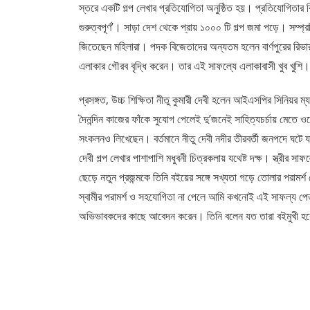
স্তরে একটি গল্প লেখার প্রতিযোগিতা অনুষ্ঠিত হয়। প্রতিযোগিতার বি
গুরুত্বপূর্ণ’। সাড়া দেশ থেকে প্রায় ১০০০ টি গল্প জমা পড়ে। সম্
জিতেছেন মহিলারা। পদক বিজেতাদের অন্যতম হলেন বার্ণপুরের রিভারসা
এলাকার গৌরব বৃদ্ধি করেন। তার এই সাফল্যে এলাকাবাসী খুব খুশি।
প্রসঙ্গত, উচ্চ শিক্ষিতা নীতু কুমারী দেবী হলেন আইএসপির সিনিয়র ম্য
দৈনন্দিন কাজের ফাঁকে সুযোগ পেলেই দু’জনেই সাহিত্যচর্চায় মেত
সংকলনও লিখেছেন। বর্তমানে নীতু দেবী নদীর তীরবর্তী জনপদে ঘটে যা
দেবী গল্প লেখার পাশাপাশি মধুবনী চিত্রকলায় যথেষ্ট দক্ষ। স্ত্রীর 
ছেড়ে নতুন প্রজন্মকে তিনি বইয়ের সঙ্গে সখ্যতা গড়ে তোলার পরামর
স্বামীর পরামর্শ ও সহযোগিতা না পেলে আমি কখনোই এই সাফল্য পেত
অভিভাবকদের কাছে আবেদন করেন। তিনি বলেন যত তারা বইমুখী হবে