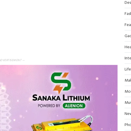
Des
Fas
Fea
Ga
Hea
Inte
ADVERTISEMENT —
Lif
Mak
Mob
Mus
Ne
Pho