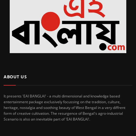
ABOUT US
It presents 'EAI BANGLAI' - a multi dimensional and knowledge based
entertainment package exclusively focussing on the tradition, culture,
heritage, nostalgia and soothing beauty of West Bengal in a very diffrent
form of creative cultivation. The resurgence of Bengal's agro-industrial
Scenario is also an inevitable part of 'EAI BANGLAI'.