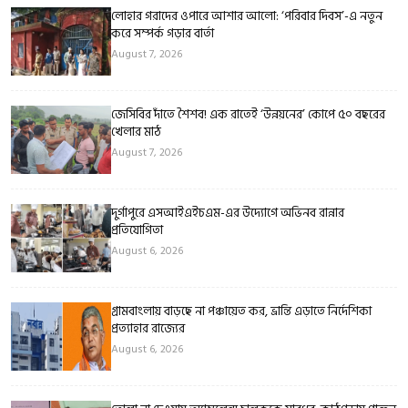
লোহার গরাদের ওপারে আশার আলো: ‘পরিবার দিবস’-এ নতুন
করে সম্পর্ক গড়ার বার্তা
August 7, 2026
জেসিবির দাঁতে শৈশব! এক রাতেই ‘উন্নয়নের’ কোপে ৫০ বছরের
খেলার মাঠ
August 7, 2026
দুর্গাপুরে এসআইএইচএম-এর উদ্যোগে অভিনব রান্নার
প্রতিযোগিতা
August 6, 2026
গ্রামবাংলায় বাড়ছে না পঞ্চায়েত কর, ভ্রান্তি এড়াতে নির্দেশিকা
প্রত্যাহার রাজ্যের
August 6, 2026