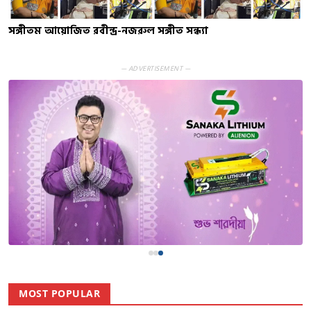
সঙ্গীতম আয়োজিত রবীন্দ্র-নজরুল সঙ্গীত সন্ধ্যা
— ADVERTISEMENT —
MOST POPULAR