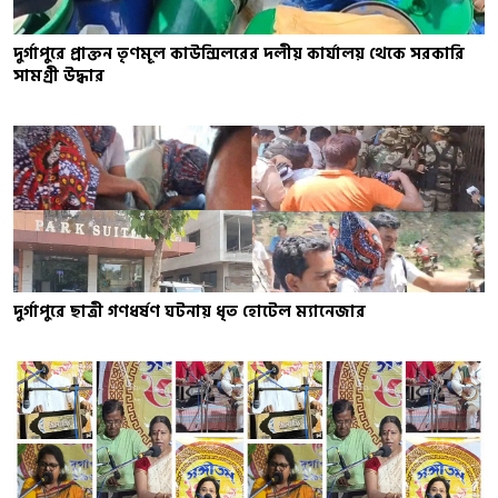
দুর্গাপুরে প্রাক্তন তৃণমূল কাউন্সিলরের দলীয় কার্যালয় থেকে সরকারি
সামগ্রী উদ্ধার
দুর্গাপুরে ছাত্রী গণধর্ষণ ঘটনায় ধৃত হোটেল ম্যানেজার