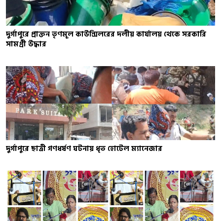
দুর্গাপুরে প্রাক্তন তৃণমূল কাউন্সিলরের দলীয় কার্যালয় থেকে সরকারি
সামগ্রী উদ্ধার
দুর্গাপুরে ছাত্রী গণধর্ষণ ঘটনায় ধৃত হোটেল ম্যানেজার