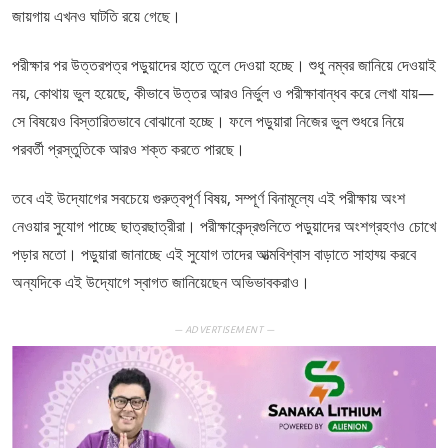
জায়গায় এখনও ঘাটতি রয়ে গেছে।
পরীক্ষার পর উত্তরপত্র পড়ুয়াদের হাতে তুলে দেওয়া হচ্ছে। শুধু নম্বর জানিয়ে দেওয়াই
নয়, কোথায় ভুল হয়েছে, কীভাবে উত্তর আরও নির্ভুল ও পরীক্ষাবান্ধব করে লেখা যায়—
সে বিষয়েও বিস্তারিতভাবে বোঝানো হচ্ছে। ফলে পড়ুয়ারা নিজের ভুল শুধরে নিয়ে
পরবর্তী প্রস্তুতিকে আরও শক্ত করতে পারছে।
তবে এই উদ্যোগের সবচেয়ে গুরুত্বপূর্ণ বিষয়, সম্পূর্ণ বিনামূল্যে এই পরীক্ষায় অংশ
নেওয়ার সুযোগ পাচ্ছে ছাত্রছাত্রীরা। পরীক্ষাকেন্দ্রগুলিতে পড়ুয়াদের অংশগ্রহণও চোখে
পড়ার মতো। পড়ুয়ারা জানাচ্ছে এই সুযোগ তাদের আত্মবিশ্বাস বাড়াতে সাহায্য় করবে
অন্যদিকে এই উদ্যোগে স্বাগত জানিয়েছেন অভিভাবকরাও।
— ADVERTISEMENT —