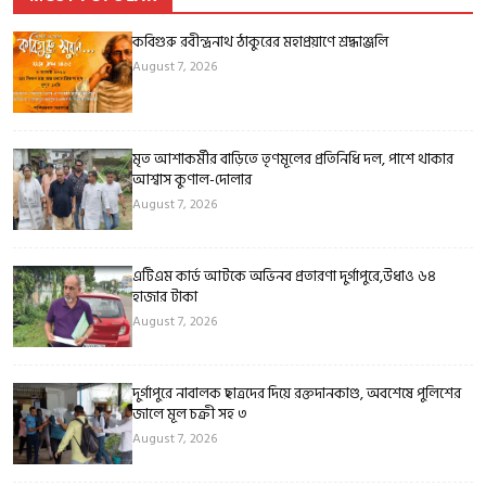
কবিগুরু রবীন্দ্রনাথ ঠাকুরের মহাপ্রয়াণে শ্রদ্ধাঞ্জলি
August 7, 2026
মৃত আশাকর্মীর বাড়িতে তৃণমূলের প্রতিনিধি দল, পাশে থাকার
আশ্বাস কুণাল-দোলার
August 7, 2026
এটিএম কার্ড আটকে অভিনব প্রতারণা দুর্গাপুরে,উধাও ৬৪
হাজার টাকা
August 7, 2026
দুর্গাপুরে নাবালক ছাত্রদের দিয়ে রক্তদানকাণ্ড, অবশেষে পুলিশের
জালে মূল চক্রী সহ ৩
August 7, 2026