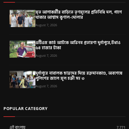
মৃত আশাকর্মীর বাড়িতে তৃণমূলের প্রতিনিধি দল, পাশে
থাকার আশ্বাস কুণাল-দোলার
August 7, 2026
এটিএম কার্ড আটকে অভিনব প্রতারণা দুর্গাপুরে,উধাও
৬৪ হাজার টাকা
August 7, 2026
দুর্গাপুরে নাবালক ছাত্রদের দিয়ে রক্তদানকাণ্ড, অবশেষে
পুলিশের জালে মূল চক্রী সহ ৩
August 7, 2026
POPULAR CATEGORY
এই বাংলায়
7,771