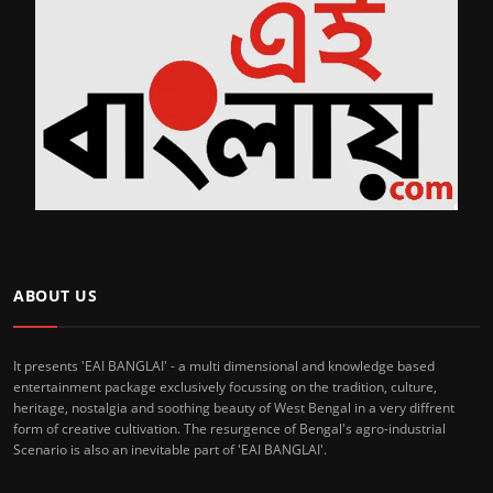
ABOUT US
It presents 'EAI BANGLAI' - a multi dimensional and knowledge based
entertainment package exclusively focussing on the tradition, culture,
heritage, nostalgia and soothing beauty of West Bengal in a very diffrent
form of creative cultivation. The resurgence of Bengal's agro-industrial
Scenario is also an inevitable part of 'EAI BANGLAI'.