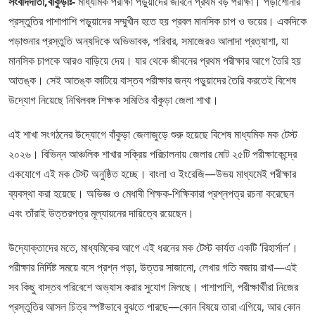
সংবাদদাতা,বাঁকুড়াঃ-
মাধ্যমিক পরীক্ষা পড়ুয়াদের জীবনে প্রথম বড় পরীক্ষা। পড়াশোনার
প্রস্তুতির পাশাপাশি পড়ুয়াদের সম্মুখীন হতে হয় প্রবল মানসিক চাপ ও ভয়ের। একদিকে
পড়াশুনার প্রস্তুতি অন্যদিকে অভিভাবক, পরিবার, সমাজেরও আলাদা প্রত্যাশা, যা
মানসিক চাপকে আরও বাড়িয়ে দেয়। যার থেকে জীবনের প্রথম পরীক্ষার আগে তৈরি হয়
আতঙ্ক। সেই আতঙ্ক কাটিয়ে বাস্তব পরীক্ষার জন্য পড়ুয়াদের তৈরি করতেই বিশেষ
উদ্যোগ নিয়েছে নিখিলবঙ্গ শিক্ষক সমিতির বাঁকুড়া জেলা শাখা।
এই শাখা সংগঠনের উদ্যোগে বাঁকুড়া জেলাজুড়ে শুরু হয়েছে বিশেষ মাধ্যমিক মক টেস্ট
২০২৬। বিভিন্ন আঞ্চলিক শাখার সক্রিয় পরিচালনায় জেলার মোট ২৫টি পরীক্ষাকেন্দ্রে
একযোগে এই মক টেস্ট অনুষ্ঠিত হচ্ছে। বাংলা ও ইংরেজি—উভয় মাধ্যমেই পরীক্ষার
ব্যবস্থা করা হয়েছে। অভিজ্ঞ ও মেধাবী শিক্ষক-শিক্ষিকারা প্রশ্নপত্র রচনা করেছেন
এবং তাঁরাই উত্তরপত্র মূল্যায়নের দায়িত্বে রয়েছেন।
উদ্যোক্তাদের মতে, মাধ্যমিকের আগে এই ধরনের মক টেস্ট কার্যত একটি ‘রিহার্সাল’।
পরীক্ষার নির্দিষ্ট সময়ে বসে প্রশ্ন পড়া, উত্তর সাজানো, লেখার গতি বজায় রাখা—এই
সব কিছু বাস্তব পরিবেশে অভ্যাস করার সুযোগ মিলছে। পাশাপাশি, পরীক্ষার্থীরা নিজের
প্রস্তুতির আসল চিত্র স্পষ্টভাবে বুঝতে পারছে—কোন বিষয়ে তারা এগিয়ে, আর কোন