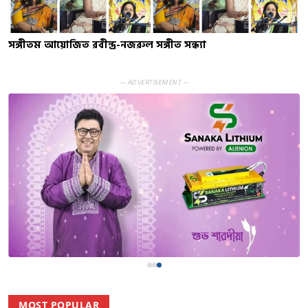
সঙ্গীতম আয়োজিত রবীন্দ্র-নজরুল সঙ্গীত সন্ধ্যা
— ADVERTISEMENT —
MOST POPULAR