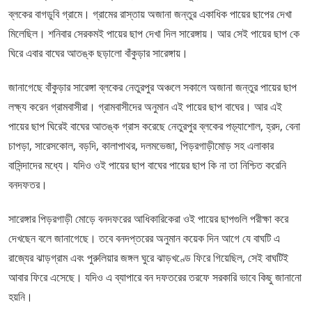
ব্লকের বাগডুবি গ্রামে। গ্রামের রাস্তায় অজানা জন্তুর একাধিক পায়ের ছাপের দেখা
মিলেছিল। শনিবার সেরকমই পায়ের ছাপ দেখা দিল সারেঙ্গায়। আর সেই পায়ের ছাপ কে
ঘিরে এবার বাঘের আতঙ্ক ছড়ালো বাঁকুড়ার সারেঙ্গায়।
জানাগেছে বাঁকুড়ার সারেঙ্গা ব্লকের নেতুরপুর অঞ্চলে সকালে অজানা জন্তুর পায়ের ছাপ
লক্ষ্য করেন গ্রামবাসীরা। গ্রামবাসীদের অনুমান এই পায়ের ছাপ বাঘের। আর এই
পায়ের ছাপ ঘিরেই বাঘের আতঙ্ক গ্রাস করেছে নেতুরপুর ব্লকের পড়্যাশোল, হ্রদ, বেনা
চাপড়া, সারেসকোল, বড়দি, কালাপাথর, দলমভেজা, পিড়রগাড়ীমোড় সহ এলাকার
বাসিন্দাদের মধ্যে। যদিও ওই পায়ের ছাপ বাঘের পায়ের ছাপ কি না তা নিশ্চিত করেনি
বনদফতর।
সারেঙ্গার পিড়রগাড়ী মোড়ে বনদফরের আধিকারিকেরা ওই পায়ের ছাপগুলি পরীক্ষা করে
দেখছেন বলে জানাগেছে। তবে বনদপ্তরের অনুমান কয়েক দিন আগে যে বাঘটি এ
রাজ্যের ঝাড়গ্রাম এবং পুরুলিয়ার জঙ্গল ঘুরে ঝাড়খণ্ডে ফিরে গিয়েছিল, সেই বাঘটিই
আবার ফিরে এসেছে। যদিও এ ব্যাপারে বন দফতরের তরফে সরকারি ভাবে কিছু জানানো
হয়নি।