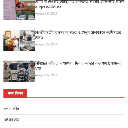
তোলা না দেওয়ায় অ্যাম্বুলেন্স চালককে মারধর, কাঠগড়ায় প্রাক্তন
তৃণমূল কাউন্সিলর
August 6, 2026
কেন্দ্রীয় মন্ত্রীর বঙ্গসফর: সড়ক ও সেতুর মেলবন্ধনে নবদিগন্তের
ইঙ্গিত
August 6, 2026
নিষিদ্ধের আঁধারে পাশাখেলা: দিশার অন্দরে অবশেষে প্রশাসনের
থাবা
August 6, 2026
সকল বিভাগ
সম্পাদকীয়
এই বাংলায়