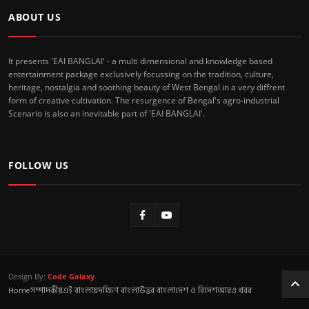
ABOUT US
It presents 'EAI BANGLAI' - a multi dimensional and knowledge based
entertainment package exclusively focussing on the tradition, culture,
heritage, nostalgia and soothing beauty of West Bengal in a very diffrent
form of creative cultivation. The resurgence of Bengal's agro-industrial
Scenario is also an inevitable part of 'EAI BANGLAI'.
FOLLOW US
Design By:
Code Galaxy
Home
সম্পাদকীয়
এই বাংলায়
দক্ষিণ বাংলা
উত্তর বাংলা
দেশ ও বিদেশ
আরও খবর