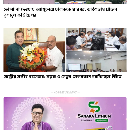
তোলা না দেওয়ায় অ্যাম্বুলেন্স চালককে মারধর, কাঠগড়ায় প্রাক্তন
তৃণমূল কাউন্সিলর
কেন্দ্রীয় মন্ত্রীর বঙ্গসফর: সড়ক ও সেতুর মেলবন্ধনে নবদিগন্তের ইঙ্গিত
— ADVERTISEMENT —