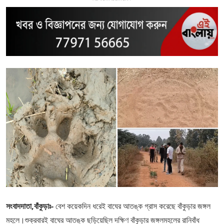
সংবাদদাতা,বাঁকুড়াঃ-
বেশ কয়েকদিন ধরেই বাঘের আতঙ্ক গ্রাস করেছে বাঁকুড়ার জঙ্গল
মহলে।শুক্রবারই বাঘের আতঙ্ক ছড়িয়েছিল দক্ষিণ বাঁকুড়ার জঙ্গলমহলের রানিবাঁধ