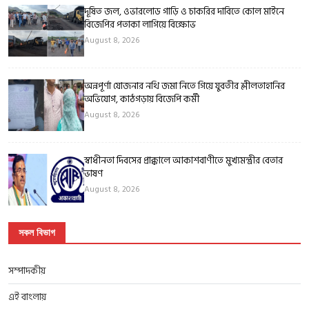
দূষিত জল, ওভারলোড গাড়ি ও চাকরির দাবিতে কোল মাইনে
বিজেপির পতাকা লাগিয়ে বিক্ষোভ
August 8, 2026
অন্নপূর্ণা যোজনার নথি জমা নিতে গিয়ে যুবতীর শ্লীলতাহানির
অভিযোগ, কাঠগড়ায় বিজেপি কর্মী
August 8, 2026
স্বাধীনতা দিবসের প্রাক্কালে আকাশবাণীতে মুখ্যমন্ত্রীর বেতার
ভাষণ
August 8, 2026
সকল বিভাগ
সম্পাদকীয়
এই বাংলায়