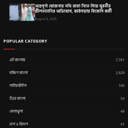
অন্নপূর্ণা যোজনার নথি জমা নিতে গিয়ে যুবতীর
শ্লীলতাহানির অভিযোগ, কাঠগড়ায় বিজেপি কর্মী
August 8, 2026
POPULAR CATEGORY
এই বাংলায়
7,781
দক্ষিণ বাংলা
2,629
লাইফস্টাইল
100
উত্তর বাংলা
54
খেলাধুলা
49
দেশ ও বিদেশ
41