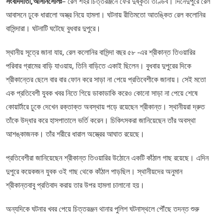
সংবাদদাতা,আসানসোলঃ
– রেল শহর চিত্তরঞ্জনে ফের দুষ্কৃতী তাণ্ডব। দিনেদুপুরে রেল
আবাসনে ঢুকে ধারালো অস্ত্র নিয়ে হামলা। ঘটনায় রীতিমতো আতঙ্কিত রেল কলোনির
বাসিন্দারা। ঘটনাটি ঘটেছে বুধবার দুপুরে।
স্থানীয় সূত্রে জানা যায়, রেল কলোনির বাসিন্দা বছর ৫৮ -এর শ্রীকান্ত তিওয়ারির
পরিবার গ্রামের বাড়ি যাওয়ায়, তিনি বাড়িতে একাই ছিলেন। বুধবার দুপুরের দিকে
শ্রীকান্তের ছেলে বার বার ফোন করে সাড়া না পেয়ে প্রতিবেশীকে জানায়। সেই মতো
এক প্রতিবেশী যুবক খবর নিতে গিয়ে ডাকাডাকি করেও কোনো সাড়া না পেয়ে শেষে
কোয়ার্টারে ঢুকে দেখেন রক্তাক্ত অবস্থায় পড়ে রয়েছেন শ্রীকান্ত। স্থানীয়রা দ্রুত
তাঁকে উদ্ধার করে হাসপাতালে ভর্তি করেন। চিকিৎসকরা জানিয়েছেন তাঁর অবস্থা
আশঙ্কাজনক। তাঁর শরীরে ধারাল অস্ত্রের আঘাত রয়েছে।
প্রতিবেশীরা জানিয়েছেন শ্রীকান্ত তিওয়ারির উঠোনে একটি কাঁঠাল গাছ রয়েছে। এদিন
দুপুরে কয়েকজন যুবক ওই গাছ থেকে কাঁঠাল পাড়ছিল। স্থানীয়দের অনুমান
শ্রীকান্তবাবু প্রতিবাদ করায় তার উপর হামলা চালানো হয়।
অন্যদিকে ঘটনার খবর পেয়ে চিত্তরঞ্জন থানার পুলিশ ঘটনাস্থলে পৌঁছে তদন্ত শুরু