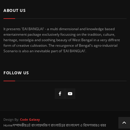
ABOUT US
It presents 'EAI BANGLAI' - a multi dimensional and knowledge based
entertainment package exclusively focussing on the tradition, culture,
heritage, nostalgia and soothing beauty of West Bengal in a very diffrent
form of creative cultivation. The resurgence of Bengal's agro-industrial
Scenario is also an inevitable part of 'EAI BANGLAI'.
FOLLOW US
Design By:
Code Galaxy
Home
সম্পাদকীয়
এই বাংলায়
দক্ষিণ বাংলা
উত্তর বাংলা
দেশ ও বিদেশ
আরও খবর