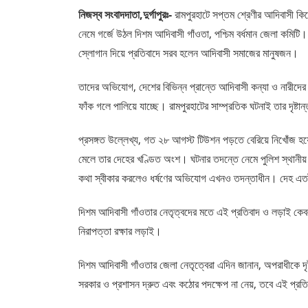
নিজস্ব সংবাদদাতা,দুর্গাপুরঃ-
রামপুরহাটে সপ্তম শ্রেণীর আদিবাসী কিশো
নেমে গর্জে উঠল দিশম আদিবাসী গাঁওতা, পশ্চিম বর্ধমান জেলা কমিটি।
স্লোগান দিয়ে প্রতিবাদে সরব হলেন আদিবাসী সমাজের মানুষজন।
তাদের অভিযোগ, দেশের বিভিন্ন প্রান্তে আদিবাসী কন্যা ও নারীদে
ফাঁক গলে পালিয়ে যাচ্ছে। রামপুরহাটের সাম্প্রতিক ঘটনাই তার দৃষ্টা
প্রসঙ্গত উল্লেখ্য, গত ২৮ আগস্ট টিউশন পড়তে বেরিয়ে নিখোঁজ হ
মেলে তার দেহের খণ্ডিত অংশ। ঘটনার তদন্তে নেমে পুলিশ স্থানীয় 
কথা স্বীকার করলেও ধর্ষণের অভিযোগ এখনও তদন্তাধীন। দেহ এতট
দিশম আদিবাসী গাঁওতার নেতৃত্বদের মতে এই প্রতিবাদ ও লড়াই কেবল
নিরাপত্তা রক্ষার লড়াই।
দিশম আদিবাসী গাঁওতার জেলা নেতৃত্বেরা এদিন জানান, অপরাধীকে দৃষ্ট
সরকার ও প্রশাসন দ্রুত এবং কঠোর পদক্ষেপ না নেয়, তবে এই প্রতিব