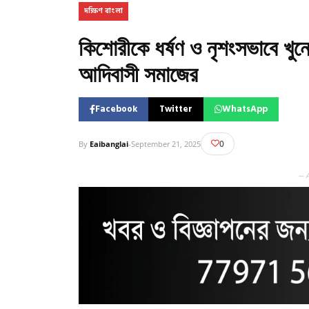
দক্ষিণ বাংলা
কিশোরীকে ধর্ষণ ও নৃশংসভাবে খুনের
আদিবাসী সমাজের
Facebook
Twitter
WhatsApp
0
By
Eaibanglai
-
September 21, 2025
— 