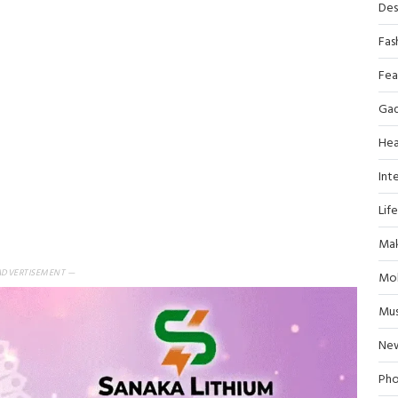
Des
Fas
Fea
Ga
Hea
Inte
Lif
Mak
ADVERTISEMENT —
Mob
Mus
Ne
Pho