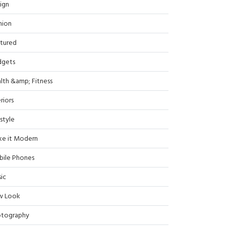
ign
hion
tured
dgets
lth &amp; Fitness
riors
estyle
e it Modern
ile Phones
ic
w Look
tography