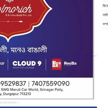
বিন
লাই
সম্
ADVERTISEMENT —