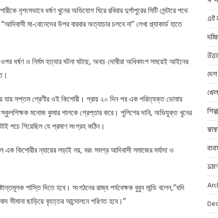
সম্প
রীকে নৃশংসভাবে ধর্ষণ খুনের অভিযোগ ঘিরে রবিবার দুর্গাপুরের সিটি সেন্টারে পথে
এই ব
 “আদিবাসী মা-বোনেদের উপর বারবার অত্যাচার চলবে না” লেখা প্ল্যাকার্ড হাতে
দক্ষ
উত্ত
র ওপর ধর্ষণ ও নির্মম হত্যার ঘটনা ঘটছে, অথচ দোষীরা অধিকাংশ সময়েই আইনের
দেশ
ন্ত।
খেল
য়ে যায় সপ্তম শ্রেণীর ওই কিশোরী। প্রায় ২০ দিন পর এক পরিত্যক্ত ডোবায়
শিল্
স্কুলশিক্ষক মনোজ কুমার পালকে গ্রেপ্তার করে। পুলিশের দাবি, অভিযুক্ত খুনের
াই পচে গিয়েছিল যে প্রমাণ সংগ্রহ কঠিন।
স্বাস
ব্যব
 এক কিশোরীর ন্যায়ের লড়াই নয়, বরং সমগ্র আদিবাসী সমাজের মর্যাদা ও
ভ্রম
Arc
ান্তমূলক শাস্তি দিতে হবে। সংগঠনের রাজ্য পর্যবেক্ষক বুবুন মান্ডি বলেন,”যদি
াদ সীমানা ছাড়িয়ে বৃহত্তর আন্দোলনে পরিণত হবে।”
Dec