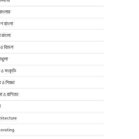
াদকীয়
াংলায়
িণ বাংলা
র বাংলা
 ও বিদেশ
াধুলা
প ও সংকৃতি
্থ্য ও শিক্ষা
সা ও বাণিজ্য
ণ
hitecture
orating