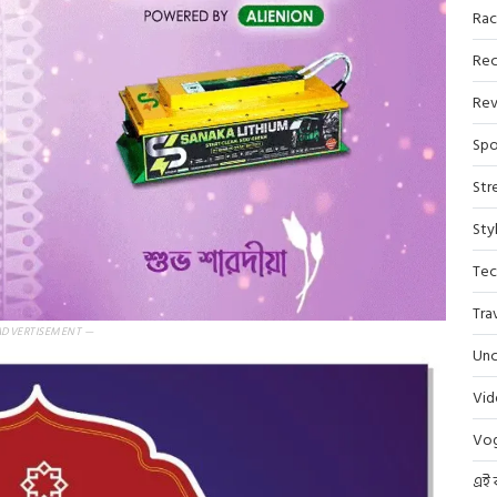
Rac
Rec
Rev
Spo
Str
Sty
Tec
Tra
ADVERTISEMENT —
Unc
Vi
Vo
এই 