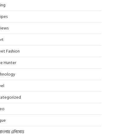
ing
ipes
iews
rt
eet Fashion
le Hunter
hnology
vel
ategorized
deo
gue
বাংলায় এপিসোড