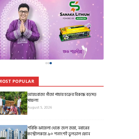
MOST POPULAR
আন্তঃরাজ্য গাঁজা পাচার চক্রের বিরুদ্ধে বড়সড়
সাফল্য
August 5, 2026
শরিকি ঝামেলা থেকে জল জমা, নবান্নের
কন্ট্রোলরুমে ৯০ শতাংশই ভুলভাল ফোন