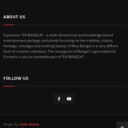
ABOUT US
It presents 'EAI BANGLAI' - a multi dimensional and knowledge based
entertainment package exclusively focussing on the tradition, culture,
heritage, nostalgia and soothing beauty of West Bengal in a very diffrent
form of creative cultivation. The resurgence of Bengal's agro-industrial
Scenario is also an inevitable part of 'EAI BANGLAI'.
FOLLOW US
Design By:
Code Galaxy