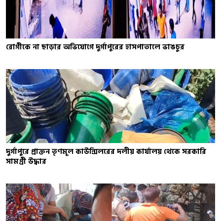
রোগীকে না ছাড়ার অভিযোগে দুর্গাপুরের হাসপাতালে ভাঙচুর
দুর্গাপুরে প্রাক্তন তৃণমূল কাউন্সিলরের দলীয় কার্যালয় থেকে সরকারি
সামগ্রী উদ্ধার