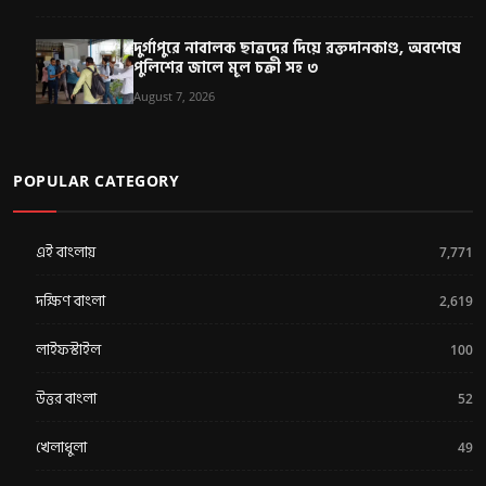
দুর্গাপুরে নাবালক ছাত্রদের দিয়ে রক্তদানকাণ্ড, অবশেষে
পুলিশের জালে মূল চক্রী সহ ৩
August 7, 2026
POPULAR CATEGORY
এই বাংলায়
7,771
দক্ষিণ বাংলা
2,619
লাইফস্টাইল
100
উত্তর বাংলা
52
খেলাধুলা
49