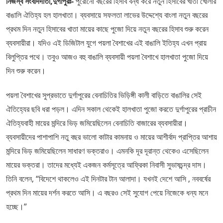
নিজস্ব সংবাদদাতা,দুর্গাপুরঃ-
পুরোনো বছরের হিসাব বন্ধ করে নতুন হিসাবের খাতা খোলার
বাঙালি ঐতিহ্য হল হালখাতা। ব্যবসায়ে সফলতা লাভের উদ্দেশ্যে বাংলা নতুন বছরের
প্রথম দিন নতুন হিসাবের খাতা মায়ের কাছে পুজো দিয়ে নতুন বছরের হিসাব শুরু করেন
ব্যবসায়ীরা। যদিও এই ডিজিটাল যুগে পয়লা বৈশাখের এই বাঙালি ইতিহ্য এখন প্রায়
বিলুপ্তির পথে। তবুও আজও বহু বাঙালি ব্যবসায়ী পয়লা বৈশাখে হালখাতা পুজো দিয়ে
দিন শুরু করেন।
পয়লা বৈশাখের সুপ্রভাতে দুর্গাপুরের বেনাচিতির ভিড়িঙ্গী কালী বাড়িতে বাঙালির সেই
ঐতিহ্যের ছবি ধরা পড়ল। এদিন সকাল থেকেই হালখাতা পুজো করতে দুর্গাপুরের প্রাচীন
ঐতিহ্যবাহী মায়ের মন্দিরে ভিড় জমিয়েছিলেন বেনাচিতি বাজারের ব্যবসায়ীরা।
ব্যবসায়ীদের পাশাপাশি নতু বছর ভালো কাটার কামনায় ও মায়ের আশীর্বাদ প্রাপ্তির আশায়
মন্দিরে ভিড় জমিয়েছিলেন সাধারণ ভক্তরাও। এমনকি দূর দূরান্ত থেকেও এসেছিলেন
মায়ের ভক্তরা। তাদের মধ্যেই একজন কর্মসূত্রে আফ্রিকা নিবাসী সুভাষচন্দ্র দাস।
তিনি বলেন, “বিদেশে থাকলেও এই দিনটার টান আলাদা। যখনই দেশে আসি , নববর্ষের
প্রথম দিন মায়ের দর্শন করতে আসি। এ বছরও সেই সুযোগ পেয়ে নিজেকে ধন্য মনে
হচ্ছে।”