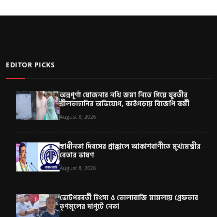
EDITOR PICKS
অন্নপূর্ণা যোজনার নথি জমা নিতে গিয়ে যুবতীর
শ্লীলতাহানির অভিযোগ, কাঠগড়ায় বিজেপি কর্মী
August 8, 2026
স্বাধীনতা দিবসের প্রাক্কালে আকাশবাণীতে মুখ্যমন্ত্রীর
বেতার ভাষণ
August 8, 2026
ভোটপরবর্তী হিংসা ও তোলাবাজি মামলায় গ্রেফতার
তৃণমূলের দাপুটে নেতা