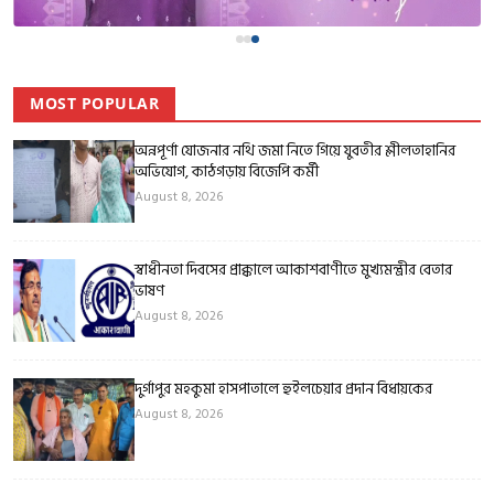
MOST POPULAR
অন্নপূর্ণা যোজনার নথি জমা নিতে গিয়ে যুবতীর শ্লীলতাহানির
অভিযোগ, কাঠগড়ায় বিজেপি কর্মী
August 8, 2026
স্বাধীনতা দিবসের প্রাক্কালে আকাশবাণীতে মুখ্যমন্ত্রীর বেতার
ভাষণ
August 8, 2026
দুর্গাপুর মহকুমা হাসপাতালে হুইলচেয়ার প্রদান বিধায়কের
August 8, 2026