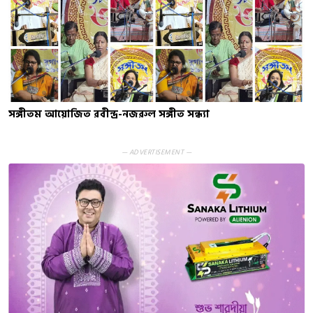
সঙ্গীতম আয়োজিত রবীন্দ্র-নজরুল সঙ্গীত সন্ধ্যা
— ADVERTISEMENT —