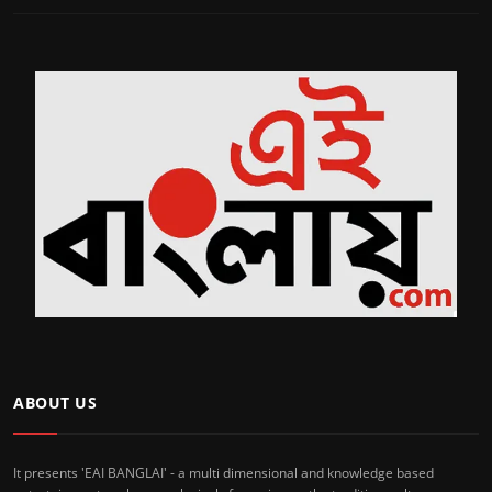
ABOUT US
It presents 'EAI BANGLAI' - a multi dimensional and knowledge based