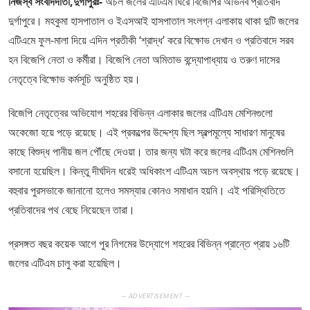
নিজস্ব সংবাদদাতা,দুর্গাপুরঃ-
অচল জলের এটিএম ঘিরে বিজেপির অভিনব প্রতিবাদ
দুর্গাপুরে। মহকুমা হাসপাতাল ও ইএসআই হাসপাতাল সংলগ্ন এলাকায় থাকা দুটি জলের
এটিএমে ফুল-মালা দিয়ে এদিন প্রতীকী ‘শ্রাদ্ধ’ করে বিক্ষোভ দেখান ও প্রতিবাদে সরব
হন বিজেপি নেতা ও কর্মীরা। বিজেপি নেতা অমিতাভ বন্দ্যোপাধ্যায় ও তরুণ দাসের
নেতৃত্বে বিক্ষোভ কর্মসূচি অনুষ্ঠিত হয়।
বিজেপি নেতৃত্বের অভিযোগ শহরের বিভিন্ন এলাকার জলের এটিএম মেশিনগুলো
অকেজো হয়ে পড়ে রয়েছে। এই প্রকল্পের উদ্দেশ্য ছিল স্বল্পমূল্যে সাধারণ মানুষের
কাছে বিশুদ্ধ পানীয় জল পৌঁছে দেওয়া। তার জন্য ঘটা করে জলের এটিএম মেশিনগুলি
বসানো হয়েছিল। কিন্তু দীর্ঘদিন ধরেই অধিকাংশ এটিএম অচল অবস্থায় পড়ে রয়েছে।
বহুবার পুরসভাকে জানানো হলেও সমস্যার কোনও সমাধান হয়নি। এই পরিস্থিতিতে
প্রতিবাদের পথ বেছে নিয়েছেন তারা।
প্রসঙ্গত বছর কয়েক আগে পুর নিগমের উদ্যোগে শহরের বিভিন্ন প্রান্তে প্রায় ১৬টি
জলের এটিএম চালু করা হয়েছিল।
— ADVERTISEMENT —