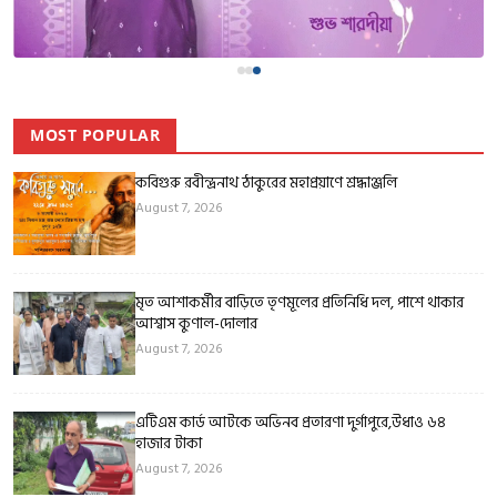
MOST POPULAR
কবিগুরু রবীন্দ্রনাথ ঠাকুরের মহাপ্রয়াণে শ্রদ্ধাঞ্জলি
August 7, 2026
মৃত আশাকর্মীর বাড়িতে তৃণমূলের প্রতিনিধি দল, পাশে থাকার
আশ্বাস কুণাল-দোলার
August 7, 2026
এটিএম কার্ড আটকে অভিনব প্রতারণা দুর্গাপুরে,উধাও ৬৪
হাজার টাকা
August 7, 2026