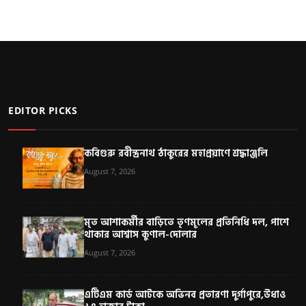
EDITOR PICKS
কবিগুরু রবীন্দ্রনাথ ঠাকুরের মহাপ্রয়াণে শ্রদ্ধাঞ্জলি
August 7, 2026
মৃত আশাকর্মীর বাড়িতে তৃণমূলের প্রতিনিধি দল, পাশে
থাকার আশ্বাস কুণাল-দোলার
August 7, 2026
এটিএম কার্ড আটকে অভিনব প্রতারণা দুর্গাপুরে,উধাও