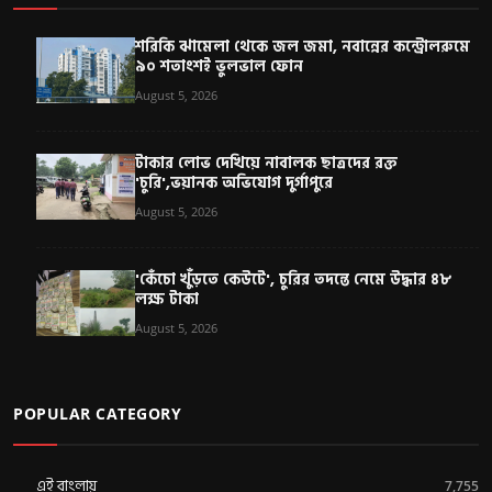
শরিকি ঝামেলা থেকে জল জমা, নবান্নের কন্ট্রোলরুমে
৯০ শতাংশই ভুলভাল ফোন
August 5, 2026
টাকার লোভ দেখিয়ে নাবালক ছাত্রদের রক্ত
'চুরি',ভয়ানক অভিযোগ দুর্গাপুরে
August 5, 2026
'কেঁচো খুঁড়তে কেউটে', চুরির তদন্তে নেমে উদ্ধার ৪৮
লক্ষ টাকা
August 5, 2026
POPULAR CATEGORY
এই বাংলায়
7,755