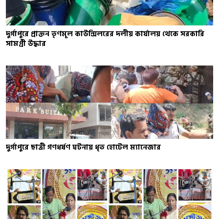
দুর্গাপুরে প্রাক্তন তৃণমূল কাউন্সিলরের দলীয় কার্যালয় থেকে সরকারি
সামগ্রী উদ্ধার
দুর্গাপুরে ছাত্রী গণধর্ষণ ঘটনায় ধৃত হোটেল ম্যানেজার