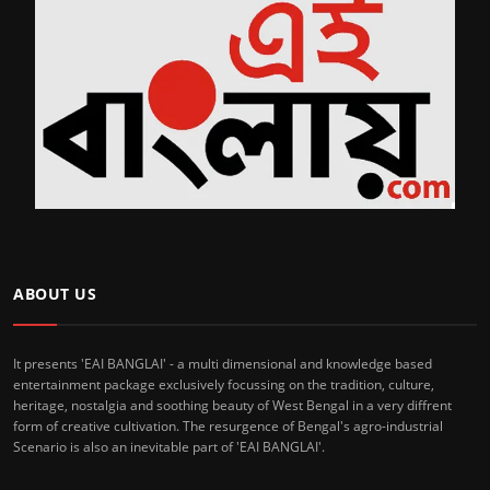
ABOUT US
It presents 'EAI BANGLAI' - a multi dimensional and knowledge based
entertainment package exclusively focussing on the tradition, culture,
heritage, nostalgia and soothing beauty of West Bengal in a very diffrent
form of creative cultivation. The resurgence of Bengal's agro-industrial
Scenario is also an inevitable part of 'EAI BANGLAI'.