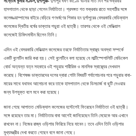
সন্তোষ কুমার মণ্ডল,দুর্গাপুরঃ-
দুর্গাপুর ধর্ষণ কাণ্ডে ঘটনার সাত দিন পর শুক্রবার
হাসপাতাল থেকে ছাড়া পেলেন নির্যাতিতা। প্রসঙ্গত গত শুক্রবার রাতে সহপাঠীর সঙ্গে
কলেজ ক্য়াম্পাসের বাইরে বেড়িয়ে গণধর্ষণের শিকার হন দুর্গাপুরের বেসরকারি মেডিক্যাল
কলেজের দ্বিতীয় বর্ষের ডাক্তার পড়ুয়া ওই ছাত্রী। তারপর থেকে ওই মেডিক্য়াল
কলেজেই চিকিৎসাধীন ছিলেন তিনি।
এদিন ওই বেসরকারি মেডিক্য়াল কলেজের তরফে নির্যাতিতার স্বাস্থ্য অবস্থা সম্পর্কে
একটি বুলেটিন জারি করা হয়। সেই বুলেটিনে বলা হয়েছে যে মাল্টিস্পেশালিটি মেডিকেল
বোর্ড অত্যন্ত যত্ন সহকারে ওই পড়ুয়ার শারীরিক ও মানসিক স্বাস্থ্যের দেখভাল
করেছে। বিশেষজ্ঞ ডাক্তারদের দলের দ্বারা গোটা বিষয়টি পর্যালোচনার পরে পড়ুয়ার বাবা-
মায়ের সাথে যথাযথ আলোচনা করে তাকে হাসপাতাল থেকে ডিসচার্জ বা ছুটি দেওয়ার
জন্য উপযুক্ত বলে মনে করা হয়েছে।
জানা গেছে আপাতত মেডিক্যাল কলেজের হস্টেলেই ফিরেছেন নির্যাতিতা ওই ছাত্রী।
সঙ্গে রয়েছেন তার মা। নির্যাতিতার বাবা আগেই জানিয়েছেন তিনি মেয়েকে আর এখানে
রাখবেন না। নিজের রাজ্য ওড়িশায় ফিরিয়ে নিয়ে যাবেন। তবে এদিন তিনি ওড়িশার
মুখ্যমন্ত্রীর দেখা করতে গেছেন বলে জানা গেছে।