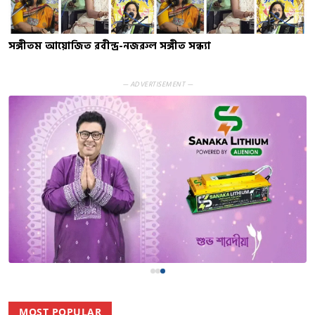
সঙ্গীতম আয়োজিত রবীন্দ্র-নজরুল সঙ্গীত সন্ধ্যা
— ADVERTISEMENT —
MOST POPULAR