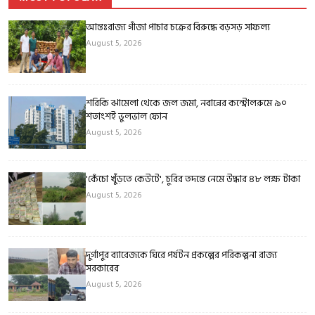
আন্তঃরাজ্য গাঁজা পাচার চক্রের বিরুদ্ধে বড়সড় সাফল্য
August 5, 2026
শরিকি ঝামেলা থেকে জল জমা, নবান্নের কন্ট্রোলরুমে ৯০
শতাংশই ভুলভাল ফোন
August 5, 2026
'কেঁচো খুঁড়তে কেউটে', চুরির তদন্তে নেমে উদ্ধার ৪৮ লক্ষ টাকা
August 5, 2026
দুর্গাপুর ব্যারেজকে ঘিরে পর্যটন প্রকল্পের পরিকল্পনা রাজ্য
সরকারের
August 5, 2026