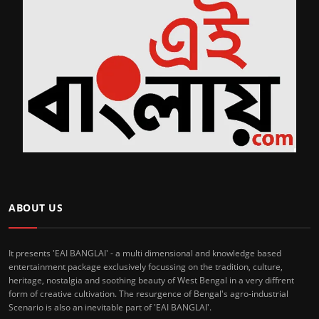
ABOUT US
It presents 'EAI BANGLAI' - a multi dimensional and knowledge based
entertainment package exclusively focussing on the tradition, culture,
heritage, nostalgia and soothing beauty of West Bengal in a very diffrent
form of creative cultivation. The resurgence of Bengal's agro-industrial
Scenario is also an inevitable part of 'EAI BANGLAI'.