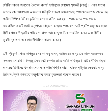
সৌখিন যাত্রা জগতের ‘বেতাজ বাদশা’ দুর্গাপুরের সোমেশ মুখার্জ্জী (লালু)। এবার যাত্রা
জগতে তার অসামান্য অবদানের স্বীকৃতি স্বরূপ আমলাজোড় পঞ্চায়েতের পক্ষ থেকে এই
প্রবীণ শিল্পীকে ‘জীবন কৃতী’ সম্মানে সম্মানিত করা হয়। পঞ্চায়েতের পক্ষ থেকে
আয়োজিত একটি ছোট্ট অনুষ্ঠানের মাধ্যমে রাজ্যের পঞ্চায়েত মন্ত্রী প্রদীপ মজুমদার স্বয়ং
শিল্পীর গলায় উত্তরীয় পরিয়ে ও হাতে স্মারক তুলে দিয়ে সম্মানিত করেন এবং শিল্পীর
ভূয়সী প্রশংসা করে তার দীর্ঘজীবন কামনা করেন।
এই স্বীকৃতি পেয়ে আপ্লুত সোমেশ বাবু বলেন, অভিনয়ের জন্য এর আগে অনেকবার
সম্মাননা পেয়েছি। কিন্তু এবার যেটা পেলাম তাতে আমি অভিভূত। এটি সৌখিন যাত্রা
জগতের শিল্পীদের উৎসাহ দেবে বলে আমি বিশ্বাস করি। তাকে স্বীকৃতি দেওয়ার জন্য
তিনি সংশ্লিষ্ট পঞ্চায়েত কর্তৃপক্ষের কাছে কৃতজ্ঞতা প্রকাশ করেন।
— ADVERTISEMENT —