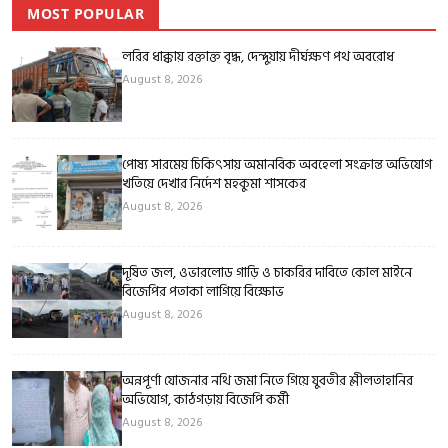
MOST POPULAR
লরির ধাক্কায় রক্তাক্ত বৃদ্ধ, দেন্দুয়ায় দীর্ঘক্ষণ পথ অবরোধ
August 8, 2026
পোষ্য সারমেয় চিকিৎসায় অমানবিক অবহেলা সংক্রান্ত অভিযোগ
খতিয়ে দেখার নির্দেশ মহকুমা শাসকের
August 8, 2026
দূষিত জল, ওভারলোড গাড়ি ও চাকরির দাবিতে কোল মাইনে
বিজেপির পতাকা লাগিয়ে বিক্ষোভ
August 8, 2026
অন্নপূর্ণা যোজনার নথি জমা নিতে গিয়ে যুবতীর শ্লীলতাহানির
অভিযোগ, কাঠগড়ায় বিজেপি কর্মী
August 8, 2026