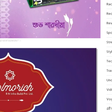
Rac
Rec
Rev
Spo
ADVERTISEMENT —
Str
Sty
Tec
Tra
Unc
Vi
Vo
এই 