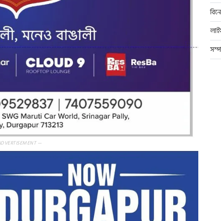
বিন
লাই
সম্
ADVERTISEMENT —