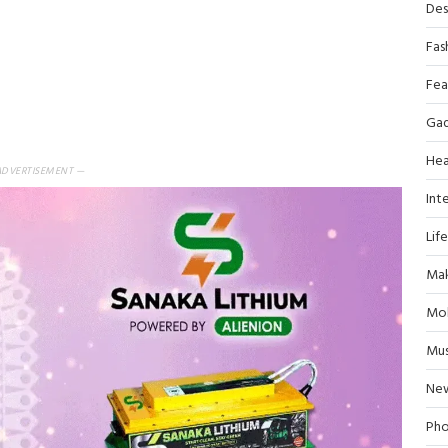
Des
Fas
Fea
Ga
Hea
ADVERTISEMENT —
Inte
Lif
Mak
Mob
Mus
Ne
Pho