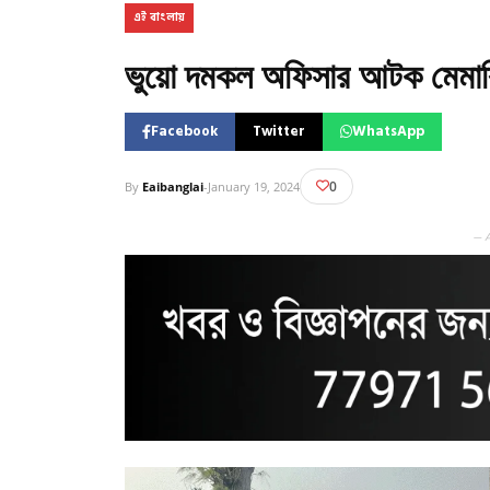
এই বাংলায়
ভুয়ো দমকল অফিসার আটক মেমার
Facebook
Twitter
WhatsApp
0
By
Eaibanglai
-
January 19, 2024
— 