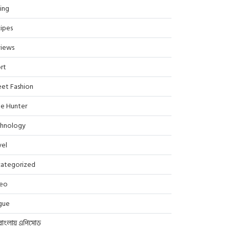
ing
ipes
iews
rt
eet Fashion
le Hunter
hnology
vel
ategorized
deo
gue
বাংলায় এপিসোড