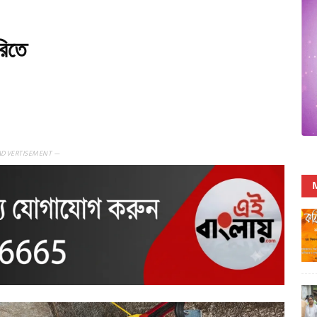
িতে
ADVERTISEMENT —