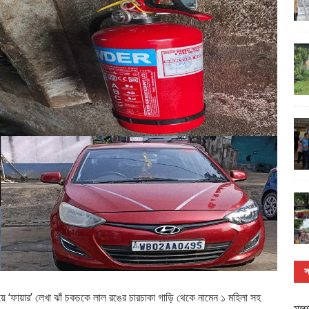
স
ে ‘ফায়ার’ লেখা ঝাঁ চকচকে লাল রঙের চারচাকা গাড়ি থেকে নামেন ১ মহিলা সহ