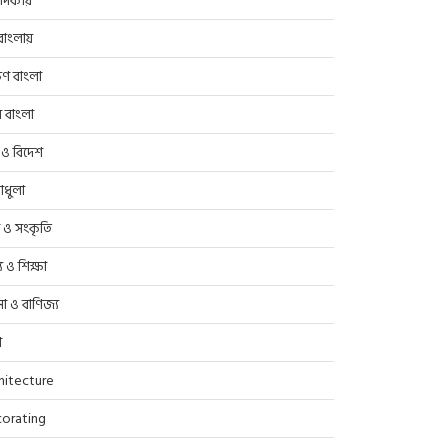
াদকীয়
াংলায়
িণ বাংলা
র বাংলা
 ও বিদেশ
াধুলা
প ও সংকৃতি
্থ্য ও শিক্ষা
সা ও বাণিজ্য
ণ
hitecture
orating