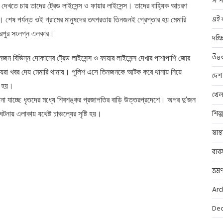
সম্প
েখতে চায় তাদের ট্রেড লাইসেন্স ও ফায়ার লাইসেন্স। তাদের বাহ্যিক আচরণ
এই ব
া। শেষ পর্যন্ত ওই গ্রামের মানুষদের তৎপরতায় তিনজনই গ্রেপ্তার হয় মেমারি
তারপুর সংলগ্ন এলকার।
দক্ষ
উত্ত
জন বিভিন্ন দোকানের ট্রেড লাইসেন্স ও ফায়ার লাইসেন্স দেখার পাশাপাশি জোর
স্থানীয়রা খবর দেয় মেমারি থানায়। পুলিশ এসে তিনজনকে আটক করে থানায় নিয়ে
দেশ
া হয়।
খেল
 জানা যাচ্ছে ধৃতদের মধ্যে শিবশঙ্কর প্রজাপতির বাড়ি উত্তরপ্রদেশে। অপর দু’জন
ায় এলাকায় যথেষ্ট চাঞ্চল্যের সৃষ্টি হয়।
শিল্
স্বাস
ব্যব
ভ্রম
Arc
Dec