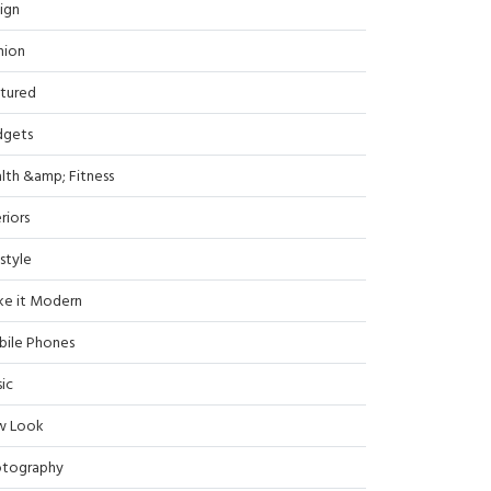
ign
hion
tured
dgets
lth &amp; Fitness
riors
estyle
e it Modern
ile Phones
ic
w Look
tography