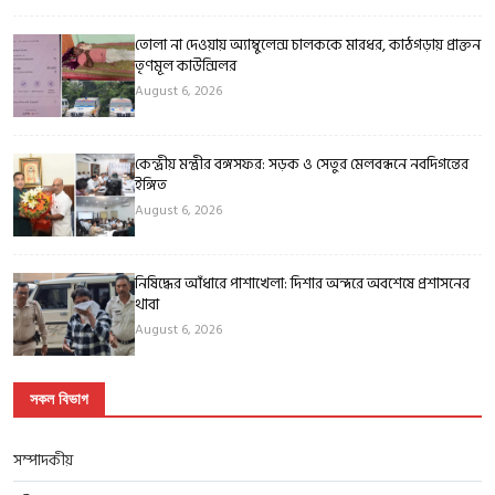
তোলা না দেওয়ায় অ্যাম্বুলেন্স চালককে মারধর, কাঠগড়ায় প্রাক্তন
তৃণমূল কাউন্সিলর
August 6, 2026
কেন্দ্রীয় মন্ত্রীর বঙ্গসফর: সড়ক ও সেতুর মেলবন্ধনে নবদিগন্তের
ইঙ্গিত
August 6, 2026
নিষিদ্ধের আঁধারে পাশাখেলা: দিশার অন্দরে অবশেষে প্রশাসনের
থাবা
August 6, 2026
সকল বিভাগ
সম্পাদকীয়