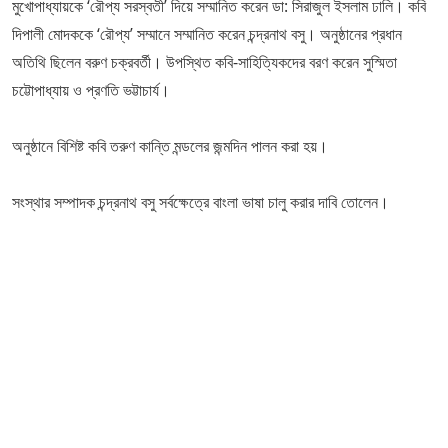
মুখোপাধ্যায়কে ‘রৌপ্য সরস্বতী’ দিয়ে সম্মানিত করেন ডা: সিরাজুল ইসলাম ঢালি। কবি
দিপালী মোদককে ‘রৌপ্য’ সম্মানে সম্মানিত করেন চন্দ্রনাথ বসু। অনুষ্ঠানের প্রধান
অতিথি ছিলেন বরুণ চক্রবর্তী। উপস্থিত কবি-সাহিত্যিকদের বরণ করেন সুস্মিতা
চট্টোপাধ্যায় ও প্রণতি ভট্টাচার্য।
অনুষ্ঠানে বিশিষ্ট কবি তরুণ কান্তি মন্ডলের জন্মদিন পালন করা হয়।
সংস্থার সম্পাদক চন্দ্রনাথ বসু সর্বক্ষেত্রে বাংলা ভাষা চালু করার দাবি তোলেন।