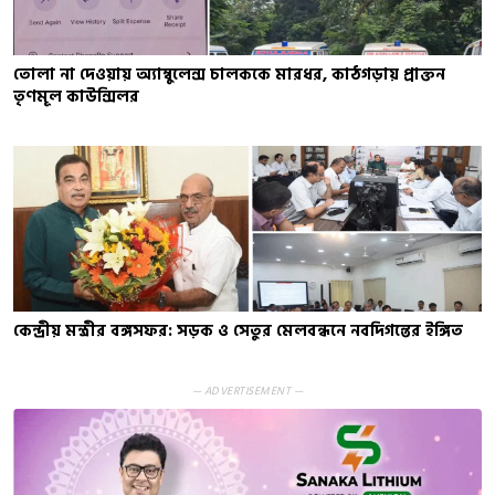
তোলা না দেওয়ায় অ্যাম্বুলেন্স চালককে মারধর, কাঠগড়ায় প্রাক্তন
তৃণমূল কাউন্সিলর
কেন্দ্রীয় মন্ত্রীর বঙ্গসফর: সড়ক ও সেতুর মেলবন্ধনে নবদিগন্তের ইঙ্গিত
— ADVERTISEMENT —