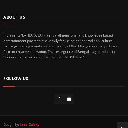
ABOUT US
It presents 'EAI BANGLAI' - a multi dimensional and knowledge based
entertainment package exclusively focussing on the tradition, culture,
heritage, nostalgia and soothing beauty of West Bengal in a very diffrent
form of creative cultivation. The resurgence of Bengal's agro-industrial
Scenario is also an inevitable part of 'EAI BANGLAI'.
FOLLOW US
Design By:
Code Galaxy