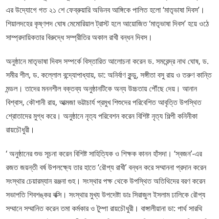
এর উদ্যোগে গত ২১ শে ফেব্রুয়ারি অভিনব আঙ্গিকে পালিত হলো ‘মাতৃভাষা দিবস’।
শিয়ালদহের কৃষ্ণপদ ঘোষ মেমোরিয়াল ট্রাস্ট হলে আয়োজিত ‘মাতৃভাষা দিবস’ হয়ে ওঠে
সাম্প্রদায়িকতার বিরুদ্ধে সম্প্রীতির অকাল রাখী বন্ধন দিবস।
অনুষ্ঠানে মাতৃভাষা দিবস সম্পর্কে বিস্তারিত আলোচনা করেন ড. সমরেন্দ্র নাথ ঘোষ, ড.
সমীর শীল, ড. কল্লোল বন্দ্যোপাধ্যায়, ডা: অনির্বাণ কুন্ডু, সঙ্গীতা বসু রায় ও তরুণ কান্তি
মন্ডল। তাদের মননশীল বক্তব্য অনুষ্ঠানটিকে অন্য উচ্চতায় পৌঁছে দেয়। আনান
বিশ্বাস, কৌশানী রায়, আত্মজা ভট্টাচার্য প্রমুখ শিশুদের পরিবেশিত আবৃত্তি উপস্থিত
শ্রোতাদের মুগ্ধ করে। অনুষ্ঠানে নৃত্য পরিবেশন করেন বিশিষ্ট নৃত্য শিল্পী কনিনীকা
রায়চৌধুরী।
‘ অনুষ্ঠানের শুভ সূচনা করেন বিশিষ্ট সাহিত্যিক ও শিক্ষক কানন হাঁসদা। ‘স্বজন’-এর
রজত জয়ন্তী বর্ষ উপলক্ষ্যে তার হাতে ‘রৌপ্য রাখী’ বন্ধন করে সম্মাননা প্রদান করেন
সংস্থার চেয়ারম্যান রঞ্জনা গুহ। সংস্থার পক্ষ থেকে উপস্থিত অতিথিদের বরণ করেন
সভাপতি শিবশঙ্কর বক্সি। সংস্থার মুখ্য উপদেষ্টা ডাঃ সিরাজুল ইসলাম ঢালিকে রৌপ্য
সম্মানে সম্মানিত করেন তমা কর্মকার ও টুম্পা রায়চৌধুরী। বাঙ্গালীয়ানা ডা: পার্থ সারথি