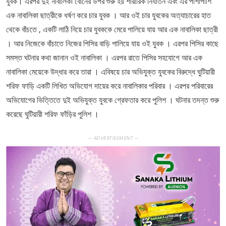
যুবক। এরপর দুই নাবালিকা বোনের উপর শুরু হয় শারীরিক নির্যাতন এবং এর পাশাপাশি
এক নাবালিকা ছাত্রীকে ধর্ষণ করে চার যুবক । আর ওই চার যুবকের অত্যাচারের হাত
থেকে বাঁচতে , একটি লাঠি নিয়ে চার যুবককে মেরে পালিয়ে যায় আর এক নাবালিকা ছাত্রী
। আর নিজেকে বাঁচাতে নিজের পিসির বাড়ি পালিয়ে যায় ওই যুবক । এরপর পিসির কাছে
সমস্ত ঘটনার কথা জানান ওই নাবালিকা । এরপর রাতে পিসির সহযোগে আর এক
নাবালিকা মেয়েকে উদ্ধার করে তারা । এবিষয়ে চার অভিযুক্ত যুবকের বিরুদ্ধে ঘুটিয়ারী
শরিফ ফাড়ি একটি লিখিত অভিযোগ দায়ের করে নাবালিকার পরিবার । এরপর পরিবারের
অভিযোগের ভিত্তিতে দুই অভিযুক্ত যুবকে গ্রেফতার করে পুলিশ । ঘটনার তদন্ত শুরু
করেছে ঘুটিয়ারী শরিফ ফাঁড়ির পুলিশ ।
— ADVERTISEMENT —