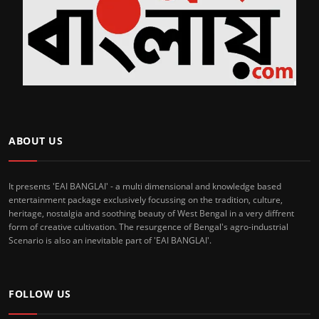
ABOUT US
It presents 'EAI BANGLAI' - a multi dimensional and knowledge based
entertainment package exclusively focussing on the tradition, culture,
heritage, nostalgia and soothing beauty of West Bengal in a very diffrent
form of creative cultivation. The resurgence of Bengal's agro-industrial
Scenario is also an inevitable part of 'EAI BANGLAI'.
FOLLOW US