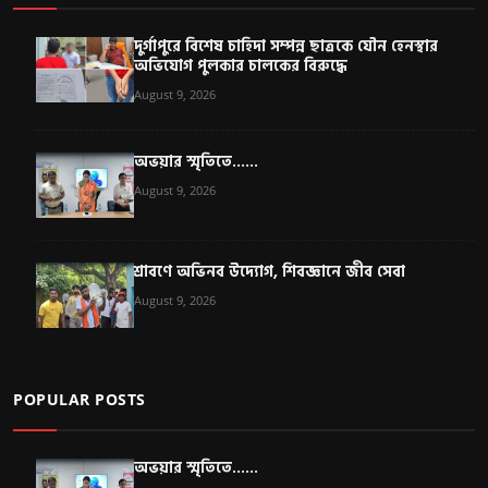
দুর্গাপুরে বিশেষ চাহিদা সম্পন্ন ছাত্রকে যৌন হেনস্থার
অভিযোগ পুলকার চালকের বিরুদ্ধে
August 9, 2026
অভয়ার স্মৃতিতে......
August 9, 2026
শ্রাবণে অভিনব উদ্যোগ, শিবজ্ঞানে জীব সেবা
August 9, 2026
POPULAR POSTS
অভয়ার স্মৃতিতে......