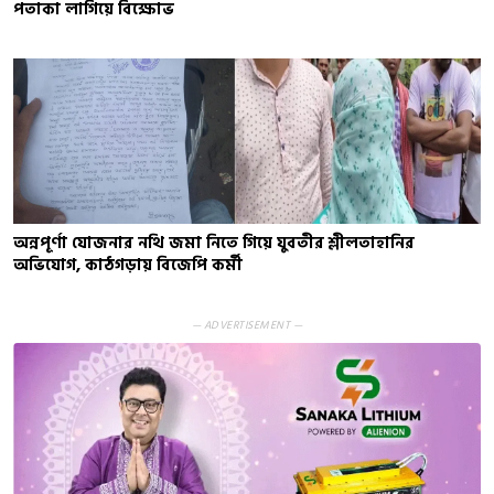
পতাকা লাগিয়ে বিক্ষোভ
অন্নপূর্ণা যোজনার নথি জমা নিতে গিয়ে যুবতীর শ্লীলতাহানির
অভিযোগ, কাঠগড়ায় বিজেপি কর্মী
— ADVERTISEMENT —