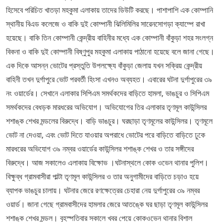
হিসেবে পরিচিত খাতড়া মহকুমা এলাকায় তাদের ডিউটি করছে। পাশাপাশি এক কোম্পানি
স্থানীয় বিএড কলেজে ও বাকি দুই কোম্পানী ঝিলিমিলির সারেনসোগড়া ক্যাম্পে রাখা
হয়েছে। বাকি তিন কোম্পানী কেন্দ্রীয় বাহিনীর মধ্যে এক কোম্পানী বাঁকুড়া শহর সংলগ্ন
বিকনা ও বাকি দুই কোম্পানী বিষ্ণুপুর মহকুমা এলাকায় পাঠানো হয়েছে বলে জানা গেছে।
এক দিকে আসন্ন ভোটের প্রস্তুতি উপলক্ষ্যে বাঁকুড়া জেলায় যখন সক্রিয় কেন্দ্রীয়
বাহিনী তখন দুর্গাপুরে ভোট পরবর্তী হিংসা এখনও অব্যহত। এবারের ঘটনা দুর্গাপুরের ৩৯
নং ওয়ার্ডের। সেখানে এলাকার সিপিএম সমর্থকদের বাড়িতে হামলা, ভাঙচুর ও সিপিএম
সমর্থকদের বেধড়ক মারধরের অভিযোগ। অভিযোগের তির এলাকার তৃণমূল কাউন্সিলর
শশাঙ্ক শেখর মন্ডলের বিরুদ্ধে। বাড়ি ভাঙচুর। ঘরছাড়া তৃণমূলের কাউন্সিলর। তৃণমূলে
ভোট না দেওয়া, এবং ভোট দিতে যাওয়ার অপরাধে ভোটের পরে বাড়িতে বাড়িতে ঢুকে
মারধরের অভিযোগ ৩৯ নম্বর ওয়ার্ডের কাউন্সিলর শশাঙ্ক শেখর ও তার সঙ্গীদের
বিরুদ্ধে। আজ সকালেও এলাকায় বিক্ষোভ ।ঘটনাস্থলে কোক ওভেন থানার পুলিশ।
বিক্ষুব্ধ গ্রামবাসীরা পাল্টা তৃণমূল কাউন্সিলর ও তার অনুগামীদের বাড়িতে চড়াও হয়ে
ব্যাপক ভাঙচুর চালায়। ঘটনার জেরে রণক্ষেত্রের চেহারা নেয় দুর্গাপুরের ৩৯ নম্বর
ওয়ার্ড। জানা গেছে গ্রামবাসীদের হামলার জেরে আতঙ্কে ঘর ছাড়া তৃণমূল কাউন্সিলর
শশাঙ্ক শেখর মন্ডল। বৃহস্পতিবার সকালে খবর পেয়ে কোকওভেন থানার বিশাল