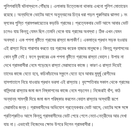
পুলিশবাহিনী ঘটনাস্থলে পৌঁছায়। এলাকায় উত্তেজনা থাকায় এখনো পুলিশ মোতায়েন
রয়েছে। অন্যদিকে ভোটের আগে অনুন্নয়নের চিত্র ধরা পড়ল পুরুলিয়ার ঝালদা ১ নং
ব্লকের পুস্তি গ্রামপঞ্চায়েতের কড়াডি গ্রামের। প্রত্যেকবার ভোট আসে আবার ভোট
চলেও যায় কিন্তু যেমন ছিল তেমনি থেকে যায় গ্রামের অবস্থা। ঠিক এখন যেমন
অবস্থা। এক পশলা বৃষ্টিতে গ্রামের রাস্তা জলাকীর্ণ। একমাত্র প্রধান সড়ক হওয়ায়
এই রাস্তা দিয়ে পারাপার করতে হয় গ্রামের কয়েক হাজার মানুষকে। কিন্তু প্রশাসনের
কোন দৃষ্টি নেই। ফলে বুধবারের এক পশলা বৃষ্টিতে গ্রামের রাস্তা বেহাল। উপায় না
দেখে গ্রামবাসীরা নেমে পড়েছেন রাস্তা মেরামতের কাজে। কারণ এ রাস্তা দিয়েই
তাদের কাজে যেতে হবে, কচিকাঁচাদের স্কুলে যেতে হবে আবার মুমূর্ষু রোগীদের
হাসপাতালে নিয়ে যাওয়ার প্রধান ভরসা এই রাস্তায়। বৃহস্পতিবার সকাল থেকে গ্রামের
বাসিন্দারা রাস্তার জমা জল নিষ্কাশনের কাজে নেমে পড়লেন। নিজেরাই বাঁশ, কাঠ
অন্যান্য সামগ্রী দিয়ে জমা জল পরিষ্কার করলেন বেহাল রাস্তার অস্থায়ী রূপে
মেরামতির জন্য। গ্রামবাসীদের অভিযোগ প্রত্যেকবার ভোট আসে, ভোটের সঙ্গে সঙ্গে
প্রতিশ্রুতিও আসে কিন্তু গ্রামবাসীদের ভোট পেয়ে গেলে নেতা-নেত্রীদের আর দেখা
যায় না। এভাবেই নিজেদের ক্ষোভ উগরে দিলেন গ্রামবাসীরা।