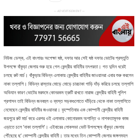
— ADVERTISEMENT —
নিউজ ডেস্ক, এই বাংলায়ঃ অপেক্ষা ষষ্ঠ, দফার আর সেই ষষ্ঠ দফার ভোটের প্রস্তুতি
উপলক্ষে বাঁকুড়া জেলায় শুরু হয়ে গেল কেন্দ্রীয় বাহিনীর তৎপরতা। গত দুদিন ধরেই
চলছে রুট মার্চ। বাঁকুড়ার বিভিন্ন এলাকায় কেন্দ্রীয় বাহিনীর জাওয়ানরা এবার শুরু করলেন
নাকা তল্লাশি। বিভিন্ন রাস্তার মোড়ে মোড়ে চারচাকা গাড়ি দাঁড় করিয়ে চলছে তল্লাশি
অভিযান কারণ ভোটের মরশুমে কোনরকম ত্রুটি রাখতে নারাজ কেন্দ্রীয় বাহিনী পুলিশ
প্রশাসন তাই বিভিন্ন জনবহুল ও ব্যস্ত সড়কগুলোতে দাঁড়িয়ে থেকে নাকা তল্লাশিতে
নেমেছেন কেন্দ্রীয় বাহিনীর জওয়ানরা। বৃহস্পতিবার এক কোম্পানী কেন্দ্রীয় বাহিনী
জয়পুরে রুট মার্চ করে এরপর ওই এলাকায় কোনোরকম অশান্তি ও নাশকতামূলক কাজ
এড়াতে চলে ‘নাকা তল্লাশি’। এইবারের লোকসভা ভোট উপলক্ষ্যে বাঁকুড়া জেলায়
পৌঁছেছে ছ’ কোম্পানী কেন্দ্রীয় বাহিনী। তার মধ্যে তিন কোম্পানী জেলার জঙ্গলমহল