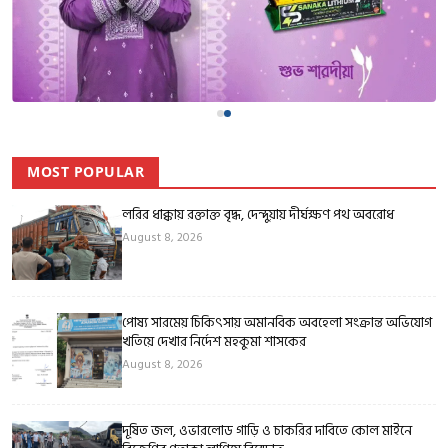
MOST POPULAR
লরির ধাক্কায় রক্তাক্ত বৃদ্ধ, দেন্দুয়ায় দীর্ঘক্ষণ পথ অবরোধ
August 8, 2026
পোষ্য সারমেয় চিকিৎসায় অমানবিক অবহেলা সংক্রান্ত অভিযোগ
খতিয়ে দেখার নির্দেশ মহকুমা শাসকের
August 8, 2026
দূষিত জল, ওভারলোড গাড়ি ও চাকরির দাবিতে কোল মাইনে