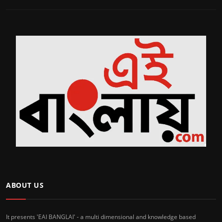
ABOUT US
It presents 'EAI BANGLAI' - a multi dimensional and knowledge based