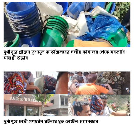
দুর্গাপুরে প্রাক্তন তৃণমূল কাউন্সিলরের দলীয় কার্যালয় থেকে সরকারি
সামগ্রী উদ্ধার
দুর্গাপুরে ছাত্রী গণধর্ষণ ঘটনায় ধৃত হোটেল ম্যানেজার