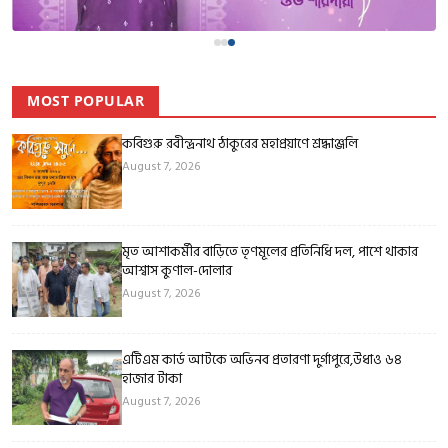
MOST POPULAR
কবিগুরু রবীন্দ্রনাথ ঠাকুরের মহাপ্রয়াণে শ্রদ্ধাঞ্জলি
August 7, 2026
মৃত আশাকর্মীর বাড়িতে তৃণমূলের প্রতিনিধি দল, পাশে থাকার
আশ্বাস কুণাল-দোলার
August 7, 2026
এটিএম কার্ড আটকে অভিনব প্রতারণা দুর্গাপুরে,উধাও ৬৪
হাজার টাকা
August 7, 2026