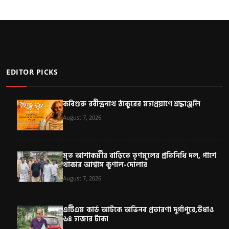
EDITOR PICKS
কবিগুরু রবীন্দ্রনাথ ঠাকুরের মহাপ্রয়াণে শ্রদ্ধাঞ্জলি
August 7, 2026
মৃত আশাকর্মীর বাড়িতে তৃণমূলের প্রতিনিধি দল, পাশে
থাকার আশ্বাস কুণাল-দোলার
August 7, 2026
এটিএম কার্ড আটকে অভিনব প্রতারণা দুর্গাপুরে,উধাও
৬৪ হাজার টাকা