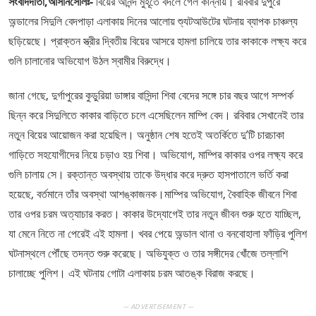
সংবাদদাতা,আসানসোলঃ-
বিয়ের আনন্দ মুহূর্তে বদলে গেল কান্নায়। রবিবার দুপুরে
অন্ডালের সিদুলি বেদপাড়া এলাকায় দিনের আলোয় শ্যুটআউটের ঘটনায় ব্যাপক চাঞ্চল্য
ছড়িয়েছে। প্রাক্তন স্ত্রীর দ্বিতীয় বিয়ের আসরে হামলা চালিয়ে তার কাকাকে লক্ষ্য করে
গুলি চালানোর অভিযোগ উঠল স্বামীর বিরুদ্ধে।
​জানা গেছে, দুর্গাপুরের কুড়ুরিয়া ডাঙ্গার বাসিন্দা শিবা বেদের সঙ্গে চার বছর আগে সম্পর্ক
ছিন্ন করে সিদুলিতে কাকার বাড়িতে চলে এসেছিলেন মাম্পি বেদ। রবিবার সেখানেই তার
নতুন বিয়ের আয়োজন করা হয়েছিল। অনুষ্ঠান শেষ হতেই অতর্কিতে দু’টি চারচাকা
গাড়িতে সহযোগীদের নিয়ে চড়াও হয় শিবা। অভিযোগ, মাম্পির কাকার ওপর লক্ষ্য করে
গুলি চালায় সে। রক্তান্ত অবস্থায় তাকে উদ্ধার করে দ্রুত হাসপাতালে ভর্তি করা
হয়েছে, বর্তমানে তাঁর অবস্থা আশঙ্কাজনক। ​মাম্পির অভিযোগ, বৈবাহিক জীবনে শিবা
তার ওপর চরম অত্যাচার করত। কাকার উদ্যোগেই তার নতুন জীবন শুরু হতে যাচ্ছিল,
যা মেনে নিতে না পেরেই এই হামলা। খবর পেয়ে অন্ডাল থানা ও বনবোহালা ফাঁড়ির পুলিশ
ঘটনাস্থলে পৌঁছে তদন্ত শুরু করেছে। অভিযুক্ত ও তার সঙ্গীদের খোঁজে তল্লাশি
চালাচ্ছে পুলিশ। এই ঘটনায় গোটা এলাকায় চরম আতঙ্ক বিরাজ করছে।
— ADVERTISEMENT —