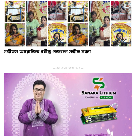
সঙ্গীতম আয়োজিত রবীন্দ্র-নজরুল সঙ্গীত সন্ধ্যা
— ADVERTISEMENT —