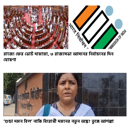
রাজ্যে ফের ভোট দামামা, ৩ রাজ্যসভা আসনের নির্বাচনের দিন
ঘোষণা
‘গুন্ডা দমন বিল’ নাকি বিরোধী দমনের নতুন অস্ত্র? তুঙ্গে আশঙ্কা