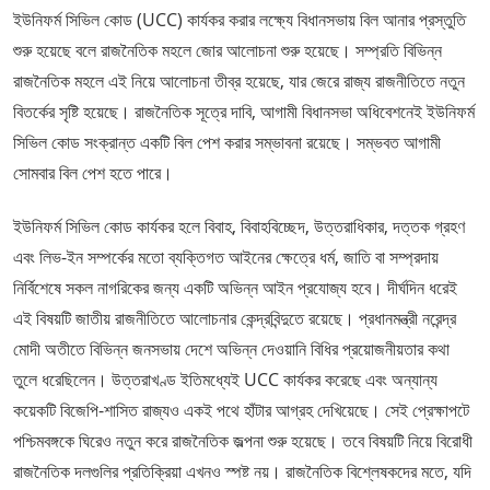
ইউনিফর্ম সিভিল কোড (UCC) কার্যকর করার লক্ষ্যে বিধানসভায় বিল আনার প্রস্তুতি
শুরু হয়েছে বলে রাজনৈতিক মহলে জোর আলোচনা শুরু হয়েছে। সম্প্রতি বিভিন্ন
রাজনৈতিক মহলে এই নিয়ে আলোচনা তীব্র হয়েছে, যার জেরে রাজ্য রাজনীতিতে নতুন
বিতর্কের সৃষ্টি হয়েছে। রাজনৈতিক সূত্রে দাবি, আগামী বিধানসভা অধিবেশনেই ইউনিফর্ম
সিভিল কোড সংক্রান্ত একটি বিল পেশ করার সম্ভাবনা রয়েছে। সম্ভবত আগামী
সোমবার বিল পেশ হতে পারে।
ইউনিফর্ম সিভিল কোড কার্যকর হলে বিবাহ, বিবাহবিচ্ছেদ, উত্তরাধিকার, দত্তক গ্রহণ
এবং লিভ-ইন সম্পর্কের মতো ব্যক্তিগত আইনের ক্ষেত্রে ধর্ম, জাতি বা সম্প্রদায়
নির্বিশেষে সকল নাগরিকের জন্য একটি অভিন্ন আইন প্রযোজ্য হবে। দীর্ঘদিন ধরেই
এই বিষয়টি জাতীয় রাজনীতিতে আলোচনার কেন্দ্রবিন্দুতে রয়েছে। প্রধানমন্ত্রী নরেন্দ্র
মোদী অতীতে বিভিন্ন জনসভায় দেশে অভিন্ন দেওয়ানি বিধির প্রয়োজনীয়তার কথা
তুলে ধরেছিলেন। উত্তরাখণ্ড ইতিমধ্যেই UCC কার্যকর করেছে এবং অন্যান্য
কয়েকটি বিজেপি-শাসিত রাজ্যও একই পথে হাঁটার আগ্রহ দেখিয়েছে। সেই প্রেক্ষাপটে
পশ্চিমবঙ্গকে ঘিরেও নতুন করে রাজনৈতিক জল্পনা শুরু হয়েছে। তবে বিষয়টি নিয়ে বিরোধী
রাজনৈতিক দলগুলির প্রতিক্রিয়া এখনও স্পষ্ট নয়। রাজনৈতিক বিশ্লেষকদের মতে, যদি