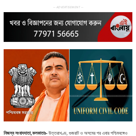
— ADVERTISEMENT —
নিজস্ব সংবাদদাতা,কলকাতাঃ-
উত্তরাখণ্ড, গুজরাট ও অসমের পর এবার পশ্চিমবঙ্গেও