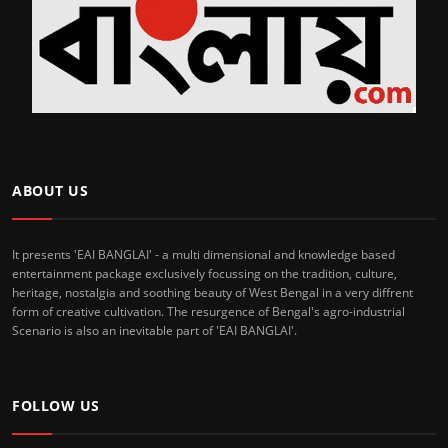
ABOUT US
It presents 'EAI BANGLAI' - a multi dimensional and knowledge based
entertainment package exclusively focussing on the tradition, culture,
heritage, nostalgia and soothing beauty of West Bengal in a very diffrent
form of creative cultivation. The resurgence of Bengal's agro-industrial
Scenario is also an inevitable part of 'EAI BANGLAI'.
FOLLOW US