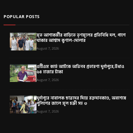
POPULAR POSTS
মৃত আশাকর্মীর বাড়িতে তৃণমূলের প্রতিনিধি দল, পাশে
থাকার আশ্বাস কুণাল-দোলার
August 7, 2026
এটিএম কার্ড আটকে অভিনব প্রতারণা দুর্গাপুরে,উধাও
৬৪ হাজার টাকা
August 7, 2026
দুর্গাপুরে নাবালক ছাত্রদের দিয়ে রক্তদানকাণ্ড, অবশেষে
পুলিশের জালে মূল চক্রী সহ ৩
August 7, 2026