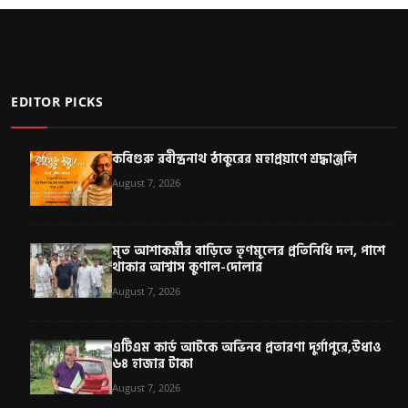
EDITOR PICKS
কবিগুরু রবীন্দ্রনাথ ঠাকুরের মহাপ্রয়াণে শ্রদ্ধাঞ্জলি
August 7, 2026
মৃত আশাকর্মীর বাড়িতে তৃণমূলের প্রতিনিধি দল, পাশে
থাকার আশ্বাস কুণাল-দোলার
August 7, 2026
এটিএম কার্ড আটকে অভিনব প্রতারণা দুর্গাপুরে,উধাও
৬৪ হাজার টাকা
August 7, 2026