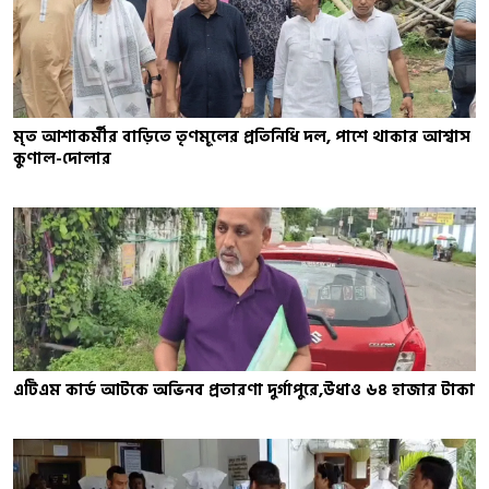
মৃত আশাকর্মীর বাড়িতে তৃণমূলের প্রতিনিধি দল, পাশে থাকার আশ্বাস
কুণাল-দোলার
এটিএম কার্ড আটকে অভিনব প্রতারণা দুর্গাপুরে,উধাও ৬৪ হাজার টাকা