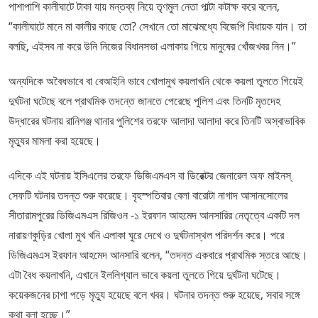
পাশাপাশি কালীঘাটে টাকা যায় মন্তব্য নিয়ে তৃণমুল নেতা পাল্টা কটাক্ষ করে বলেন,
“কালীঘাটে মানে মা কালীর কাছে তো? সেখানে তো মাঝেমধ্যে বিজেপি বিধায়ক যান। তা
বলছি, এইসব না করে উনি নিজের বিধানসভা এলাকায় গিয়ে মানুষের খোঁজখবর নিন।”
অন্যদিকে অবৈধভাবে বা বেআইনি ভাবে খোলামুখ কয়লাখনি থেকে কয়লা তুলতে গিয়েই
দুর্ঘটনা ঘটেছে বলে প্রাথমিক তদন্তে জানতে পেরেছে পুলিশ এবং তিনটি মৃতদেহ
উদ্ধারের ঘটনায় রানিগঞ্জ থানার পুলিশের তরফে আলাদা আলাদা করে তিনটি অস্বাভাবিক
মৃত্যুর মামলা করা হয়েছে।
এদিকে এই ঘটনায় ইসিএলের তরফে ডিজিএমএস বা ডিরেক্টর জেনারেল অফ মাইনস্
সেফটি ঘটনার তদন্ত শুরু করেছে। বৃহস্পতিবার বেলা বারোটা নাগাদ আসানসোলের
সীতারামপুরের ডিজিএমএস রিজিওন -১ ইরফান আহমেদ আনসারির নেতৃত্বে একটি দল
নারায়ণকুড়ির খোলা মুখ খনি এলাকা ঘুরে দেখে ও দুর্ঘটনাস্থল পরিদর্শন করে। পরে
ডিজিএমএস ইরফান আহমেদ আনসারি বলেন, “তদন্ত একবারে প্রাথমিক স্তরে আছে।
এটা বৈধ কয়লাখনি, এখানে ইললিগ্যাল ভাবে কয়লা তুলতে গিয়ে দুর্ঘটনা ঘটেছে।
কয়েকজনের চাপা পড়ে মৃত্যু হয়েছে বলে খবর। ঘটনার তদন্ত শুরু হয়েছে, সবার সঙ্গে
কথা বলা হচ্ছে।”