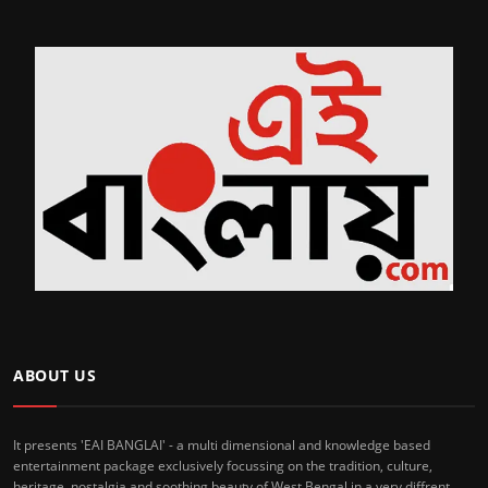
ABOUT US
It presents 'EAI BANGLAI' - a multi dimensional and knowledge based
entertainment package exclusively focussing on the tradition, culture,
heritage, nostalgia and soothing beauty of West Bengal in a very diffrent