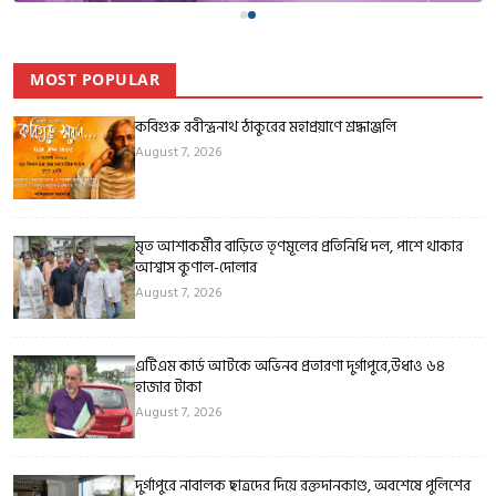
MOST POPULAR
কবিগুরু রবীন্দ্রনাথ ঠাকুরের মহাপ্রয়াণে শ্রদ্ধাঞ্জলি
August 7, 2026
মৃত আশাকর্মীর বাড়িতে তৃণমূলের প্রতিনিধি দল, পাশে থাকার
আশ্বাস কুণাল-দোলার
August 7, 2026
এটিএম কার্ড আটকে অভিনব প্রতারণা দুর্গাপুরে,উধাও ৬৪
হাজার টাকা
August 7, 2026
দুর্গাপুরে নাবালক ছাত্রদের দিয়ে রক্তদানকাণ্ড, অবশেষে পুলিশের