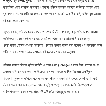
অঙ্কিতা চ্যাটার্জ্জী, কুলটি -:
আসানসোলের কুলটি বিধানসভার ৬৬ নম্বর ওয়ার্ডের
বালতড়িয়া রেল সাইডিং সংলগ্ন এলাকায় শনিবার বড়সড় উচ্ছেদ অভিযান চালাল রেল
প্রশাসন। রেলের জমি অবৈধভাবে দখল করে গড়ে ওঠা একাধিক বাড়ি এদিন বুলডোজার
চালিয়ে ভেঙে ফেলা হয়।
​ সূত্রের খবর, ওই এলাকায় রেলের জায়গায় দীর্ঘদিন ধরে বহু মানুষ অবৈধভাবে বসবাস
করছিলেন। রেল প্রশাসনের তরফে অবৈধ দখলদারদের জমি খালি করার জন্য
একাধিকবার নোটিশ দেওয়া হয়েছিল। কিন্তু বারবার সতর্ক করা সত্ত্বেও দখলকারীরা জমি
খালি না করায় শেষ পর্যন্ত উচ্ছেদের সিদ্ধান্ত নেয় রেল কর্তৃপক্ষ।
​শনিবার সকালে বিশাল পুলিশ বাহিনী ও আরএএফ (RAF)-এর কড়া নিরাপত্তার মধ্যে
উচ্ছেদ অভিযান শুরু হয়। অভিযানে রেল প্রশাসনের আধিকারিকরাও উপস্থিত
ছিলেন। বুলডোজার দিয়ে একের পর এক পাকা ও কাঁচা বাড়ি ভেঙে ফেলা হয়। এই
ঘটনার জেরে এলাকায় ব্যাপক চাঞ্চল্য ছড়িয়ে পড়ে। রেলের দাবি, নিরাপত্তা ও
পরিকাঠামোগত কাজের প্রয়োজনেই এই জমি দখলমুক্ত করা হয়েছে।
— ADVERTISEMENT —