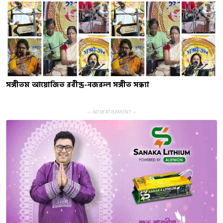
সঙ্গীতম আয়োজিত রবীন্দ্র-নজরুল সঙ্গীত সন্ধ্যা
— ADVERTISEMENT —