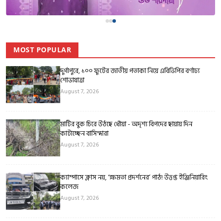
MOST POPULAR
দুর্গাপুরে, ১০০ ফুটের জাতীয় পতাকা নিয়ে এবিভিপির বর্ণাঢ্য
শোভাযাত্রা
August 7, 2026
মাটির বুক চিরে উঠছে ধোঁয়া - অদৃশ্য বিপদের ছায়ায় দিন
কাটাচ্ছেন বাসিন্দারা
August 7, 2026
ক্যাম্পাসে ক্লাস নয়, ‘ক্ষমতা প্রদর্শনের’ পাঠ! উত্তপ্ত ইঞ্জিনিয়ারিং
কলেজ
August 7, 2026