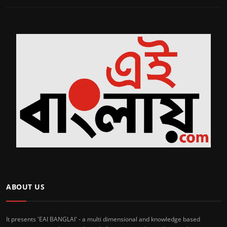
ABOUT US
It presents 'EAI BANGLAI' - a multi dimensional and knowledge based