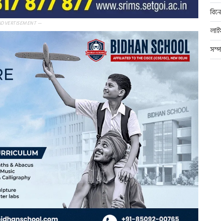
বিন
ADVERTISEMENT —
লাই
সম্