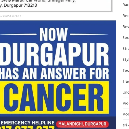
Rac
Rec
ADVERTISEMENT —
Rev
Spo
Str
Sty
Tec
Tra
Unc
Vi
Vo
এই 