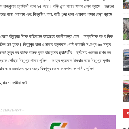
াজকুমার চ্যাটার্জী বয়স ২৫ বছর। বাড়ি ওন্দা থানার খামার বেড়া গ্রামে। গুরুতর
ার থানা এলাকায় এবং বিশ্বজিৎ পাল, বাড়ি ওন্দা থানা এলাকার খামার বেড়া গ্রামে
 দিক থেকে বাঁকুড়ার দিকে যাচ্ছিলেন ভাতারের রজনীকান্ত ঘোষ। অন্যদিকে অপর দিক
ছিল দুই যুবক। বিষ্ণুপুর থানা এলাকার যমুনাবাদ গোষ্ঠ কলোনি সংলগ্ন ৬০ নম্বর
েই মৃত্যু হয় বাইক চালক যুবক রাজকুমার চ্যাটার্জীর। দুর্ঘটনায় গুরুতর জখম হন
থলে পৌঁছয় বিষ্ণুপুর থানার পুলিশ। আহত দুজনকে উদ্ধার করে বিষ্ণুপুর সুপার
ধার করে ময়নাতদন্তের জন্য বিষ্ণুপুর জেলা হাসপাতালে পাঠায় পুলিশ।
হারায় ও দুর্ঘটনা ঘটে।
ADVERTISEMENT —
স