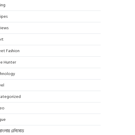
ing
ipes
iews
rt
eet Fashion
le Hunter
hnology
vel
ategorized
deo
gue
বাংলায় এপিসোড