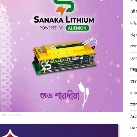
সম্প
এই ব
দক্ষ
উত্ত
দেশ
খেল
শিল্
স্বাস
ব্যব
ভ্রম
ADVERTISEMENT —
Arc
Dec