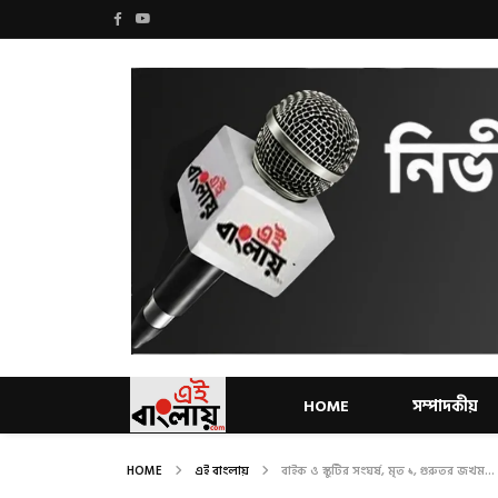
HOME
সম্পাদকীয়
HOME
এই বাংলায়
বাইক ও স্কুটির সংঘর্ষ, মৃত ১, গুরুতর জখম...