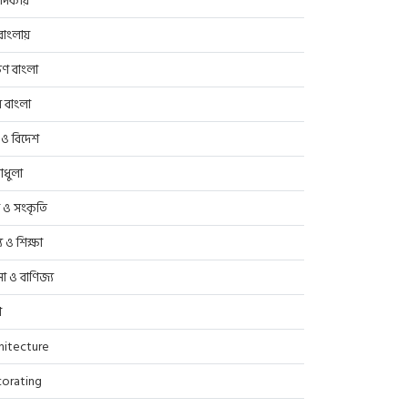
াদকীয়
াংলায়
িণ বাংলা
র বাংলা
 ও বিদেশ
াধুলা
প ও সংকৃতি
্থ্য ও শিক্ষা
সা ও বাণিজ্য
ণ
hitecture
orating