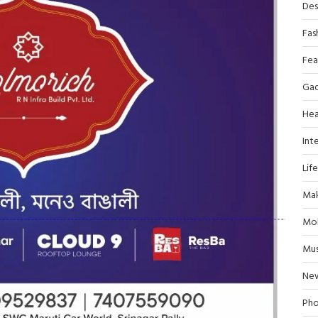
Des
Fas
Fea
Ga
Hea
Inte
Lif
Mak
Mob
Mus
Ne
Pho