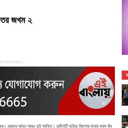
ুরুতর জখম ২
ADVERTISEMENT —
ের। গুরুতর আহত আরও দুই ব্যক্তি। দুর্ঘটনাটি ঘটেছে বিষ্ণুপুর থানার যমুনা বাঁধ