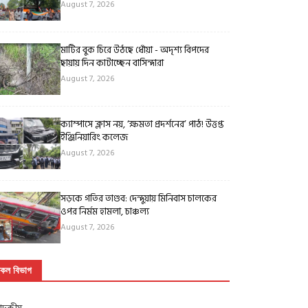
August 7, 2026
মাটির বুক চিরে উঠছে ধোঁয়া - অদৃশ্য বিপদের
ছায়ায় দিন কাটাচ্ছেন বাসিন্দারা
August 7, 2026
ক্যাম্পাসে ক্লাস নয়, ‘ক্ষমতা প্রদর্শনের’ পাঠ! উত্তপ্ত
ইঞ্জিনিয়ারিং কলেজ
August 7, 2026
সড়কে গতির তাণ্ডব: দেন্দুয়ায় মিনিবাস চালকের
ওপর নির্মম হামলা, চাঞ্চল্য
August 7, 2026
কল বিভাগ