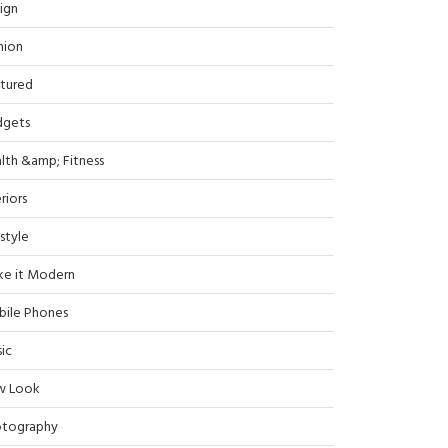
ign
hion
tured
dgets
lth &amp; Fitness
riors
estyle
e it Modern
ile Phones
ic
w Look
tography