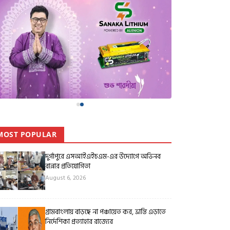
MOST POPULAR
দুর্গাপুরে এসআইএইচএম-এর উদ্যোগে অভিনব
রান্নার প্রতিযোগিতা
August 6, 2026
গ্রামবাংলায় বাড়ছে না পঞ্চায়েত কর, ভ্রান্তি এড়াতে
নির্দেশিকা প্রত্যাহার রাজ্যের