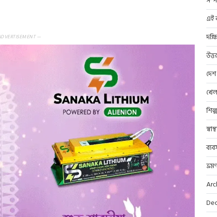
সম্প
এই ব
দক্ষ
ADVERTISEMENT —
উত্ত
দেশ
খেল
শিল্
স্বাস
ব্যব
ভ্রম
Arc
Dec