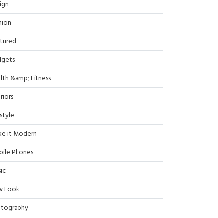
ign
hion
tured
dgets
lth &amp; Fitness
riors
estyle
e it Modern
ile Phones
ic
w Look
tography