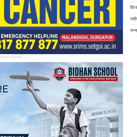
বিন
লাই
সম্
ADVERTISEMENT —