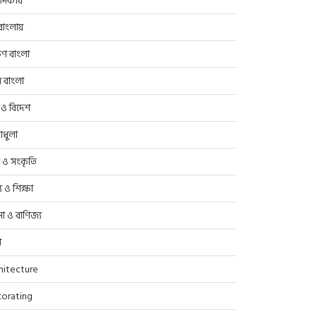
াদকীয়
াংলায়
িণ বাংলা
র বাংলা
 ও বিদেশ
াধুলা
প ও সংকৃতি
্থ্য ও শিক্ষা
সা ও বাণিজ্য
ণ
hitecture
orating