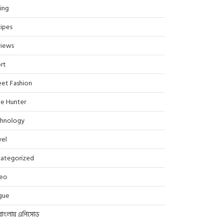
ing
ipes
iews
rt
eet Fashion
le Hunter
hnology
vel
ategorized
deo
gue
বাংলায় এপিসোড