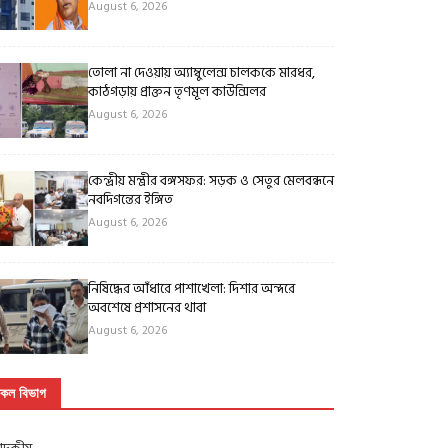
August 6, 2026
তোলা না দেওয়ায় অ্যাম্বুলেন্স চালককে মারধর,
কাঠগড়ায় প্রাক্তন তৃণমূল কাউন্সিলর
August 6, 2026
কেন্দ্রীয় মন্ত্রীর বঙ্গসফর: সড়ক ও সেতুর মেলবন্ধনে
নবদিগন্তের ইঙ্গিত
August 6, 2026
নিষিদ্ধের আঁধারে পাশাখেলা: দিশার অন্দরে
অবশেষে প্রশাসনের থাবা
August 6, 2026
কল বিভাগ