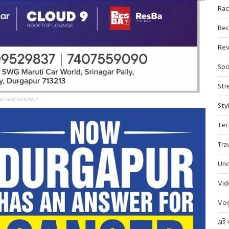
Rac
Rec
Rev
Spo
Str
ADVERTISEMENT —
Sty
Tec
Tra
Unc
Vi
Vo
এই 