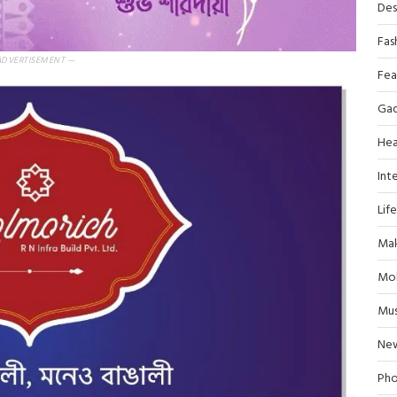
Des
Fas
ADVERTISEMENT —
Fea
Ga
Hea
Inte
Lif
Mak
Mob
Mus
Ne
Pho