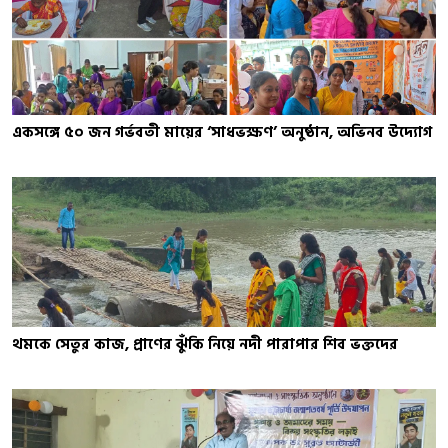
একসঙ্গে ৫০ জন গর্ভবতী মায়ের ‘সাধভক্ষণ’ অনুষ্ঠান, অভিনব উদ্যোগ
থমকে সেতুর কাজ, প্রাণের ঝুঁকি নিয়ে নদী পারাপার শিব ভক্তদের