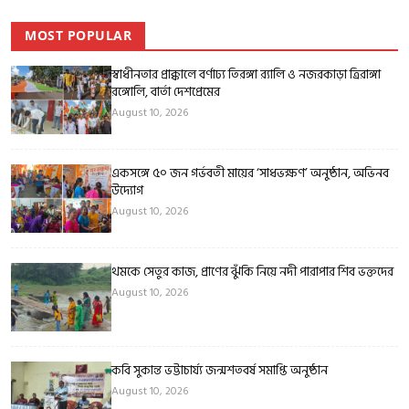
MOST POPULAR
স্বাধীনতার প্রাক্কালে বর্ণাঢ্য তিরঙ্গা র‍্যালি ও নজরকাড়া ত্রিরাঙ্গা
রঙ্গোলি, বার্তা দেশপ্রেমের
August 10, 2026
একসঙ্গে ৫০ জন গর্ভবতী মায়ের ‘সাধভক্ষণ’ অনুষ্ঠান, অভিনব
উদ্যোগ
August 10, 2026
থমকে সেতুর কাজ, প্রাণের ঝুঁকি নিয়ে নদী পারাপার শিব ভক্তদের
August 10, 2026
কবি সুকান্ত ভট্টাচার্য্য জন্মশতবর্ষ সমাপ্তি অনুষ্ঠান
August 10, 2026