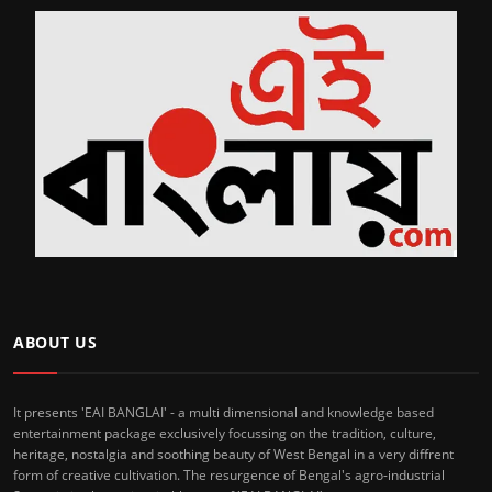
ABOUT US
It presents 'EAI BANGLAI' - a multi dimensional and knowledge based
entertainment package exclusively focussing on the tradition, culture,
heritage, nostalgia and soothing beauty of West Bengal in a very diffrent
form of creative cultivation. The resurgence of Bengal's agro-industrial