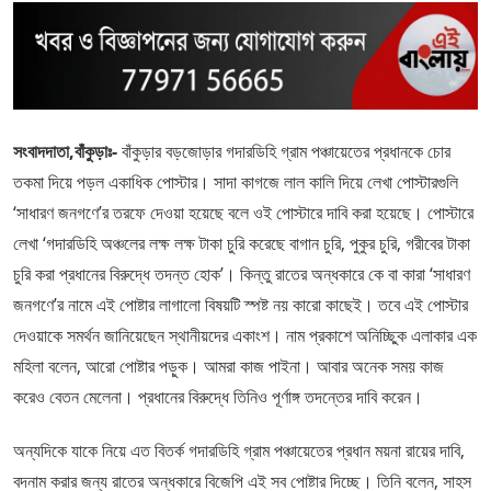
সংবাদদাতা,বাঁকুড়াঃ-
বাঁকুড়ার বড়জোড়ার গদারডিহি গ্রাম পঞ্চায়েতের প্রধানকে চোর
তকমা দিয়ে পড়ল একাধিক পোস্টার। সাদা কাগজে লাল কালি দিয়ে লেখা পোস্টারগুলি
‘সাধারণ জনগণে’র তরফে দেওয়া হয়েছে বলে ওই পোস্টারে দাবি করা হয়েছে। পোস্টারে
লেখা ‘গদারডিহি অঞ্চলের লক্ষ লক্ষ টাকা চুরি করেছে বাগান চুরি, পুকুর চুরি, গরীবের টাকা
চুরি করা প্রধানের বিরুদ্ধে তদন্ত হোক’। কিন্তু রাতের অন্ধকারে কে বা কারা ‘সাধারণ
জনগণে’র নামে এই পোষ্টার লাগালো বিষয়টি স্পষ্ট নয় কারো কাছেই। তবে এই পোস্টার
দেওয়াকে সমর্থন জানিয়েছেন স্থানীয়দের একাংশ। নাম প্রকাশে অনিচ্ছিুক এলাকার এক
মহিলা বলেন, আরো পোষ্টার পড়ুক। আমরা কাজ পাইনা। আবার অনেক সময় কাজ
করেও বেতন মেলেনা। প্রধানের বিরুদ্ধে তিনিও পূর্ণাঙ্গ তদন্তের দাবি করেন।
অন্যদিকে যাকে নিয়ে এত বিতর্ক গদারডিহি গ্রাম পঞ্চায়েতের প্রধান ময়না রায়ের দাবি,
বদনাম করার জন্য রাতের অন্ধকারে বিজেপি এই সব পোষ্টার দিচ্ছে। তিনি বলেন, সাহস