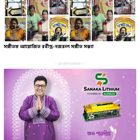
সঙ্গীতম আয়োজিত রবীন্দ্র-নজরুল সঙ্গীত সন্ধ্যা
— ADVERTISEMENT —