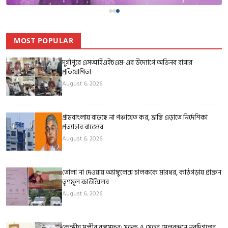
MOST POPULAR
দুর্গাপুরে এসআইএইচএম-এর উদ্যোগে অভিনব রান্নার
প্রতিযোগিতা
August 6, 2026
গ্রামবাংলায় বাড়ছে না পঞ্চায়েত কর, ভ্রান্তি এড়াতে নির্দেশিকা
প্রত্যাহার রাজ্যের
August 6, 2026
তোলা না দেওয়ায় অ্যাম্বুলেন্স চালককে মারধর, কাঠগড়ায় প্রাক্তন
তৃণমূল কাউন্সিলর
August 6, 2026
কেন্দ্রীয় মন্ত্রীর বঙ্গসফর: সড়ক ও সেতুর মেলবন্ধনে নবদিগন্তের