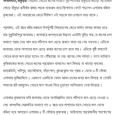
সংবাদদাতা,বাঁকুড়াঃ-
নিয়মিত সেচের জলের দাবিতে বৃহস্পতিবার বাঁকুড়ার খাতড়া সাহেববাঁধ
মোড়ে বাঁকুড়া রানীবাঁধ রাজ্য সড়ক অবরোধ করে বিক্ষোভে ফেটে পড়লেন এলাকার বঞ্চিত
কৃষকেরা। এই অবরোধের জেরে দীর্ঘক্ষণ ওই সড়কে যান চলাচল বন্ধ থাকে।
প্রসঙ্গত, এই বছর বর্ষার মরশুমে উপর্যুপরী নিম্নচাপের জেরে কার্যত কানায় কানায় ভরে
যায় মুকুটমনিপুর জলাধার। জলাধারে জলস্তরের উচ্চতা এতটাই বৃদ্ধি পায় যে জলের চাপ
কমাতে প্রায় দেড় মাস ধরে নদীপথে জল ছেড়ে রাখতে বাধ্য হয় সেচ দফতর। এদিকে
জলাধার থেকে লাগাতার জল ছেড়ে রাখায় জলের চাপ কমে যায়। এদিকে বৃষ্টি কমতেই
সেচের জন্য জল ছাড়া হলেও তা পৌঁছাচ্ছে না সেচ খালের শেষ পর্যন্ত। ফলে বর্তমানে
কৃষিকাজের জন্য সেচের জলের প্রয়োজন থাকলেও জল মিলছে না খাতড়া ব্লকের
মাহারডিহি, পাটপুর, বড়মেট্যালা, দাঁড়শোল, বান্দরখোন্দা সহ প্রায় ৫ থেকে ৬ টি মৌজা
এলাকার কৃষিজমিতে। এরফলে একদিকে যেমন আমন চাষের জন্য জল মিলছে না তেমনি
সামনের রবি মরসুমেও সেচের জল পাওয়া নিয়ে চূড়ান্ত অনিশ্চয়তা দেখা দিয়েছে।
এলাকার কৃষকদের দাবি জলাধার থেকে অপরিকল্পিত ভাবে নদীপথে জল ছেড়ে দেওয়া ও
সেচ খালগুলির মেরামতির অভাবে গত ৫ বছর ধরে লাগাতার ভাবে সেচের জল থেকে
বঞ্চিত হয়ে আসছেন এলাকার ৫ টি মৌজার কৃষকেরা। অবিলম্বে প্রয়োজনীয় পদক্ষেপের