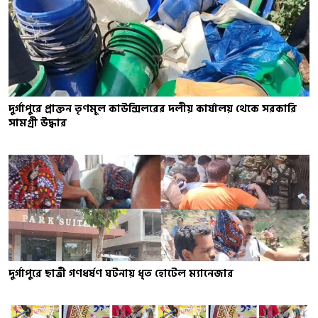
দুর্গাপুরে প্রাক্তন তৃণমূল কাউন্সিলরের দলীয় কার্যালয় থেকে সরকারি
সামগ্রী উদ্ধার
দুর্গাপুরে ছাত্রী গণধর্ষণ ঘটনায় ধৃত হোটেল ম্যানেজার