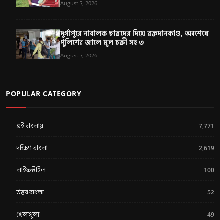
August 7, 2026
দুর্গাপুরে নাবালক ছাত্রদের দিয়ে রক্তদানকাণ্ড, অবশেষে
পুলিশের জালে মূল চক্রী সহ ৩
August 7, 2026
POPULAR CATEGORY
এই বাংলায়
7,771
দক্ষিণ বাংলা
2,619
লাইফস্টাইল
100
উত্তর বাংলা
52
খেলাধুলা
49