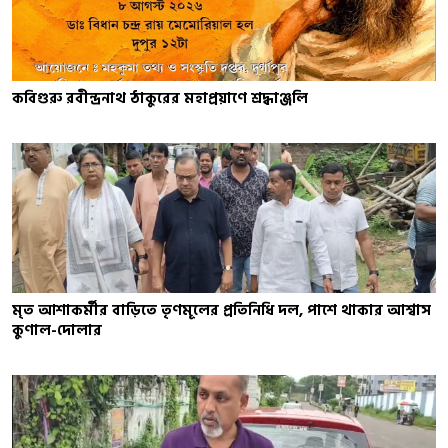
কবিগুরু রবীন্দ্রনাথ ঠাকুরের মহাপ্রয়াণে শ্রদ্ধাঞ্জলি
মৃত আশাকর্মীর বাড়িতে তৃণমূলের প্রতিনিধি দল, পাশে থাকার আশ্বাস
কুণাল-দোলার