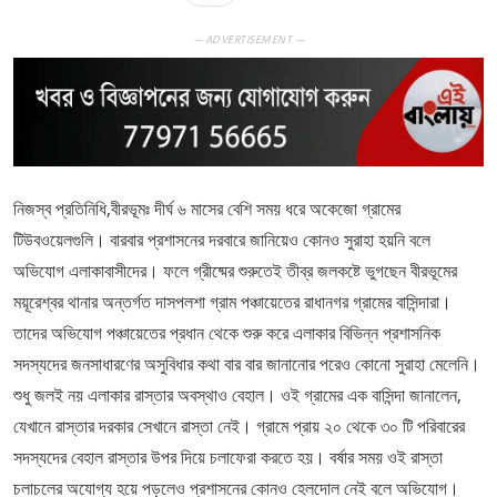
— ADVERTISEMENT —
নিজস্ব প্রতিনিধি,বীরভূমঃ দীর্ঘ ৬ মাসের বেশি সময় ধরে অকেজো গ্রামের
টিউবওয়েলগুলি। বারবার প্রশাসনের দরবারে জানিয়েও কোনও সুরাহা হয়নি বলে
অভিযোগ এলাকাবাসীদের। ফলে গ্রীষ্মের শুরুতেই তীব্র জলকষ্টে ভুগছেন বীরভূমের
ময়ূরেশ্বর থানার অন্তর্গত দাসপলশা গ্রাম পঞ্চায়েতের রাধানগর গ্রামের বাসিন্দারা।
তাদের অভিযোগ পঞ্চায়েতের প্রধান থেকে শুরু করে এলাকার বিভিন্ন প্রশাসনিক
সদস্যদের জনসাধারণের অসুবিধার কথা বার বার জানানোর পরেও কোনো সুরাহা মেলেনি।
শুধু জলই নয় এলাকার রাস্তার অবস্থাও বেহাল। ওই গ্রামের এক বাসিন্দা জানালেন,
যেখানে রাস্তার দরকার সেখানে রাস্তা নেই। গ্রামে প্রায় ২০ থেকে ৩০ টি পরিবারের
সদস্যদের বেহাল রাস্তার উপর দিয়ে চলাফেরা করতে হয়। বর্ষার সময় ওই রাস্তা
চলাচলের অযোগ্য হয়ে পড়লেও প্রশাসনের কোনও হেলদোল নেই বলে অভিযোগ।