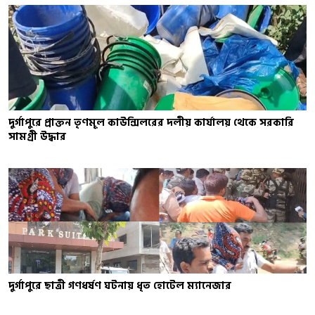
দুর্গাপুরে প্রাক্তন তৃণমূল কাউন্সিলরের দলীয় কার্যালয় থেকে সরকারি
সামগ্রী উদ্ধার
দুর্গাপুরে ছাত্রী গণধর্ষণ ঘটনায় ধৃত হোটেল ম্যানেজার