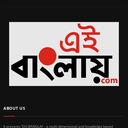
ABOUT US
It presents 'EAI BANGLAI' - a multi dimensional and knowledge based