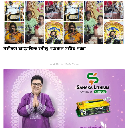
সঙ্গীতম আয়োজিত রবীন্দ্র-নজরুল সঙ্গীত সন্ধ্যা
— ADVERTISEMENT —