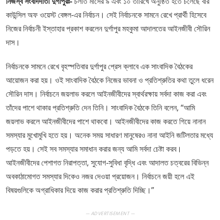
নিজস্ব সংবাদদাতা দুর্গাপুরঃ-
চলতি মাসের ৯ এবং ১০ তারিখে অনুষ্ঠিত হতে চলেছে বার
কাউন্সিল অফ ওয়েস্ট বেঙ্গল-এর নির্বাচন। সেই নির্বাচনকে সামনে রেখে প্রার্থী হিসেবে
নিজের নির্বাচনী ইস্তাহার প্রকাশ করলেন দুর্গাপুর মহকুমা আদালতের আইনজীবী সৌরিন
দাস।
নির্বাচনকে সামনে রেখে বৃহস্পতিবার দুর্গাপুর প্রেস ক্লাবে এক সাংবাদিক বৈঠকের
আয়োজন করা হয়। ওই সাংবাদিক বৈঠকে নিজের ভাবনা ও প্রতিশ্রুতির কথা তুলে ধরেন
সৌরিন দাস। নির্বাচনে জয়লাভ করলে আইনজীবীদের স্বার্থরক্ষায় সর্বদা কাজ করা এবং
তাঁদের পাশে থাকার প্রতিশ্রুতি দেন তিনি। সাংবাদিক বৈঠকে তিনি বলেন, “আমি
জয়লাভ করলে আইনজীবীদের পাশে থাকবো। আইনজীবীদের কাজ করতে গিয়ে নানান
সমস্যার মুখোমুখি হতে হয়। অনেক সময় সাধারণ মানুষেরও নানা আইনি জটিলতার মধ্যে
পড়তে হয়। সেই সব সমস্যার সমাধান করার জন্য আমি সর্বদা চেষ্টা করব।
আইনজীবীদের পেশাগত নিরাপত্তা, সুযোগ-সুবিধা বৃদ্ধি এবং আদালত চত্বরের বিভিন্ন
অবকাঠামোগত সমস্যার দিকেও নজর দেওয়া প্রয়োজন। নির্বাচনে জয়ী হলে এই
বিষয়গুলিকে অগ্রাধিকার দিয়ে কাজ করার প্রতিশ্রুতি দিচ্ছি।”
— ADVERTISEMENT —