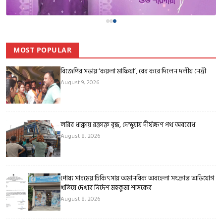
MOST POPULAR
বিজেপির সভায় ‘কয়লা মাফিয়া’, বের করে দিলেন দলীয় নেত্রী
August 9, 2026
লরির ধাক্কায় রক্তাক্ত বৃদ্ধ, দেন্দুয়ায় দীর্ঘক্ষণ পথ অবরোধ
August 8, 2026
পোষ্য সারমেয় চিকিৎসায় অমানবিক অবহেলা সংক্রান্ত অভিযোগ
খতিয়ে দেখার নির্দেশ মহকুমা শাসকের
August 8, 2026