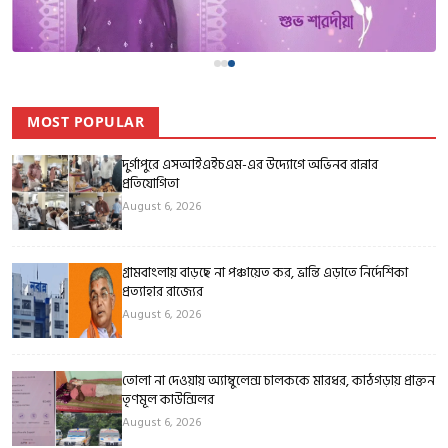
MOST POPULAR
দুর্গাপুরে এসআইএইচএম-এর উদ্যোগে অভিনব রান্নার
প্রতিযোগিতা
August 6, 2026
গ্রামবাংলায় বাড়ছে না পঞ্চায়েত কর, ভ্রান্তি এড়াতে নির্দেশিকা
প্রত্যাহার রাজ্যের
August 6, 2026
তোলা না দেওয়ায় অ্যাম্বুলেন্স চালককে মারধর, কাঠগড়ায় প্রাক্তন
তৃণমূল কাউন্সিলর
August 6, 2026