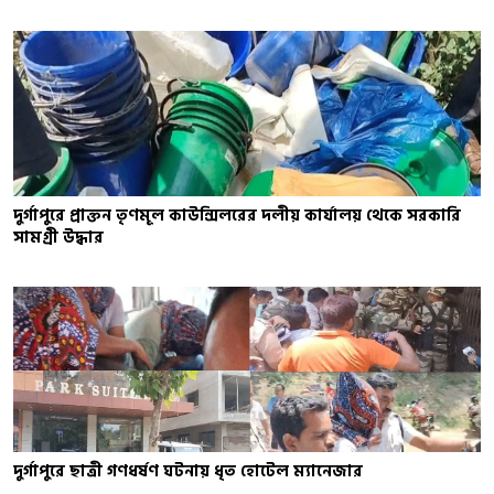
দুর্গাপুরে প্রাক্তন তৃণমূল কাউন্সিলরের দলীয় কার্যালয় থেকে সরকারি
সামগ্রী উদ্ধার
দুর্গাপুরে ছাত্রী গণধর্ষণ ঘটনায় ধৃত হোটেল ম্যানেজার