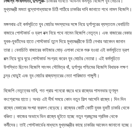
নিজস্ব সংবাদদাতা,দুর্গাপুরঃ-
চাকরির দাবিতে অভিনব কর্মসূচি বিজেপি যুব মোর্চার।
মুখ্যমন্ত্রী মমতা বন্দ্যোপাধ্যায়কে চিঠি পাঠিয়ে চাকরির দাবি জানাতে পথে নামল বিজেপি।
মঙ্গলবার এই কর্মসূচিতে যুব মোর্চার সদস্যদের সঙ্গে নিয়ে দুর্গাপুরের ব্যস্ততম বেনাচিতি
বাজারে পোস্টকার্ড ও ড্রপ বক্স নিয়ে পথে নামেন বিজেপি নেতৃত্ব। এবং বাজারের বেকার
যুবক-যুবতীদের হাতে পোস্টকার্ড তুলে দিয়ে মুখ্যমন্ত্রীকে চিঠি লেখার আবেদন জানান
তারা। বেনাচিতি বাজারের কাইজার মোড় এলাকা থেকে শুরু হওয়া এই কর্মসূচিতে ড্রপ
বক্স নিয়ে ঘুরে ঘুরে পোস্টকার্ড সংগ্রহ করেন যুব মোর্চার নেতারা। এই কর্মসূচিতে
উপস্থিত ছিলেন বিজেপি সাংসদ সৌমিত্র খাঁ, দুর্গাপুর পশ্চিমের বিজেপি বিধায়ক লক্ষণ
চন্দ্র ঘোড়ুই এবং যুব মোর্চার রাজ্যস্তরের নেতা পারিজাত গাঙ্গুলী।
বিজেপি নেতৃত্বের দাবি, গত প্রায় পনেরো বছরে ধরে রাজ্যের শাসনভার তৃণমূল
কংগ্রেসের হাতে। অথচ এই দীর্ঘ সময়ে কোন নতুন শিল্প আসেনি রাজ্যে। দিন দিন
রাজ্যে বেকারের সংখ্য়া ক্রমশ বেড়েছে। রাজ্যের কোটি কোটি যুবক যুবতী চাকরি থেকে
বঞ্চিত। কাজের অভাবে ভিন রাজ্যে ছুটতে হচ্ছে নতুন প্রজন্মের শ্রমিক থেকে
কর্মীদের। তাই পোস্টকার্ডের মাধ্যমে মুখ্যমন্ত্রীর কাছে চাকরির আবেদন জানানো হচ্ছে।