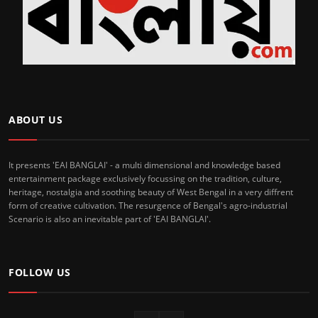
ABOUT US
It presents 'EAI BANGLAI' - a multi dimensional and knowledge based
entertainment package exclusively focussing on the tradition, culture,
heritage, nostalgia and soothing beauty of West Bengal in a very diffrent
form of creative cultivation. The resurgence of Bengal's agro-industrial
Scenario is also an inevitable part of 'EAI BANGLAI'.
FOLLOW US