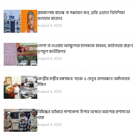
গ্রামবাংলায় বাড়ছে না পঞ্চায়েত কর, ভ্রান্তি এড়াতে নির্দেশিকা
প্রত্যাহার রাজ্যের
August 6, 2026
তোলা না দেওয়ায় অ্যাম্বুলেন্স চালককে মারধর, কাঠগড়ায় প্রাক্তন
তৃণমূল কাউন্সিলর
August 6, 2026
কেন্দ্রীয় মন্ত্রীর বঙ্গসফর: সড়ক ও সেতুর মেলবন্ধনে নবদিগন্তের
ইঙ্গিত
August 6, 2026
নিষিদ্ধের আঁধারে পাশাখেলা: দিশার অন্দরে অবশেষে প্রশাসনের
থাবা
August 6, 2026