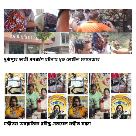
দুর্গাপুরে ছাত্রী গণধর্ষণ ঘটনায় ধৃত হোটেল ম্যানেজার
সঙ্গীতম আয়োজিত রবীন্দ্র-নজরুল সঙ্গীত সন্ধ্যা