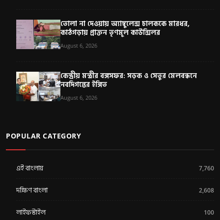
তোলা না দেওয়ায় অ্যাম্বুলেন্স চালককে মারধর,
কাঠগড়ায় প্রাক্তন তৃণমূল কাউন্সিলর
August 6, 2026
কেন্দ্রীয় মন্ত্রীর বঙ্গসফর: সড়ক ও সেতুর মেলবন্ধনে
নবদিগন্তের ইঙ্গিত
August 6, 2026
POPULAR CATEGORY
এই বাংলায়
7,760
দক্ষিণ বাংলা
2,608
লাইফস্টাইল
100