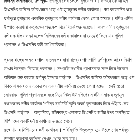
নিজস্ব সংবাদদাতা, দুর্গাপুরঃ-
দুর্গাপুরে ফের চললো বুলডোজার। গুঁড়িয়ে দেওয়া হল
ডিএসপির জমিতে অবৈধভাবে গড়ে ওঠা তৃণমূলের দলীয় কার্যালয়। গত কয়েকদিন ধরে
দুর্গাপুরে তৃণমূলের একাধিক তৃণমূলের দলীয় কার্যালয় ভেঙে ফেলা হয়েছে। যদিও এদিন
ইস্পাত কারখানা কর্তৃপক্ষের পদক্ষেপ ঘিরে বিতর্ক শুরু হয়েছে। কারণ এদিন তৃণমূলের
দলীয় কার্যালয় ভাঙা হলেও সিপিএমের দলীয় কার্যালয় না ভেঙেই ফিরে যায় পুলিশ
প্রশাসন ও ডিএসপির কর্মী আধিকারিকরা।
প্রসঙ্গ রাজ্যে ক্ষমতার পালা বদলের পর সারা রাজ্যের পাশাপাশি দুর্গাপুরেও অবৈধ নির্মাণ
ভাঙার উদ্যোগ নিয়েছে প্রশাসন। সম্প্রতি স্থানীয় প্রশাসনকে সঙ্গে নিয়ে উচ্ছেদ
অভিযান শুরু করেছে দুর্গাপুর ইস্পাত কর্তৃপক্ষ। ডিএসপির জমিতে অবৈধভাবে গড়ে ওঠা
বিগত শাসক দলের একের পর এক দলীয় কার্যালয় ভেঙে ফেলা হচ্ছে। সেই মতো
সোমবারও পুলিশ প্রশাসনকে সঙ্গে নিয়ে স্টিল টাউনশিপের মার্কনি এলাকায় তৃণমূল
কংগ্রেসের দলীয় কার্যালয় ‘পবিত্র চ্যাটার্জি স্মৃতি ভবন’ বুলডোজার দিয়ে গুঁড়িয়ে দেয়
ডিএসপি কর্তৃপক্ষ। অন্যদিকে, মহিষ্কাপুর এলাকায় ডিএসপির জমির উপর অবস্থিত
সিপিএমের একটি দলীয় কার্যালয় ভাঙতে গেলে
রুখে দাঁড়ায় সিপিএমের কর্মী সমর্থকরা। পরিস্থিতি উত্তপ্ত হয়ে উঠলে শেষ পর্যন্ত
ইস্পাত কারখানা কর্তৃপক্ষ সেখান থেকে সরে যায়।