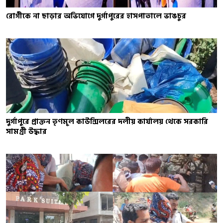
রোগীকে না ছাড়ার অভিযোগে দুর্গাপুরের হাসপাতালে ভাঙচুর
দুর্গাপুরে প্রাক্তন তৃণমূল কাউন্সিলরের দলীয় কার্যালয় থেকে সরকারি
সামগ্রী উদ্ধার