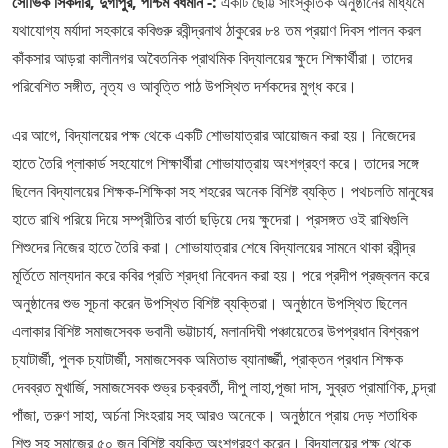
সৌভিক সিকদার, দুর্গাপুর, পশ্চিম বর্ধমান -:
একটি ছোট্ট সাংস্কৃতিক অনুষ্ঠানের মাধ্যমে
যথাযোগ্য মর্যাদা সহকারে কবিগুরু রবীন্দ্রনাথ ঠাকুরের ৮৪ তম প্রয়াণ দিবস পালন করল
কাঁকসার আড়রা কালীনগর অবৈতনিক প্রাথমিক বিদ্যালয়ের ক্ষুদে শিক্ষার্থীরা। তাদের
পরিবেশিত সঙ্গীত, নৃত্য ও আবৃত্তি পাঠ উপস্থিত দর্শকদের মুগ্ধ করে।
এর আগে, বিদ্যালয়ের পক্ষ থেকে একটি শোভাযাত্রার আয়োজন করা হয়। নিজেদের
হাতে তৈরি প্লাকার্ড সহযোগে শিক্ষার্থীরা শোভাযাত্রায় অংশগ্রহণ করে। তাদের সঙ্গে
ছিলেন বিদ্যালয়ের শিক্ষক-শিক্ষিকা সহ শহরের অনেক বিশিষ্ট ব্যক্তি। পথচলতি মানুষের
হাতে রাখি পরিয়ে দিয়ে সম্প্রীতির বার্তা ছড়িয়ে দেয় ক্ষুদেরা। প্রসঙ্গত ওই রাখিগুলি
শিশুদের নিজের হাতে তৈরি করা। শোভাযাত্রার শেষে বিদ্যালয়ের সামনে থাকা রবীন্দ্র
মূর্তিতে মাল্যদান করে কবির প্রতি শ্রদ্ধা নিবেদন করা হয়। পরে প্রদীপ প্রজ্বলন করে
অনুষ্ঠানের শুভ সূচনা করেন উপস্থিত বিশিষ্ট ব্যক্তিরা। অনুষ্ঠানে উপস্থিত ছিলেন
এলাকার বিশিষ্ট সমাজসেবক ভবানী ভট্টাচার্য, মলানদিঘী পঞ্চায়েতের উপপ্রধান বিশ্বরূপ
চ্যাটার্জী, পুলক চ্যাটার্জী, সমাজসেবক অমিতাভ ব্যানার্জ্জী, প্রাক্তন প্রধান শিক্ষক
দেবব্রত মুখার্জি, সমাজসেবক শুভ্র চক্রবর্তী, দীপু লাহা,পূজা দাস, সুব্রত প্রামাণিক, চন্দ্রা
পাঁজা, তরুণ সাহা, অর্চনা সিংহরায় সহ আরও অনেকে। অনুষ্ঠানে প্রায় দেড় শতাধিক
শিশু সহ সমাজের ৫০ জন বিশিষ্ট ব্যক্তি অংশগ্রহণ করেন। বিদ্যালয়ের পক্ষ থেকে