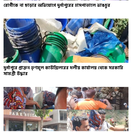
রোগীকে না ছাড়ার অভিযোগে দুর্গাপুরের হাসপাতালে ভাঙচুর
দুর্গাপুরে প্রাক্তন তৃণমূল কাউন্সিলরের দলীয় কার্যালয় থেকে সরকারি
সামগ্রী উদ্ধার