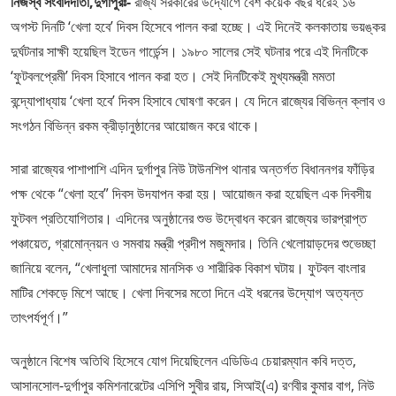
নিজস্ব সংবাদদাতা,দুর্গাপুরঃ-
রাজ্য সরকারের উদ্যোগে বেশ কয়েক বছর ধরেই ১৬
অগস্ট দিনটি ‘খেলা হবে’ দিবস হিসেবে পালন করা হচ্ছে। এই দিনেই কলকাতায় ভয়ঙ্কর
দুর্ঘটনার সাক্ষী হয়েছিল ইডেন গার্ডেন্স। ১৯৮০ সালের সেই ঘটনার পরে এই দিনটিকে
‘ফুটবলপ্রেমী’ দিবস হিসাবে পালন করা হত। সেই দিনটিকেই মুখ্যমন্ত্রী মমতা
বন্দ্যোপাধ্যায় ‘খেলা হবে’ দিবস হিসাবে ঘোষণা করেন। যে দিনে রাজ্যের বিভিন্ন ক্লাব ও
সংগঠন বিভিন্ন রকম ক্রীড়ানুষ্ঠানের আয়োজন করে থাকে।
সারা রাজ্যের পাশাপাশি এদিন দুর্গাপুর নিউ টাউনশিপ থানার অন্তর্গত বিধাননগর ফাঁড়ির
পক্ষ থেকে “খেলা হবে” দিবস উদযাপন করা হয়। আয়োজন করা হয়েছিল এক দিবসীয়
ফুটবল প্রতিযোগিতার। এদিনের অনুষ্ঠানের শুভ উদ্বোধন করেন রাজ্যের ভারপ্রাপ্ত
পঞ্চায়েত, গ্রামোন্নয়ন ও সমবায় মন্ত্রী প্রদীপ মজুমদার। তিনি খেলোয়াড়দের শুভেচ্ছা
জানিয়ে বলেন, “খেলাধুলা আমাদের মানসিক ও শারীরিক বিকাশ ঘটায়। ফুটবল বাংলার
মাটির শেকড়ে মিশে আছে। খেলা দিবসের মতো দিনে এই ধরনের উদ্যোগ অত্যন্ত
তাৎপর্যপূর্ণ।”
অনুষ্ঠানে বিশেষ অতিথি হিসেবে যোগ দিয়েছিলেন এডিডিএ চেয়ারম্যান কবি দত্ত,
আসানসোল-দুর্গাপুর কমিশনারেটের এসিপি সুবীর রায়, সিআই(এ) রণবীর কুমার বাগ, নিউ