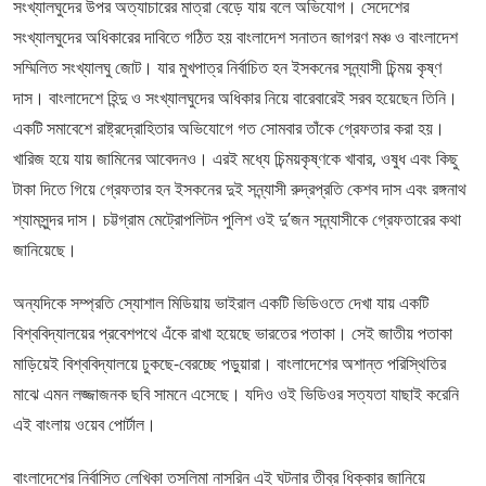
সংখ্যালঘুদের উপর অত্যাচারের মাত্রা বেড়ে যায় বলে অভিযোগ। সেদেশের
সংখ্যালঘুদের অধিকারের দাবিতে গঠিত হয় বাংলাদেশ সনাতন জাগরণ মঞ্চ ও বাংলাদেশ
সম্মিলিত সংখ্যালঘু জোট। যার মুখপাত্র নির্বাচিত হন ইসকনের সন্ন্যাসী চিন্ময় কৃষ্ণ
দাস। বাংলাদেশে হিন্দু ও সংখ্যালঘুদের অধিকার নিয়ে বারেবারেই সরব হয়েছেন তিনি।
একটি সমাবেশে রাষ্ট্রদ্রোহিতার অভিযোগে গত সোমবার তাঁকে গ্রেফতার করা হয়।
খারিজ হয়ে যায় জামিনের আবেদনও। এরই মধ্যে চিন্ময়কৃষ্ণকে খাবার, ওষুধ এবং কিছু
টাকা দিতে গিয়ে গ্রেফতার হন ইসকনের দুই সন্ন্যাসী রুদ্রপ্রতি কেশব দাস এবং রঙ্গনাথ
শ্যামসুন্দর দাস। চট্টগ্রাম মেট্রোপলিটন পুলিশ ওই দু’জন সন্ন্যাসীকে গ্রেফতারের কথা
জানিয়েছে।
অন্যদিকে সম্প্রতি স্যোশাল মিডিয়ায় ভাইরাল একটি ভিডিওতে দেখা যায় একটি
বিশ্ববিদ্যালয়ের প্রবেশপথে এঁকে রাখা হয়েছে ভারতের পতাকা। সেই জাতীয় পতাকা
মাড়িয়েই বিশ্ববিদ্যালয়ে ঢুকছে-বেরচ্ছে পড়ুয়ারা। বাংলাদেশের অশান্ত পরিস্থিতির
মাঝে এমন লজ্জাজনক ছবি সামনে এসেছে। যদিও ওই ভিডিওর সত্যতা যাছাই করেনি
এই বাংলায় ওয়েব পোর্টাল।
বাংলাদেশের নির্বাসিত লেখিকা তসলিমা নাসরিন এই ঘটনার তীব্র ধিক্কার জানিয়ে