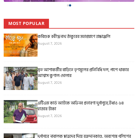
MOST POPULAR
কবিগুরু রবীন্দ্রনাথ ঠাকুরের মহাপ্রয়াণে শ্রদ্ধাঞ্জলি
August 7, 2026
মৃত আশাকর্মীর বাড়িতে তৃণমূলের প্রতিনিধি দল, পাশে থাকার
আশ্বাস কুণাল-দোলার
August 7, 2026
এটিএম কার্ড আটকে অভিনব প্রতারণা দুর্গাপুরে,উধাও ৬৪
হাজার টাকা
August 7, 2026
দুর্গাপুরে নাবালক ছাত্রদের দিয়ে রক্তদানকাণ্ড, অবশেষে পুলিশের