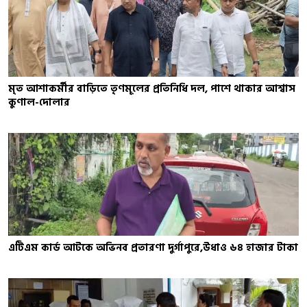
মৃত আশাকর্মীর বাড়িতে তৃণমূলের প্রতিনিধি দল, পাশে থাকার আশ্বাস
কুণাল-দোলার
এটিএম কার্ড আটকে অভিনব প্রতারণা দুর্গাপুরে,উধাও ৬৪ হাজার টাকা