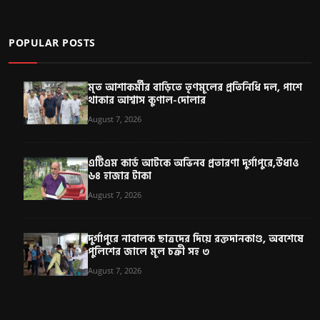
POPULAR POSTS
মৃত আশাকর্মীর বাড়িতে তৃণমূলের প্রতিনিধি দল, পাশে
থাকার আশ্বাস কুণাল-দোলার
August 7, 2026
এটিএম কার্ড আটকে অভিনব প্রতারণা দুর্গাপুরে,উধাও
৬৪ হাজার টাকা
August 7, 2026
দুর্গাপুরে নাবালক ছাত্রদের দিয়ে রক্তদানকাণ্ড, অবশেষে
পুলিশের জালে মূল চক্রী সহ ৩
August 7, 2026