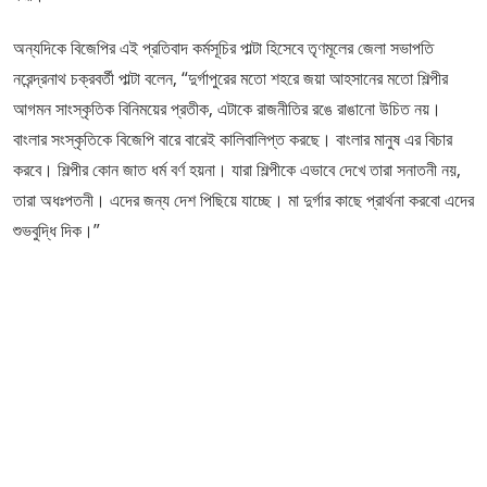
অন্যদিকে বিজেপির এই প্রতিবাদ কর্মসূচির পাল্টা হিসেবে তৃণমূলের জেলা সভাপতি
নরেন্দ্রনাথ চক্রবর্তী পাল্টা বলেন, “দুর্গাপুরের মতো শহরে জয়া আহসানের মতো শিল্পীর
আগমন সাংস্কৃতিক বিনিময়ের প্রতীক, এটাকে রাজনীতির রঙে রাঙানো উচিত নয়।
বাংলার সংস্কৃতিকে বিজেপি বারে বারেই কালিবালিপ্ত করছে। বাংলার মানুষ এর বিচার
করবে। শিল্পীর কোন জাত ধর্ম বর্ণ হয়না। যারা শিল্পীকে এভাবে দেখে তারা সনাতনী নয়,
তারা অধঃপতনী। এদের জন্য দেশ পিছিয়ে যাচ্ছে। মা দুর্গার কাছে প্রার্থনা করবো এদের
শুভবুদ্ধি দিক।”