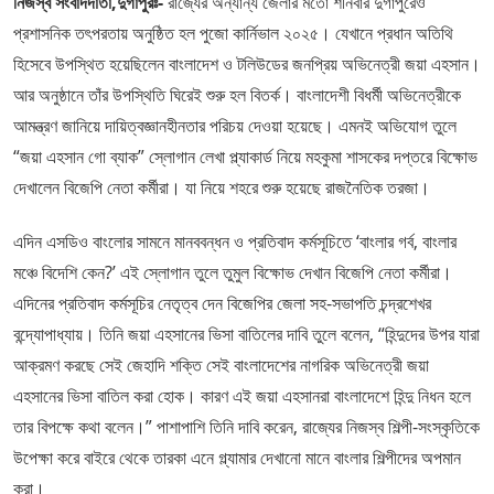
নিজস্ব সংবাদদাতা,দুর্গাপুরঃ-
রাজ্যের অন্যান্য জেলার মতো শনিবার দুর্গাপুরেও
প্রশাসনিক তৎপরতায় অনুষ্ঠিত হল পুজো কার্নিভাল ২০২৫। যেখানে প্রধান অতিথি
হিসেবে উপস্থিত হয়েছিলেন বাংলাদেশ ও টলিউডের জনপ্রিয় অভিনেত্রী জয়া এহসান।
আর অনুষ্ঠানে তাঁর উপস্থিতি ঘিরেই শুরু হল বিতর্ক। বাংলাদেশী বিধর্মী অভিনেত্রীকে
আমন্ত্রণ জানিয়ে দায়িত্বজ্ঞানহীনতার পরিচয় দেওয়া হয়েছে। এমনই অভিযোগ তুলে
“জয়া এহসান গো ব্যাক” স্লোগান লেখা প্ল্যাকার্ড নিয়ে মহকুমা শাসকের দপ্তরে বিক্ষোভ
দেখালেন বিজেপি নেতা কর্মীরা। যা নিয়ে শহরে শুরু হয়েছে রাজনৈতিক তরজা।
এদিন এসডিও বাংলোর সামনে মানববন্ধন ও প্রতিবাদ কর্মসূচিতে ‘বাংলার গর্ব, বাংলার
মঞ্চে বিদেশি কেন?’ এই স্লোগান তুলে তুমুল বিক্ষোভ দেখান বিজেপি নেতা কর্মীরা।
এদিনের প্রতিবাদ কর্মসূচির নেতৃত্ব দেন বিজেপির জেলা সহ-সভাপতি চন্দ্রশেখর
বন্দ্যোপাধ্যায়। তিনি জয়া এহসানের ভিসা বাতিলের দাবি তুলে বলেন, “হিন্দুদের উপর যারা
আক্রমণ করছে সেই জেহাদি শক্তি সেই বাংলাদেশের নাগরিক অভিনেত্রী জয়া
এহসানের ভিসা বাতিল করা হোক। কারণ এই জয়া এহসানরা বাংলাদেশে হিন্দু নিধন হলে
তার বিপক্ষে কথা বলেন।” পাশাপাশি তিনি দাবি করেন, রাজ্যের নিজস্ব শিল্পী-সংস্কৃতিকে
উপেক্ষা করে বাইরে থেকে তারকা এনে গ্ল্যামার দেখানো মানে বাংলার শিল্পীদের অপমান
করা।