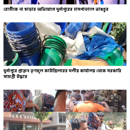
রোগীকে না ছাড়ার অভিযোগে দুর্গাপুরের হাসপাতালে ভাঙচুর
দুর্গাপুরে প্রাক্তন তৃণমূল কাউন্সিলরের দলীয় কার্যালয় থেকে সরকারি
সামগ্রী উদ্ধার