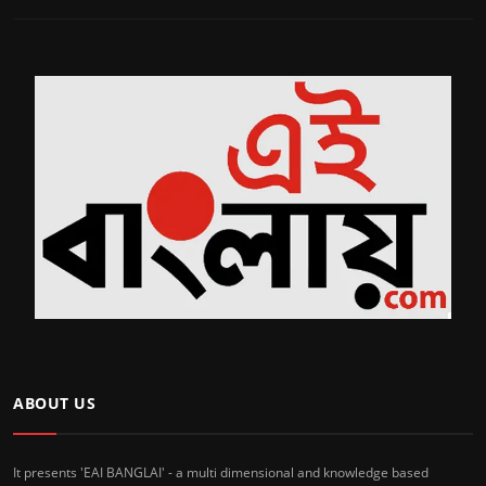
ABOUT US
It presents 'EAI BANGLAI' - a multi dimensional and knowledge based