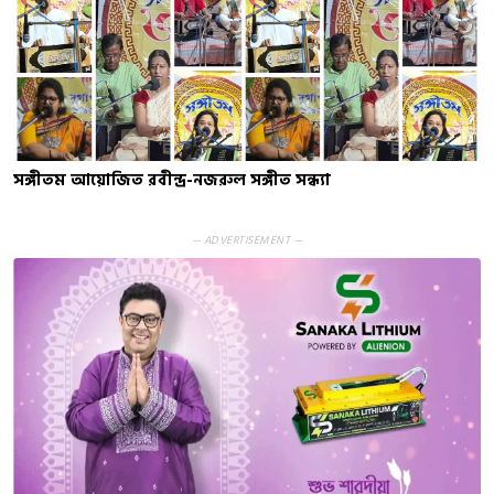
সঙ্গীতম আয়োজিত রবীন্দ্র-নজরুল সঙ্গীত সন্ধ্যা
— ADVERTISEMENT —