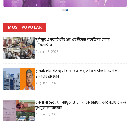
MOST POPULAR
দুর্গাপুরে এসআইএইচএম-এর উদ্যোগে অভিনব রান্নার
প্রতিযোগিতা
August 6, 2026
গ্রামবাংলায় বাড়ছে না পঞ্চায়েত কর, ভ্রান্তি এড়াতে নির্দেশিকা
প্রত্যাহার রাজ্যের
August 6, 2026
তোলা না দেওয়ায় অ্যাম্বুলেন্স চালককে মারধর, কাঠগড়ায় প্রাক্তন
তৃণমূল কাউন্সিলর
August 6, 2026