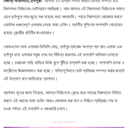
নিজস্ব সংবাদদাতা,দুর্গাপুরঃ
– আগামী ২৩ এপ্রিল পশ্চিম বর্ধমান জেলায় সম্পন্ন হবে
বিধানসভা নির্বাচনের ভোটগ্রহন প্রক্রিয়া। আর আসন্ন এই বিধানসভা নির্বাচনকে সামনে
রেখে দুর্গাপুরে শহর জুড়ে শুরু হয়েছে কড়া নজরদারি। শহরে নিরাপত্তা জোরদার করতে
একাধিক গুরুত্বপূর্ণ এলাকায় চলছে নাকা চেকিং। স্থানীয় পুলিশের পাশাপাশি মোতায়েন
রয়েছে কেন্দ্রীয় বাহিনীর জওয়ানরাও।
কোকওভেন থানা এলাকার ডিভিসি মোড়, দুর্গাপুর ব্যারেজ সংলগ্ন পচা খাল এলাকা এবং
দুর্গাপুর থানা এলাকার সবুজ নগর সহ বিভিন্ন জায়গায় এই তল্লাশি অভিযান চালানো
হচ্ছে। চারচাকা গাড়ি থামিয়ে ডিকি খুলে খুঁটিয়ে তল্লাশি করা হচ্ছে। পাশাপাশি চালক ও
যাত্রীদের জিজ্ঞাসাবাদও করা হচ্ছে। শান্তিপূর্ণভাবে ভোট প্রক্রিয়া সম্পন্ন করার জন্যই
এই উদ্যোগ বলে জানিয়েছে প্রশাসন।
প্রশাসন সূত্রে জানা গিয়েছে, আসন্ন নির্বাচনকে কেন্দ্র করে শহরের নিরাপত্তা নিশ্চিত
করতে এই ধরনের নাকা চেকিং আরও জোরদার করা হবে ও নির্বাচন প্রক্রিয়া শেষ না
হওয়া পর্যন্ত এই তল্লাশি ও নজরদারি চলবে।
— ADVERTISEMENT —