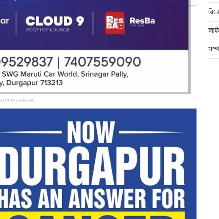
বিন
লাই
সম্
ADVERTISEMENT —