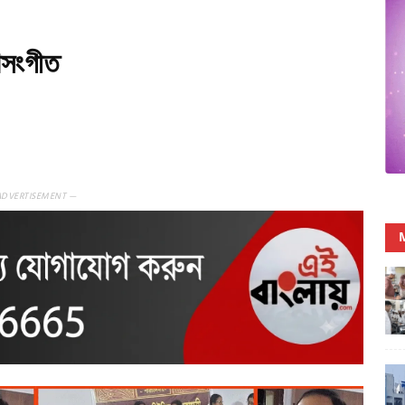
যাসংগীত
ADVERTISEMENT —