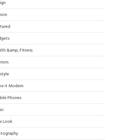
ign
hion
tured
dgets
lth &amp; Fitness
riors
estyle
e it Modern
ile Phones
ic
w Look
tography