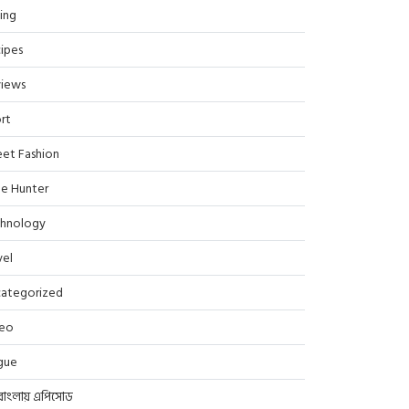
ing
ipes
iews
rt
eet Fashion
le Hunter
hnology
vel
ategorized
deo
gue
বাংলায় এপিসোড