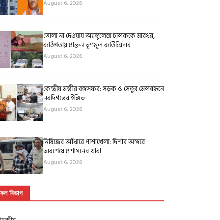
August 6, 2026
তোলা না দেওয়ায় অ্যাম্বুলেন্স চালককে মারধর,
কাঠগড়ায় প্রাক্তন তৃণমূল কাউন্সিলর
August 6, 2026
কেন্দ্রীয় মন্ত্রীর বঙ্গসফর: সড়ক ও সেতুর মেলবন্ধনে
নবদিগন্তের ইঙ্গিত
August 6, 2026
নিষিদ্ধের আঁধারে পাশাখেলা: দিশার অন্দরে
অবশেষে প্রশাসনের থাবা
August 6, 2026
কল বিভাগ