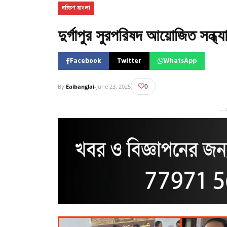
দক্ষিণ বাংলা
দুর্গাপুর সুরপরিষদ আয়োজিত সন্ধ্
Facebook
Twitter
WhatsApp
0
By
Eaibanglai
-
June 23, 2025
— 