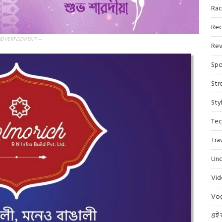
Rac
Rec
ADVERTISEMENT —
Rev
Spo
Str
Sty
Tec
Tra
Unc
Vi
Vo
এই 