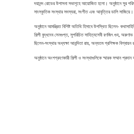
দয়ানন্দ রোডের উপাসনা সভাগৃহে আয়োজিত হলো। অনুষ্ঠানে সুর পরিষদে
সাংস্কৃতিক সংস্থার সদস্যরা, সংগীত এবং আবৃত্তির ডালি সাজিয
অনুষ্ঠানে আমন্ত্রিত বিশিষ্ট অতিথি হিসাবে উপস্থিত ছিলেন- কথাসাহিত্
শিল্পী বুদ্ধদেব সেনগুপ্ত, সুপরিচিত সাহিত্যসেবী রণজিৎ গুহ, অরুণাভ গু
ছিলেন-সংস্থার অধ্যক্ষা আনন্দিতা রায়, অন্যতম প্রশিক্ষক বিশ্বায়ন রা
অনুষ্ঠানে অংশগ্রহণকারী শিল্পী ও সংস্থাগুলিকে স্মারক সম্মান প্রদা