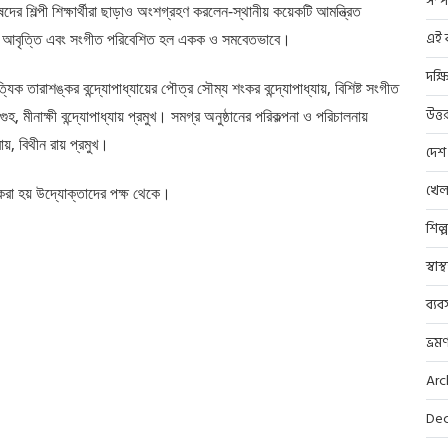
সম্প
র শিল্পী শিক্ষার্থীরা ছাড়াও অংশগ্রহণ করলেন-স্থানীয় কয়েকটি আমন্ত্রিত
এই ব
়ে। আবৃত্তি এবং সংগীত পরিবেশিত হল একক ও সমবেতভাবে।
দক্ষ
যিক তারাশঙ্কর বন্দ্যোপাধ্যায়ের পৌত্র সৌম্য শংকর বন্দ্যোপাধ্যায়, বিশিষ্ট সংগীত
উত্ত
হ, মীনাক্ষী বন্দ্যোপাধ্যায় প্রমুখ। সমগ্র অনুষ্ঠানের পরিকল্পনা ও পরিচালনায়
য়, বিথীন রায় প্রমুখ।
দেশ
খেল
ন করা হয় উদ্যোক্তাদের পক্ষ থেকে।
শিল্
স্বাস
ব্যব
ভ্রম
Arc
Dec