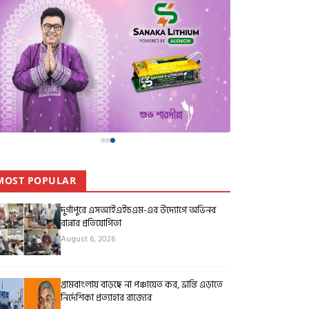
MOST POPULAR
দুর্গাপুরে এসআইএইচএম-এর উদ্যোগে অভিনব
রান্নার প্রতিযোগিতা
August 6, 2026
গ্রামবাংলায় বাড়ছে না পঞ্চায়েত কর, ভ্রান্তি এড়াতে
নির্দেশিকা প্রত্যাহার রাজ্যের