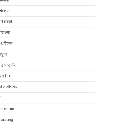
াদকীয়
াংলায়
িণ বাংলা
র বাংলা
 ও বিদেশ
াধুলা
প ও সংকৃতি
্থ্য ও শিক্ষা
সা ও বাণিজ্য
ণ
hitecture
orating