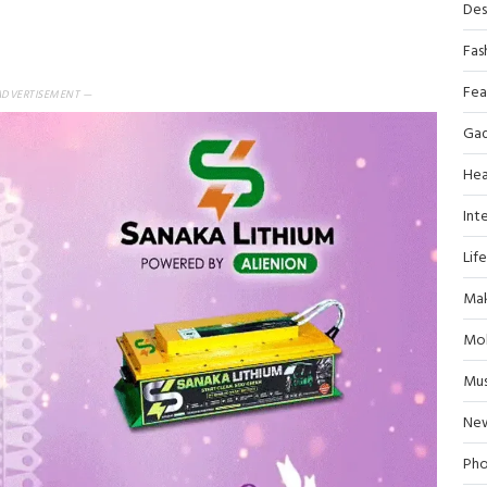
Des
Fas
Fea
ADVERTISEMENT —
Ga
Hea
Inte
Lif
Mak
Mob
Mus
Ne
Pho