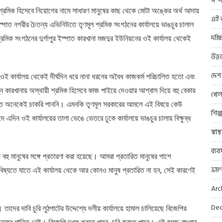
সম্প
়ী শ্রমিক হিসেবে নিয়োগের নামে সাধারণ মানুষের কাছ থেকে মোটা অঙ্কের অর্থ আদায়
এই ব
পাত নগরীর চৈতন্য এভিনিউতে তৃণমূল শ্রমিক সংগঠনের কার্যালয়ে ভাঙচুর চালাল
দক্ষ
রমিক সংগঠনের দুর্গাপুর ইস্পাত কারখানা মজদুর ইউনিয়নের ওই কার্যালয় থেকেই
উত্ত
দেশ
ই কার্যালয় থেকেই দীর্ঘদিন ধরে নানা ধরনের অবৈধ কাজকর্ম পরিচালিত হতো এবং
কারখানায় অস্থায়ী শ্রমিক হিসেবে কাজ পাইয়ে দেওয়ার আশ্বাস দিয়ে বহু বেকার
খেল
যন্ত অনেকেই চাকরি পাননি। এমনকি তৃণমূল সরকারের আমলে এই বিষয়ে কেউ
শিল্
দিন ওই কার্যালয়ের তালা ভেঙে ভেতরে ঢুকে কার্যালয়ে ভাঙচুর চালায় বিক্ষুব্ধ
স্বাস
ব্যব
িয়ে বহু মানুষের সঙ্গে প্রতারণা করা হয়েছে। আমরা প্রতারিত মানুষের পাশে
ভ্রম
ভবিষ্যতে যাতে এই কার্যালয় থেকে আর কোনও মানুষ প্রতারিত না হন, সেই কারণেই
Arc
Dec
তাদের দাবি চুরি লুঠপাটের উদ্দেশ্যে দলীয় কার্যালয়ে হামাল চালিয়েছে বিজেপির
 মানুষের শান্তি নেই। বিজেপি দখল করতে পারে, চুরি করতে পারে। এই হচ্ছে বাংলার