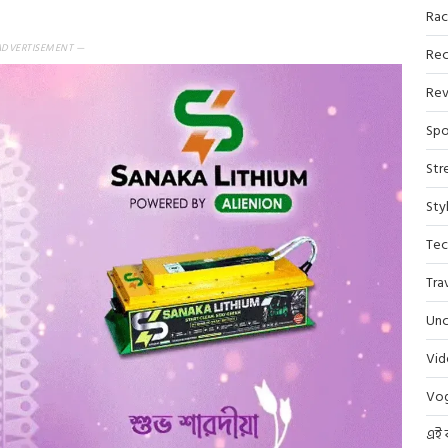
Rac
ADVERTISEMENT —
Rec
Rev
Spo
Str
Sty
Tec
Tra
Unc
Vi
Vo
এই 