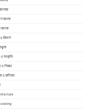
াদকীয়
াংলায়
িণ বাংলা
র বাংলা
 ও বিদেশ
াধুলা
প ও সংকৃতি
্থ্য ও শিক্ষা
সা ও বাণিজ্য
ণ
hitecture
orating