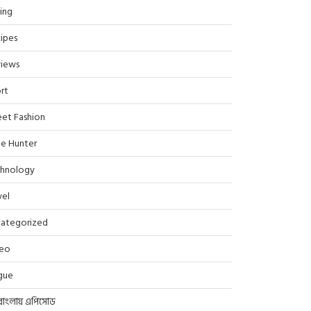
ing
ipes
iews
rt
eet Fashion
le Hunter
hnology
vel
ategorized
deo
gue
বাংলায় এপিসোড