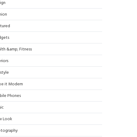
ign
hion
tured
dgets
lth &amp; Fitness
riors
estyle
e it Modern
ile Phones
ic
w Look
tography