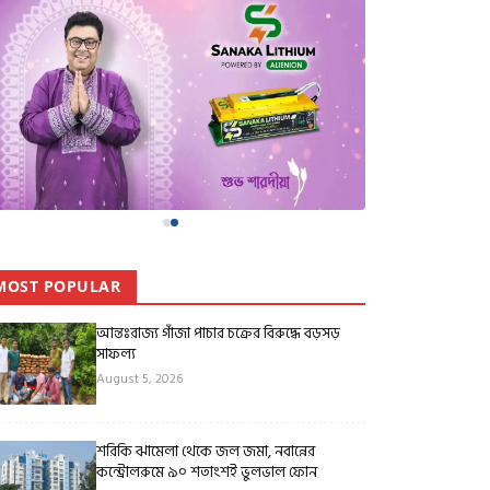
MOST POPULAR
আন্তঃরাজ্য গাঁজা পাচার চক্রের বিরুদ্ধে বড়সড়
সাফল্য
August 5, 2026
শরিকি ঝামেলা থেকে জল জমা, নবান্নের
কন্ট্রোলরুমে ৯০ শতাংশই ভুলভাল ফোন