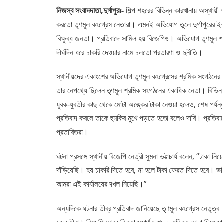
নিজস্ব সংবাদদাতা,দুর্গাপুরঃ-
শিল্প শহরের বিভিন্ন কারখানায় অস্থায
করতো তৃণমূল কংগ্রেস নেতারা। এমনই অভিযোগ তুলে দুর্গাপুরের ইস্
বিক্ষুব্ধ জনতা। প্রতিবাদে সামিল হয় বিজেপিও। অভিযোগ তৃণমূল শ্
দীর্ঘদিন ধরে চাকরি দেওয়ার নামে চলতো প্রতারণা ও দুর্নীতি।
স্থানীয়দের একাংশের অভিযোগ তৃণমূল কংগ্রেসের শ্রমিক সংগঠনের ও
তার নেপথ্যে ছিলেন তৃণমূল শ্রমিক সংগঠনের একাধিক নেতা। বিভিন্ন 
যুবক-যুবতীর কাছ থেকে মোটা অঙ্কের টাকা নেওয়া হলেও, শেষ পর্
প্রতিবাদ করলে তাকে হুমকির মুখে পড়তে হতো বলেও দাবি। প্রতিবাদে এ
প্রতারিতরা।
ঘটনা প্রসঙ্গে স্থানীয় বিজেপি নেত্রী সুমনা ভট্টাচার্য বলেন, “টাকা ন
দাঁড়িয়েছি। হয় চাকরি দিতে হবে, না হলে টাকা ফেরত দিতে হবে। 
আমরা এই কার্যালয়ের দখল নিয়েছি।”
অন্যদিকে ঘটনার তীব্র প্রতিবাদ জানিয়েছে তৃণমূল কংগ্রেস নেতৃত্ব। 
দুষ্কৃতীরা। বিজেপি আর চুরি তো সমার্থক শব্দ। বাড়িতে তালা দিয়ে