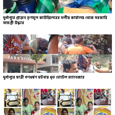
দুর্গাপুরে প্রাক্তন তৃণমূল কাউন্সিলরের দলীয় কার্যালয় থেকে সরকারি
সামগ্রী উদ্ধার
দুর্গাপুরে ছাত্রী গণধর্ষণ ঘটনায় ধৃত হোটেল ম্যানেজার