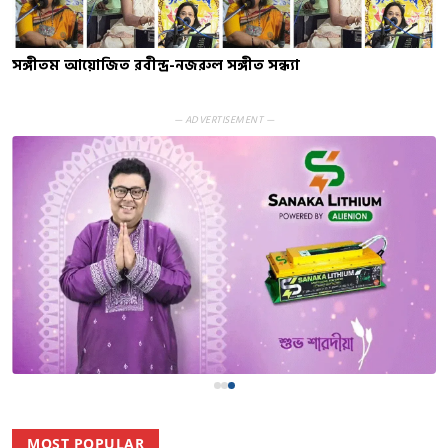
সঙ্গীতম আয়োজিত রবীন্দ্র-নজরুল সঙ্গীত সন্ধ্যা
— ADVERTISEMENT —
MOST POPULAR