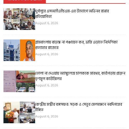
দুর্গাপুরে এসআইএইচএম-এর উদ্যোগে অভিনব রান্নার
প্রতিযোগিতা
August 6, 2026
গ্রামবাংলায় বাড়ছে না পঞ্চায়েত কর, ভ্রান্তি এড়াতে নির্দেশিকা
প্রত্যাহার রাজ্যের
August 6, 2026
তোলা না দেওয়ায় অ্যাম্বুলেন্স চালককে মারধর, কাঠগড়ায় প্রাক্তন
তৃণমূল কাউন্সিলর
August 6, 2026
কেন্দ্রীয় মন্ত্রীর বঙ্গসফর: সড়ক ও সেতুর মেলবন্ধনে নবদিগন্তের
ইঙ্গিত
August 6, 2026