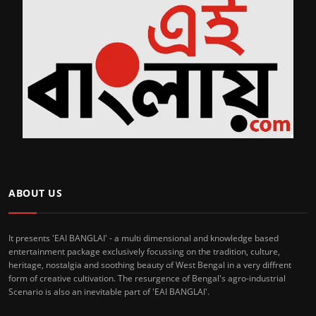
ABOUT US
It presents 'EAI BANGLAI' - a multi dimensional and knowledge based
entertainment package exclusively focussing on the tradition, culture,
heritage, nostalgia and soothing beauty of West Bengal in a very diffrent
form of creative cultivation. The resurgence of Bengal's agro-industrial
Scenario is also an inevitable part of 'EAI BANGLAI'.